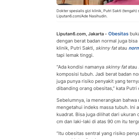
Dokter spesialis gizi klinik, Putri Sakti (tengah)
Liputan6.com/Ade Nasihudin.
Obesitas
buka
Liputan6.com, Jakarta -
dengan berat badan normal juga bis
klinik, Putri Sakti,
skinny fat
atau
norm
tapi lemak tinggi.
“Ada kondisi namanya
skinny fat
atau
komposisi tubuh. Jadi berat badan no
juga punya risiko penyakit yang ternya
dibanding orang obesitas,” kata Putri 
Sebelumnya, ia menerangkan bahwa m
mengetahui indeks massa tubuh. Ini a
kuadrat. Bisa juga dilihat dari ukura
cm dan laki-laki di atas 90 cm itu ter
“Itu obesitas sentral yang risiko pe