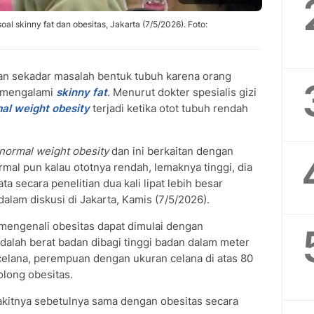
 soal skinny fat dan obesitas, Jakarta (7/5/2026). Foto:
n sekadar masalah bentuk tubuh karena orang
a mengalami
skinny fat
. Menurut dokter spesialis gizi
al weight obesity
terjadi ketika otot tubuh rendah
normal weight obesity
dan ini berkaitan dengan
rmal pun kalau ototnya rendah, lemaknya tinggi, dia
ta secara penelitian dua kali lipat lebih besar
dalam diskusi di Jakarta, Kamis (7/5/2026).
engenali obesitas dapat dimulai dengan
dalah berat badan dibagi tinggi badan dalam meter
n celana, perempuan dengan ukuran celana di atas 80
golong obesitas.
nyakitnya sebetulnya sama dengan obesitas secara