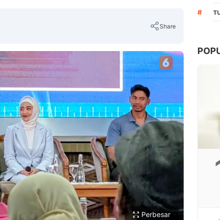
#
T
Share
POP
Copy Link
Perbesar