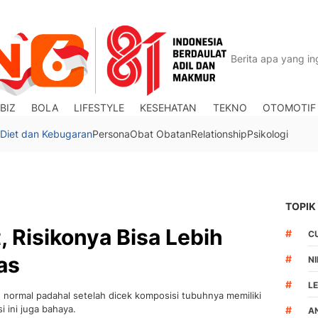
BIZ
BOLA
LIFESTYLE
KESEHATAN
TEKNO
OTOMOTIF
Diet dan Kebugaran
Persona
Obat Obatan
Relationship
Psikologi
TOPIK
, Risikonya Bisa Lebih
#
C
as
#
N
#
L
 normal padahal setelah dicek komposisi tubuhnya memiliki
i ini juga bahaya.
#
A