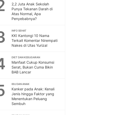
2
Feeds
2,2 Juta Anak Sekolah
Punya Tekanan Darah di
Feeds Liputan6: Kumpul
Atas Normal, Apa
Terbaru Harian
Penyebabnya?
Otosia
Otosia
3
INFO SEHAT
Spotlight
KKI Kantongi 10 Nama
Berita Terkini, Kabar Te
Terkait Komentar Nirempati
Dan Dunia - Liputan6.
Nakes di Utas Yurizal
English
4
Exploring Knowledge, T
DIET DAN KEBUGARAN
Manfaat Cukup Konsumsi
En.Liputan6.com
Serat, Bukan Cuma Bikin
Disabilitas
BAB Lancar
Disabilitas Berita Terkini
Harian, Berita Terbaru,
5
IBU DAN ANAK
Berita
Kanker pada Anak: Kenali
Berita Hari Ini Politik,
Jenis hingga Faktor yang
Health
Menentukan Peluang
Sembuh
Kabar Berita Terbaru D
Diet, Herbal Terbaik