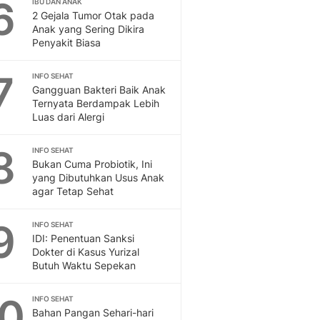
6
Sport
IBU DAN ANAK
2 Gejala Tumor Otak pada
Berita Bola Terkini, Ja
Anak yang Sering Dikira
Klasemen, Hasil Liga
Penyakit Biasa
7
INFO SEHAT
Gangguan Bakteri Baik Anak
Ternyata Berdampak Lebih
Luas dari Alergi
8
INFO SEHAT
Bukan Cuma Probiotik, Ini
yang Dibutuhkan Usus Anak
agar Tetap Sehat
9
INFO SEHAT
IDI: Penentuan Sanksi
Dokter di Kasus Yurizal
Butuh Waktu Sepekan
10
INFO SEHAT
Bahan Pangan Sehari-hari