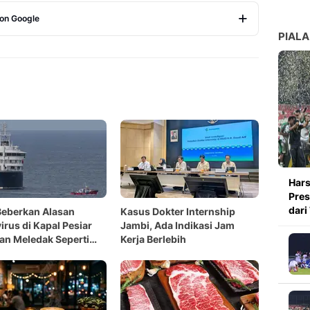
 on Google
PIALA
Copy Link
Hars
Pres
dari
eberkan Alasan
Kasus Dokter Internship
irus di Kapal Pesiar
Jambi, Ada Indikasi Jam
an Meledak Seperti
Kerja Berlebih
-19