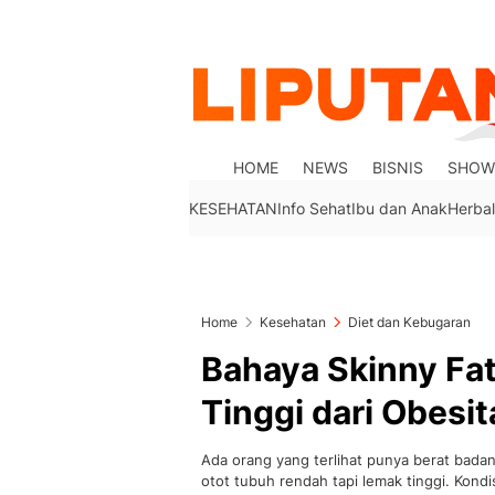
HOME
NEWS
BISNIS
SHOW
KESEHATAN
Info Sehat
Ibu dan Anak
Herbal
Home
Kesehatan
Diet dan Kebugaran
Bahaya Skinny Fat
Tinggi dari Obesit
Ada orang yang terlihat punya berat badan
otot tubuh rendah tapi lemak tinggi. Kondis