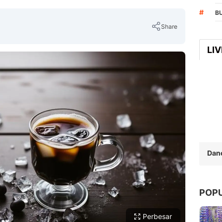
#
B
Share
LI
Copy Link
Dan
POP
Perbesar