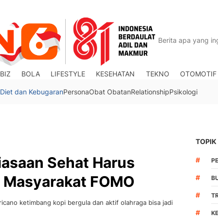
BIZ
BOLA
LIFESTYLE
KESEHATAN
TEKNO
OTOMOTIF
Diet dan Kebugaran
Persona
Obat Obatan
Relationship
Psikologi
TOPIK
iasaan Sehat Harus
#
P
ar Masyarakat FOMO
#
B
#
T
icano ketimbang kopi bergula dan aktif olahraga bisa jadi
#
K