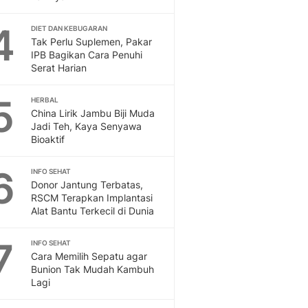
Sport
Berita Bola Terkini, Ja
4
DIET DAN KEBUGARAN
Klasemen, Hasil Liga
Tak Perlu Suplemen, Pakar
IPB Bagikan Cara Penuhi
Serat Harian
5
HERBAL
China Lirik Jambu Biji Muda
Jadi Teh, Kaya Senyawa
Bioaktif
6
INFO SEHAT
Donor Jantung Terbatas,
RSCM Terapkan Implantasi
Alat Bantu Terkecil di Dunia
7
INFO SEHAT
Cara Memilih Sepatu agar
Bunion Tak Mudah Kambuh
Lagi