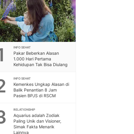
Feeds
Feeds Liputan6: Kumpul
Terbaru Harian
Otosia
Otosia
Spotlight
Berita Terkini, Kabar Te
1
INFO SEHAT
Dan Dunia - Liputan6.
Pakar Beberkan Alasan
1.000 Hari Pertama
English
Kehidupan Tak Bisa Diulang
Exploring Knowledge, T
En.Liputan6.com
2
INFO SEHAT
Disabilitas
Kemenkes Ungkap Alasan di
Disabilitas Berita Terkini
Balik Penantian 8 Jam
Harian, Berita Terbaru,
Pasien BPJS di RSCM
Berita
Berita Hari Ini Politik,
3
RELATIONSHIP
Health
Aquarius adalah Zodiak
Paling Unik dan Visioner,
Kabar Berita Terbaru D
Simak Fakta Menarik
Diet, Herbal Terbaik
Lainnya