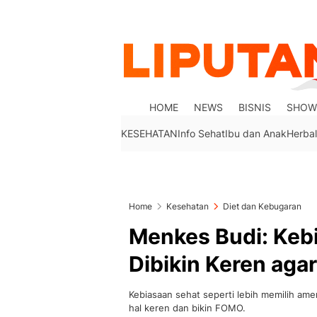
HOME
NEWS
BISNIS
SHOW
KESEHATAN
Info Sehat
Ibu dan Anak
Herbal
Home
Kesehatan
Diet dan Kebugaran
Menkes Budi: Keb
Dibikin Keren ag
Kebiasaan sehat seperti lebih memilih amer
hal keren dan bikin FOMO.