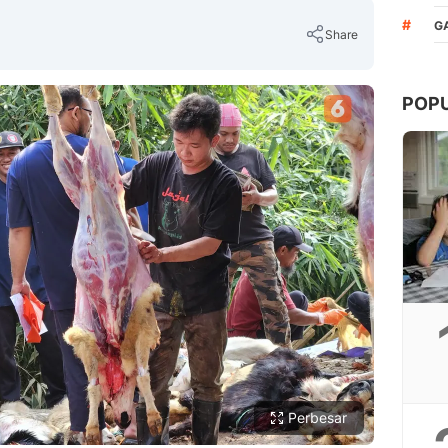
#
G
Share
POP
Copy Link
Perbesar