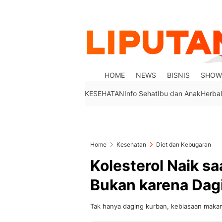
HOME
NEWS
BISNIS
SHOW
KESEHATAN
Info Sehat
Ibu dan Anak
Herbal
Home
Kesehatan
Diet dan Kebugaran
Kolesterol Naik sa
Bukan karena Dag
Tak hanya daging kurban, kebiasaan makan s