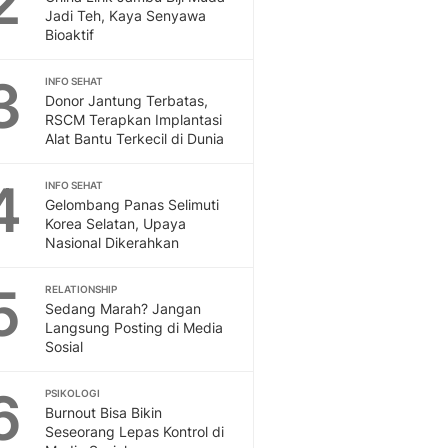
2
Feeds
Jadi Teh, Kaya Senyawa
Bioaktif
Feeds Liputan6: Kumpul
Terbaru Harian
3
INFO SEHAT
Otosia
Donor Jantung Terbatas,
Otosia
RSCM Terapkan Implantasi
Spotlight
Alat Bantu Terkecil di Dunia
Berita Terkini, Kabar Te
Dan Dunia - Liputan6.
4
INFO SEHAT
English
Gelombang Panas Selimuti
Exploring Knowledge, T
Korea Selatan, Upaya
Nasional Dikerahkan
En.Liputan6.com
Disabilitas
5
Disabilitas Berita Terkini
RELATIONSHIP
Sedang Marah? Jangan
Harian, Berita Terbaru,
Langsung Posting di Media
Berita
Sosial
Berita Hari Ini Politik,
Health
6
PSIKOLOGI
Kabar Berita Terbaru D
Burnout Bisa Bikin
Diet, Herbal Terbaik
Seseorang Lepas Kontrol di