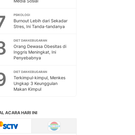
Media Sosial
Sport
Berita Bola Terkini, Ja
7
Klasemen, Hasil Liga
PSIKOLOGI
Burnout Lebih dari Sekadar
Stres, Ini Tanda-tandanya
8
DIET DAN KEBUGARAN
Orang Dewasa Obesitas di
Inggris Meningkat, Ini
Penyebabnya
9
DIET DAN KEBUGARAN
Terkimpul-kimpul, Menkes
Ungkap 3 Keunggulan
Makan Kimpul