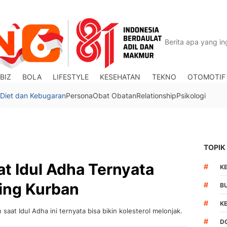
BIZ
BOLA
LIFESTYLE
KESEHATAN
TEKNO
OTOMOTIF
Diet dan Kebugaran
Persona
Obat Obatan
Relationship
Psikologi
TOPIK
at Idul Adha Ternyata
#
K
ing Kurban
#
B
#
K
aat Idul Adha ini ternyata bisa bikin kolesterol melonjak.
#
D