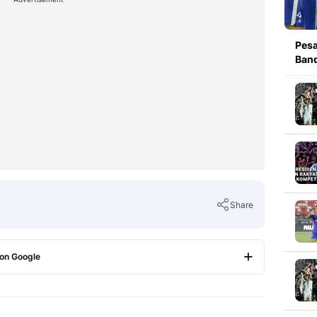
Pesa
Band
Share
 on Google
Copy Link