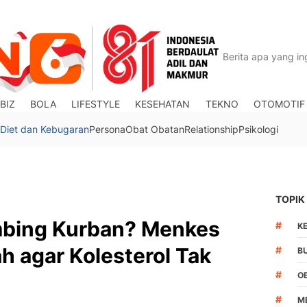
BIZ
BOLA
LIFESTYLE
KESEHATAN
TEKNO
OTOMOTIF
Diet dan Kebugaran
Persona
Obat Obatan
Relationship
Psikologi
TOPIK
mbing Kurban? Menkes
#
K
h agar Kolesterol Tak
#
B
#
O
#
M