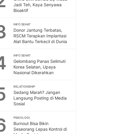
2
Feeds
Jadi Teh, Kaya Senyawa
Bioaktif
Feeds Liputan6: Kumpul
Terbaru Harian
3
INFO SEHAT
Otosia
Donor Jantung Terbatas,
Otosia
RSCM Terapkan Implantasi
Spotlight
Alat Bantu Terkecil di Dunia
Berita Terkini, Kabar Te
Dan Dunia - Liputan6.
4
INFO SEHAT
English
Gelombang Panas Selimuti
Exploring Knowledge, T
Korea Selatan, Upaya
Nasional Dikerahkan
En.Liputan6.com
Disabilitas
5
Disabilitas Berita Terkini
RELATIONSHIP
Sedang Marah? Jangan
Harian, Berita Terbaru,
Langsung Posting di Media
Berita
Sosial
Berita Hari Ini Politik,
Health
6
PSIKOLOGI
Kabar Berita Terbaru D
Burnout Bisa Bikin
Diet, Herbal Terbaik
Seseorang Lepas Kontrol di