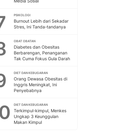
Media Sosial
Sport
Berita Bola Terkini, Ja
7
Klasemen, Hasil Liga
PSIKOLOGI
Burnout Lebih dari Sekadar
Stres, Ini Tanda-tandanya
8
OBAT OBATAN
Diabetes dan Obesitas
Berbarengan, Penanganan
Tak Cuma Fokus Gula Darah
9
DIET DAN KEBUGARAN
Orang Dewasa Obesitas di
Inggris Meningkat, Ini
Penyebabnya
10
DIET DAN KEBUGARAN
Terkimpul-kimpul, Menkes
Ungkap 3 Keunggulan
Makan Kimpul