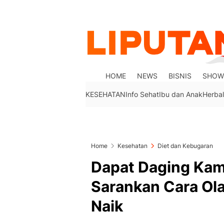
HOME
NEWS
BISNIS
SHOW
KESEHATAN
Info Sehat
Ibu dan Anak
Herbal
Home
Kesehatan
Diet dan Kebugaran
Dapat Daging Ka
Sarankan Cara Ola
Naik