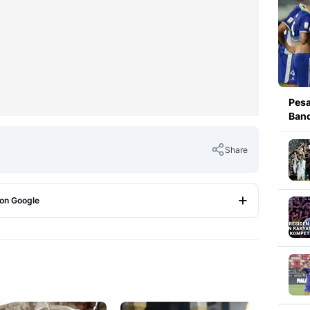
Pesa
Band
Share
 on Google
Copy Link