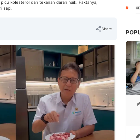
picu kolesterol dan tekanan darah naik. Faktanya,
#
i sapi.
K
Share
POP
Copy Link