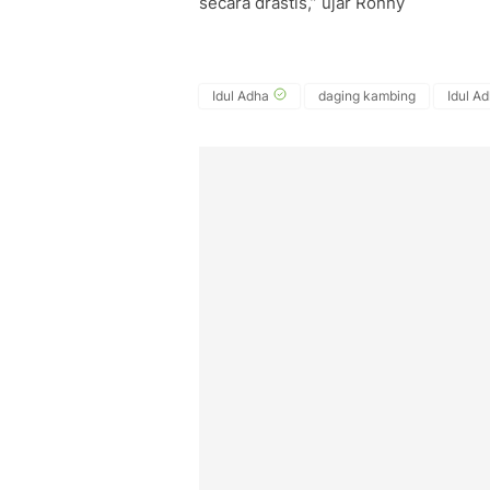
secara drastis,” ujar Ronny
Idul Adha
daging kambing
Idul A