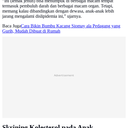
“Ini (lemak jenuh) bisa menumpuk di berbagai macam tempat
termasuk pembuluh darah dan berbagai macam organ. Tetapi,
memang kalau dibandingkan dengan dewasa, anak-anak lebih
jarang mengalami dislipidemia ini,” ujarnya.
Baca Juga
Cara Bikin Bumbu Kacang Siomay ala Pedagang yang
Gurih, Mudah Dibuat di Rumah
Advertisement
Skrining Kolesterol pada Anak