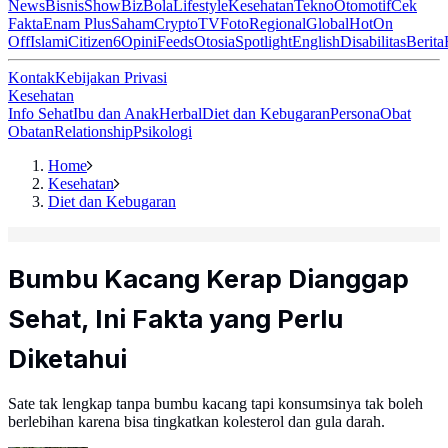
News
Bisnis
ShowBiz
Bola
Lifestyle
Kesehatan
Tekno
Otomotif
Cek
Fakta
Enam Plus
Saham
Crypto
TV
Foto
Regional
Global
Hot
On
Off
Islami
Citizen6
Opini
Feeds
Otosia
Spotlight
English
Disabilitas
Berita
Kontak
Kebijakan Privasi
Kesehatan
Info Sehat
Ibu dan Anak
Herbal
Diet dan Kebugaran
Persona
Obat
Obatan
Relationship
Psikologi
Home
Kesehatan
Diet dan Kebugaran
Bumbu Kacang Kerap Dianggap
Sehat, Ini Fakta yang Perlu
Diketahui
Sate tak lengkap tanpa bumbu kacang tapi konsumsinya tak boleh
berlebihan karena bisa tingkatkan kolesterol dan gula darah.