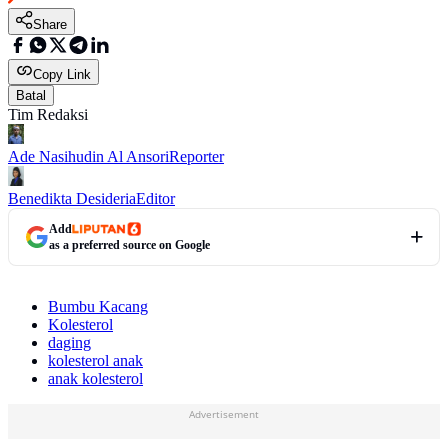
Share
Copy Link
Batal
Tim Redaksi
Ade Nasihudin Al Ansori
Reporter
Benedikta Desideria
Editor
Add
as a preferred source on Google
Bumbu Kacang
Kolesterol
daging
kolesterol anak
anak kolesterol
Advertisement