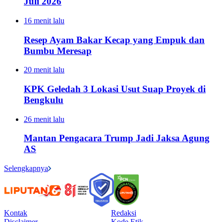
Juli 2026
16 menit lalu
Resep Ayam Bakar Kecap yang Empuk dan
Bumbu Meresap
20 menit lalu
KPK Geledah 3 Lokasi Usut Suap Proyek di
Bengkulu
26 menit lalu
Mantan Pengacara Trump Jadi Jaksa Agung
AS
Selengkapnya
Kontak
Redaksi
Disclaimer
Kode Etik