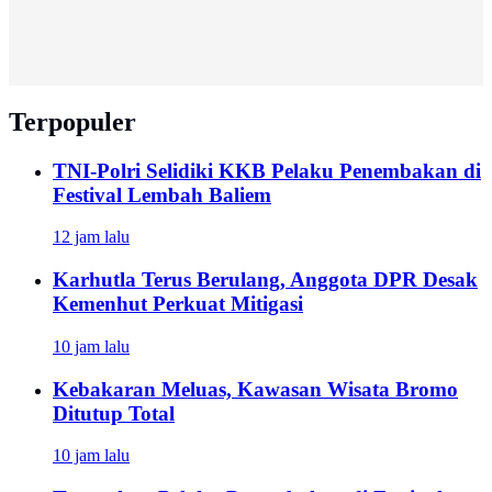
Terpopuler
TNI-Polri Selidiki KKB Pelaku Penembakan di
Festival Lembah Baliem
12 jam lalu
Karhutla Terus Berulang, Anggota DPR Desak
Kemenhut Perkuat Mitigasi
10 jam lalu
Kebakaran Meluas, Kawasan Wisata Bromo
Ditutup Total
10 jam lalu