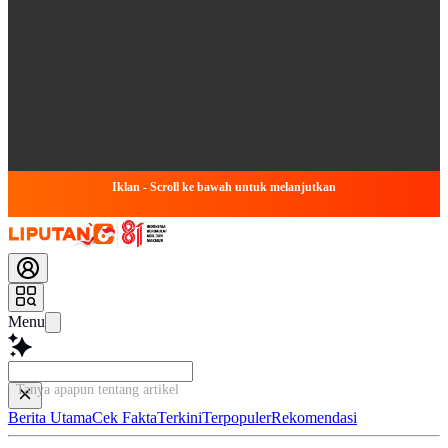
Iklan - Scroll ke bawah untuk melanjutkan
Menu
Tanya apapun tentang artikel ini...
Berita Utama
Cek Fakta
Terkini
Terpopuler
Rekomendasi