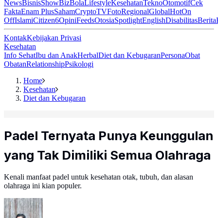
News
Bisnis
ShowBiz
Bola
Lifestyle
Kesehatan
Tekno
Otomotif
Cek
Fakta
Enam Plus
Saham
Crypto
TV
Foto
Regional
Global
Hot
On
Off
Islami
Citizen6
Opini
Feeds
Otosia
Spotlight
English
Disabilitas
Berita
Kontak
Kebijakan Privasi
Kesehatan
Info Sehat
Ibu dan Anak
Herbal
Diet dan Kebugaran
Persona
Obat
Obatan
Relationship
Psikologi
Home
Kesehatan
Diet dan Kebugaran
Padel Ternyata Punya Keunggulan
yang Tak Dimiliki Semua Olahraga
Kenali manfaat padel untuk kesehatan otak, tubuh, dan alasan
olahraga ini kian populer.