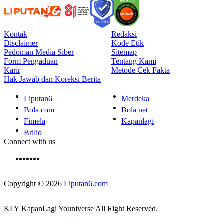
Kontak
Redaksi
Disclaimer
Kode Etik
Pedoman Media Siber
Sitemap
Form Pengaduan
Tentang Kami
Karir
Metode Cek Fakta
Hak Jawab dan Koreksi Berita
Liputan6
Merdeka
Bola.com
Bola.net
Fimela
Kapanlagi
Brilio
Connect with us
Copyright © 2026
Liputan6.com
KLY KapanLagi Youniverse All Right Reserved.