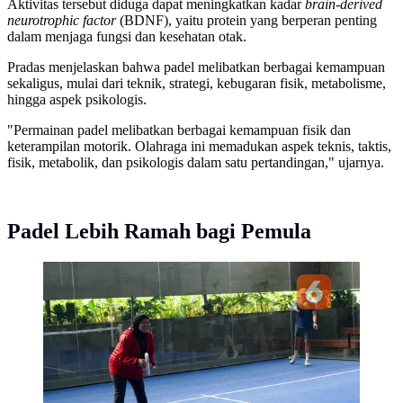
Aktivitas tersebut diduga dapat meningkatkan kadar
brain-derived
neurotrophic factor
(BDNF), yaitu protein yang berperan penting
dalam menjaga fungsi dan kesehatan otak.
Pradas menjelaskan bahwa padel melibatkan berbagai kemampuan
sekaligus, mulai dari teknik, strategi, kebugaran fisik, metabolisme,
hingga aspek psikologis.
"Permainan padel melibatkan berbagai kemampuan fisik dan
keterampilan motorik. Olahraga ini memadukan aspek teknis, taktis,
fisik, metabolik, dan psikologis dalam satu pertandingan," ujarnya.
Padel Lebih Ramah bagi Pemula
Padel makin populer berkat manfaatnya bagi kesehatan
fisik, mental, dan kebugaran. (Foto: Aditya Eka
Prawira/Liputan6.com)