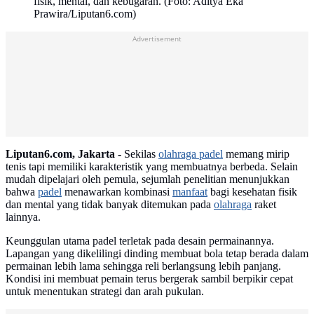
fisik, mental, dan kebugaran. (Foto: Aditya Eka
Prawira/Liputan6.com)
Advertisement
Liputan6.com, Jakarta -
Sekilas
olahraga padel
memang mirip
tenis tapi memiliki karakteristik yang membuatnya berbeda. Selain
mudah dipelajari oleh pemula, sejumlah penelitian menunjukkan
bahwa
padel
menawarkan kombinasi
manfaat
bagi kesehatan fisik
dan mental yang tidak banyak ditemukan pada
olahraga
raket
lainnya.
Keunggulan utama padel terletak pada desain permainannya.
Lapangan yang dikelilingi dinding membuat bola tetap berada dalam
permainan lebih lama sehingga reli berlangsung lebih panjang.
Kondisi ini membuat pemain terus bergerak sambil berpikir cepat
untuk menentukan strategi dan arah pukulan.