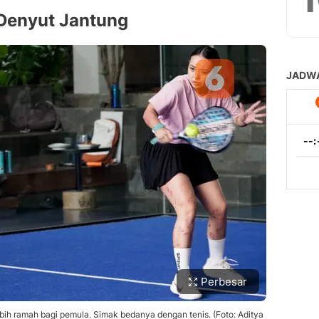
Denyut Jantung
Perbesar
ih ramah bagi pemula. Simak bedanya dengan tenis. (Foto: Aditya