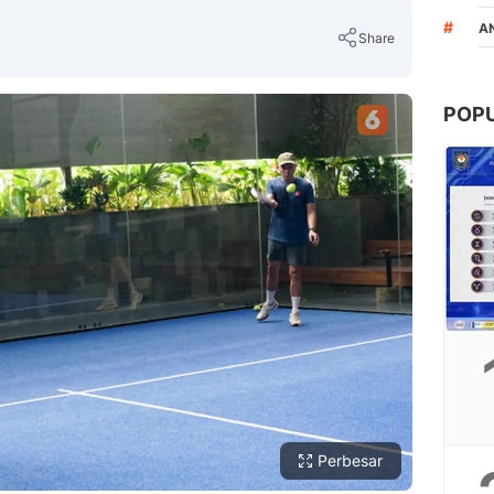
#
A
Share
POP
Copy Link
Perbesar