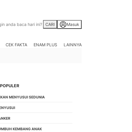
CARI
Masuk
CEK FAKTA
ENAM PLUS
LAINNYA
Saham
Berita Saham, Investas
Indonesia
Crypto
Berita Crypto Hari Ini
TV
 POPULER
Kumpulan Video Berita
EKAN MENYUSUI SEDUNIA
Liputan Berita Terkini
Foto
ENYUSUI
Galeri Photo Menarik B
ANKER
Di Liputan6.com
Regional
UMBUH KEMBANG ANAK