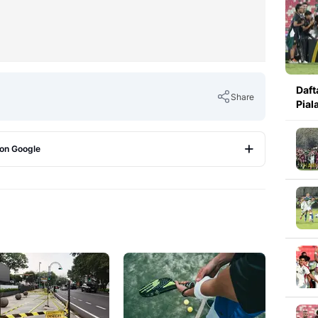
Daft
Share
Pial
 on Google
Copy Link