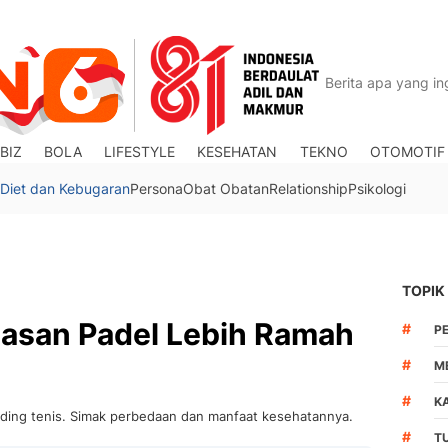
BIZ
BOLA
LIFESTYLE
KESEHATAN
TEKNO
OTOMOTIF
Diet dan Kebugaran
Persona
Obat Obatan
Relationship
Psikologi
TOPIK
lasan Padel Lebih Ramah
#
P
#
M
#
K
anding tenis. Simak perbedaan dan manfaat kesehatannya.
#
T