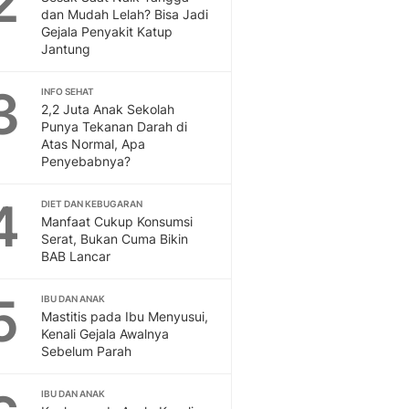
2
Feeds
dan Mudah Lelah? Bisa Jadi
Gejala Penyakit Katup
Feeds Liputan6: Kumpul
Jantung
Terbaru Harian
Otosia
3
INFO SEHAT
Otosia
2,2 Juta Anak Sekolah
Spotlight
Punya Tekanan Darah di
Berita Terkini, Kabar Te
Atas Normal, Apa
Dan Dunia - Liputan6.
Penyebabnya?
English
4
Exploring Knowledge, T
DIET DAN KEBUGARAN
Manfaat Cukup Konsumsi
En.Liputan6.com
Serat, Bukan Cuma Bikin
Disabilitas
BAB Lancar
Disabilitas Berita Terkini
Harian, Berita Terbaru,
5
IBU DAN ANAK
Berita
Mastitis pada Ibu Menyusui,
Berita Hari Ini Politik,
Kenali Gejala Awalnya
Health
Sebelum Parah
Kabar Berita Terbaru D
Diet, Herbal Terbaik
IBU DAN ANAK