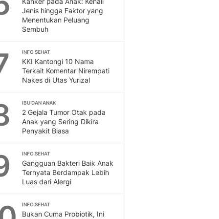
6
Kanker pada Anak: Kenali
Sport
Jenis hingga Faktor yang
Berita Bola Terkini, Ja
Menentukan Peluang
Klasemen, Hasil Liga
Sembuh
7
INFO SEHAT
KKI Kantongi 10 Nama
Terkait Komentar Nirempati
Nakes di Utas Yurizal
8
IBU DAN ANAK
2 Gejala Tumor Otak pada
Anak yang Sering Dikira
Penyakit Biasa
9
INFO SEHAT
Gangguan Bakteri Baik Anak
Ternyata Berdampak Lebih
Luas dari Alergi
10
INFO SEHAT
Bukan Cuma Probiotik, Ini