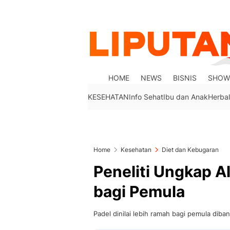
HOME
NEWS
BISNIS
SHOW
KESEHATAN
Info Sehat
Ibu dan Anak
Herbal
Home
Kesehatan
Diet dan Kebugaran
Peneliti Ungkap A
bagi Pemula
Padel dinilai lebih ramah bagi pemula dib