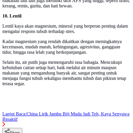
makanan laut lain juga memiliki skor AFS yang tinggi, seperti tiram,
kerang, remis, gurita, dan hati hewan.
10. Lentil
Lentil kaya akan magnesium, mineral yang berperan penting dalam
mengatur respons tubuh terhadap stres.
Kadar magnesium yang rendah dikaitkan dengan meningkatnya
kecemasan, mudah marah, kebingungan, agresivitas, gangguan
tidur, hingga rasa lelah yang berkepanjangan.
Selain itu, air putih juga memengaruhi rasa bahagia. Mencukupi
kebutuhan cairan setiap hari, baik melalui air minum maupun
makanan yang mengandung banyak air, sangat penting untuk
menjaga fungsi tubuh sekaligus membantu tubuh dan pikiran tetap
terasa segar.
Lanjut Baca:
China Lirik Jambu Biji Muda Jadi Teh, Kaya Senyawa
Bioaktif
Share