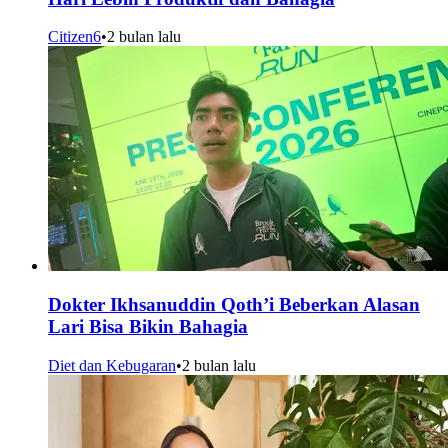
Citizen6
•
2 bulan lalu
Dokter Ikhsanuddin Qoth’i Beberkan Alasan
Lari Bisa Bikin Bahagia
Diet dan Kebugaran
•
2 bulan lalu