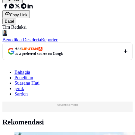
Copy Link
Batal
Tim Redaksi
Benedikta Desideria
Reporter
Add
as a preferred source on Google
Bahagia
Penelitian
Suasana Hati
jeruk
Sarden
Advertisement
Rekomendasi