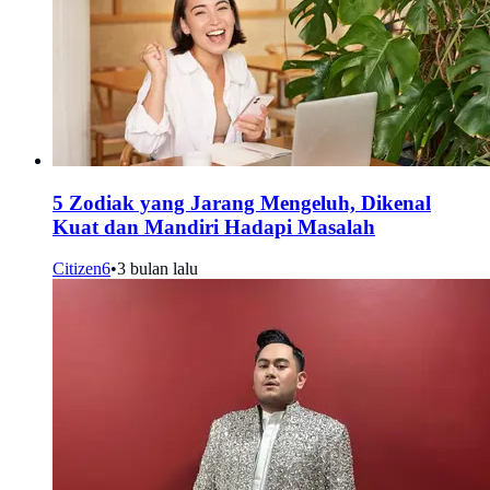
5 Zodiak yang Jarang Mengeluh, Dikenal
Kuat dan Mandiri Hadapi Masalah
Citizen6
•
3 bulan lalu