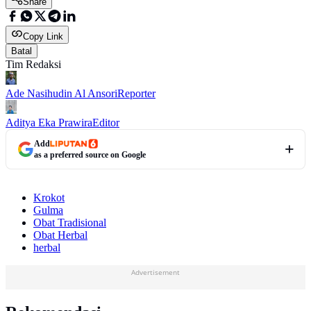
Share
Copy Link
Batal
Tim Redaksi
Ade Nasihudin Al Ansori
Reporter
Aditya Eka Prawira
Editor
Add
as a preferred source on Google
Krokot
Gulma
Obat Tradisional
Obat Herbal
herbal
Advertisement