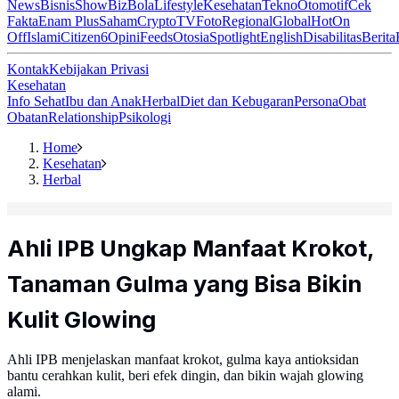
News
Bisnis
ShowBiz
Bola
Lifestyle
Kesehatan
Tekno
Otomotif
Cek
Fakta
Enam Plus
Saham
Crypto
TV
Foto
Regional
Global
Hot
On
Off
Islami
Citizen6
Opini
Feeds
Otosia
Spotlight
English
Disabilitas
Berita
Kontak
Kebijakan Privasi
Kesehatan
Info Sehat
Ibu dan Anak
Herbal
Diet dan Kebugaran
Persona
Obat
Obatan
Relationship
Psikologi
Home
Kesehatan
Herbal
Ahli IPB Ungkap Manfaat Krokot,
Tanaman Gulma yang Bisa Bikin
Kulit Glowing
Ahli IPB menjelaskan manfaat krokot, gulma kaya antioksidan
bantu cerahkan kulit, beri efek dingin, dan bikin wajah glowing
alami.