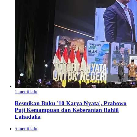
1 menit lalu
Resmikan Buku '10 Karya Nyata', Prabowo
Puji Kemampuan dan Keberanian Bahlil
Lahadalia
5 menit lalu