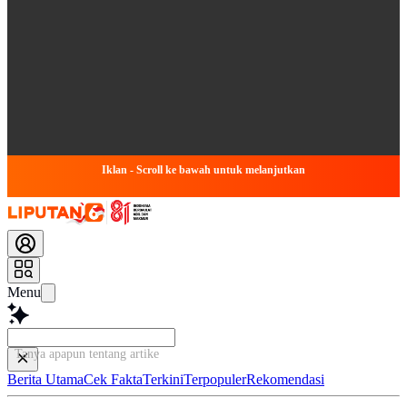
Iklan - Scroll ke bawah untuk melanjutkan
Menu
Tanya apapun tentang artikel ini...
Berita Utama
Cek Fakta
Terkini
Terpopuler
Rekomendasi