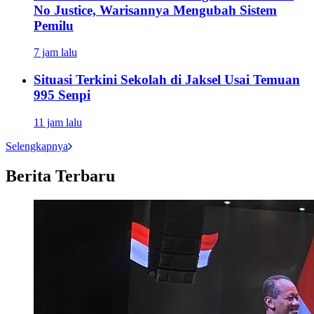
No Justice, Warisannya Mengubah Sistem
Pemilu
7 jam lalu
Situasi Terkini Sekolah di Jaksel Usai Temuan
995 Senpi
11 jam lalu
Selengkapnya
Berita Terbaru