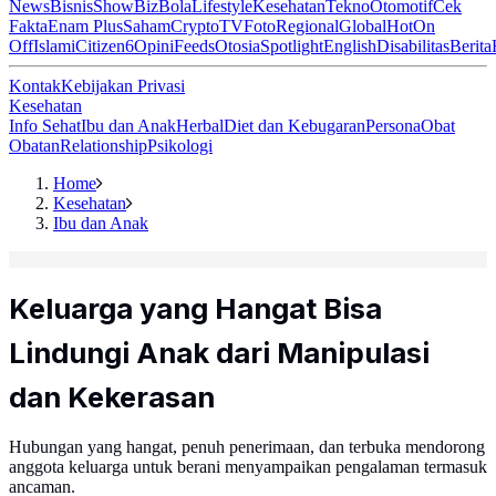
News
Bisnis
ShowBiz
Bola
Lifestyle
Kesehatan
Tekno
Otomotif
Cek
Fakta
Enam Plus
Saham
Crypto
TV
Foto
Regional
Global
Hot
On
Off
Islami
Citizen6
Opini
Feeds
Otosia
Spotlight
English
Disabilitas
Berita
Kontak
Kebijakan Privasi
Kesehatan
Info Sehat
Ibu dan Anak
Herbal
Diet dan Kebugaran
Persona
Obat
Obatan
Relationship
Psikologi
Home
Kesehatan
Ibu dan Anak
Keluarga yang Hangat Bisa
Lindungi Anak dari Manipulasi
dan Kekerasan
Hubungan yang hangat, penuh penerimaan, dan terbuka mendorong
anggota keluarga untuk berani menyampaikan pengalaman termasuk
ancaman.