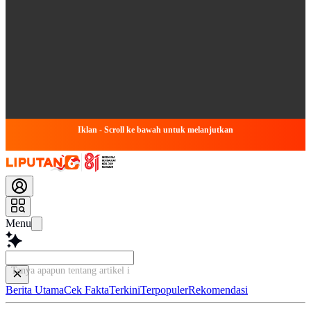
Iklan - Scroll ke bawah untuk melanjutkan
Menu
Tanya apapun tentang artikel ini...
Berita Utama
Cek Fakta
Terkini
Terpopuler
Rekomendasi