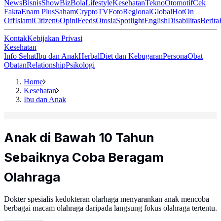
News
Bisnis
ShowBiz
Bola
Lifestyle
Kesehatan
Tekno
Otomotif
Cek
Fakta
Enam Plus
Saham
Crypto
TV
Foto
Regional
Global
Hot
On
Off
Islami
Citizen6
Opini
Feeds
Otosia
Spotlight
English
Disabilitas
Berita
Kontak
Kebijakan Privasi
Kesehatan
Info Sehat
Ibu dan Anak
Herbal
Diet dan Kebugaran
Persona
Obat
Obatan
Relationship
Psikologi
Home
Kesehatan
Ibu dan Anak
Anak di Bawah 10 Tahun
Sebaiknya Coba Beragam
Olahraga
Dokter spesialis kedokteran olarhaga menyarankan anak mencoba
berbagai macam olahraga daripada langsung fokus olahraga tertentu.