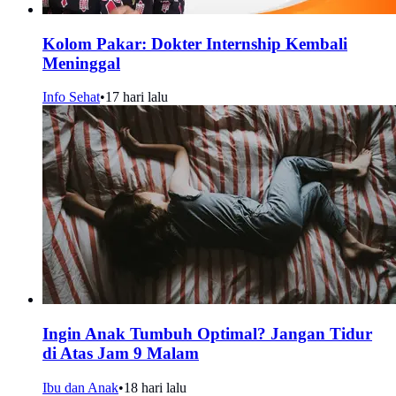
Kolom Pakar: Dokter Internship Kembali
Meninggal
Info Sehat
•
17 hari lalu
Ingin Anak Tumbuh Optimal? Jangan Tidur
di Atas Jam 9 Malam
Ibu dan Anak
•
18 hari lalu