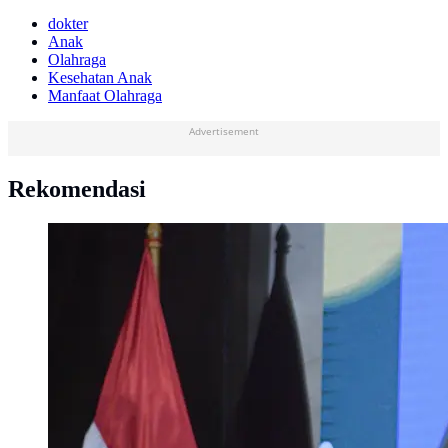
dokter
Anak
Olahraga
Kesehatan Anak
Manfaat Olahraga
Advertisement
Rekomendasi