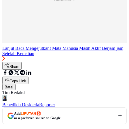
Lanjut Baca:
Mengejutkan! Mata Manusia Masih Aktif Berjam-jam
Setelah Kematian
Share
Copy Link
Batal
Tim Redaksi
Benedikta Desideria
Reporter
Add
as a preferred source on Google