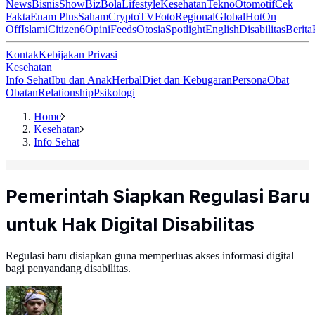
News
Bisnis
ShowBiz
Bola
Lifestyle
Kesehatan
Tekno
Otomotif
Cek
Fakta
Enam Plus
Saham
Crypto
TV
Foto
Regional
Global
Hot
On
Off
Islami
Citizen6
Opini
Feeds
Otosia
Spotlight
English
Disabilitas
Berita
Kontak
Kebijakan Privasi
Kesehatan
Info Sehat
Ibu dan Anak
Herbal
Diet dan Kebugaran
Persona
Obat
Obatan
Relationship
Psikologi
Home
Kesehatan
Info Sehat
Pemerintah Siapkan Regulasi Baru
untuk Hak Digital Disabilitas
Regulasi baru disiapkan guna memperluas akses informasi digital
bagi penyandang disabilitas.