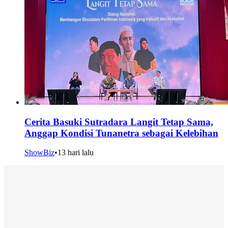
Cerita Basuki Sutradara Langit Tetap Sama,
Anggap Kondisi Tunanetra sebagai Kelebihan
ShowBiz
•
13 hari lalu