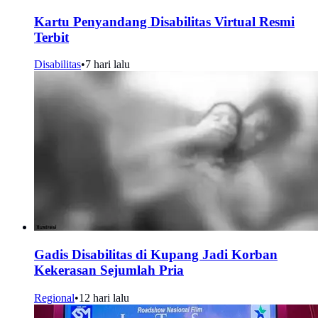
Kartu Penyandang Disabilitas Virtual Resmi
Terbit
Disabilitas
•
7 hari lalu
Gadis Disabilitas di Kupang Jadi Korban
Kekerasan Sejumlah Pria
Regional
•
12 hari lalu