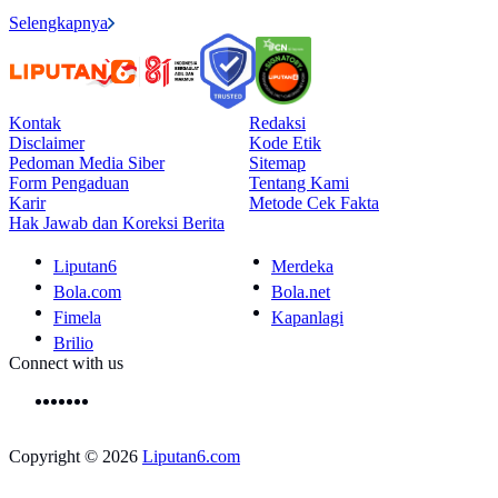
Selengkapnya
Kontak
Redaksi
Disclaimer
Kode Etik
Pedoman Media Siber
Sitemap
Form Pengaduan
Tentang Kami
Karir
Metode Cek Fakta
Hak Jawab dan Koreksi Berita
Liputan6
Merdeka
Bola.com
Bola.net
Fimela
Kapanlagi
Brilio
Connect with us
Copyright © 2026
Liputan6.com