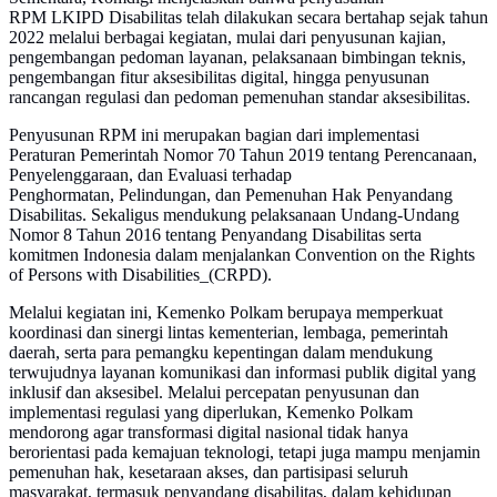
RPM LKIPD Disabilitas telah dilakukan secara bertahap sejak tahun
2022 melalui berbagai kegiatan, mulai dari penyusunan kajian,
pengembangan pedoman layanan, pelaksanaan bimbingan teknis,
pengembangan fitur aksesibilitas digital, hingga penyusunan
rancangan regulasi dan pedoman pemenuhan standar aksesibilitas.
Penyusunan RPM ini merupakan bagian dari implementasi
Peraturan Pemerintah Nomor 70 Tahun 2019 tentang Perencanaan,
Penyelenggaraan, dan Evaluasi terhadap
Penghormatan, Pelindungan, dan Pemenuhan Hak Penyandang
Disabilitas. Sekaligus mendukung pelaksanaan Undang-Undang
Nomor 8 Tahun 2016 tentang Penyandang Disabilitas serta
komitmen Indonesia dalam menjalankan Convention on the Rights
of Persons with Disabilities_(CRPD).
Melalui kegiatan ini, Kemenko Polkam berupaya memperkuat
koordinasi dan sinergi lintas kementerian, lembaga, pemerintah
daerah, serta para pemangku kepentingan dalam mendukung
terwujudnya layanan komunikasi dan informasi publik digital yang
inklusif dan aksesibel. Melalui percepatan penyusunan dan
implementasi regulasi yang diperlukan, Kemenko Polkam
mendorong agar transformasi digital nasional tidak hanya
berorientasi pada kemajuan teknologi, tetapi juga mampu menjamin
pemenuhan hak, kesetaraan akses, dan partisipasi seluruh
masyarakat, termasuk penyandang disabilitas, dalam kehidupan