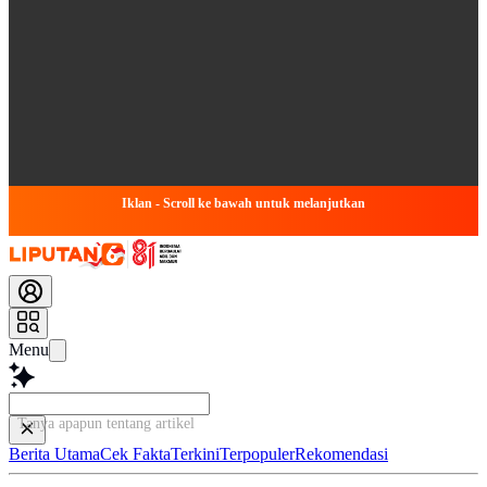
Iklan - Scroll ke bawah untuk melanjutkan
Menu
Tanya apapun tentang artikel ini...
Berita Utama
Cek Fakta
Terkini
Terpopuler
Rekomendasi