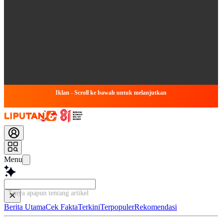
Iklan - Scroll ke bawah untuk melanjutkan
Menu
Tanya apapun tentang artikel ini...
Berita Utama
Cek Fakta
Terkini
Terpopuler
Rekomendasi