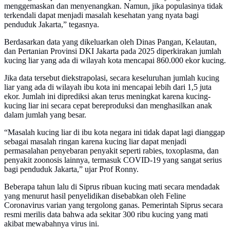
menggemaskan dan menyenangkan. Namun, jika populasinya tidak
terkendali dapat menjadi masalah kesehatan yang nyata bagi
penduduk Jakarta,” tegasnya.
Berdasarkan data yang dikeluarkan oleh Dinas Pangan, Kelautan,
dan Pertanian Provinsi DKI Jakarta pada 2025 diperkirakan jumlah
kucing liar yang ada di wilayah kota mencapai 860.000 ekor kucing.
Jika data tersebut diekstrapolasi, secara keseluruhan jumlah kucing
liar yang ada di wilayah ibu kota ini mencapai lebih dari 1,5 juta
ekor. Jumlah ini diprediksi akan terus meningkat karena kucing-
kucing liar ini secara cepat bereproduksi dan menghasilkan anak
dalam jumlah yang besar.
“Masalah kucing liar di ibu kota negara ini tidak dapat lagi dianggap
sebagai masalah ringan karena kucing liar dapat menjadi
permasalahan penyebaran penyakit seperti rabies, toxoplasma, dan
penyakit zoonosis lainnya, termasuk COVID-19 yang sangat serius
bagi penduduk Jakarta,” ujar Prof Ronny.
Beberapa tahun lalu di Siprus ribuan kucing mati secara mendadak
yang menurut hasil penyelidikan disebabkan oleh Feline
Coronavirus varian yang tergolong ganas. Pemerintah Siprus secara
resmi merilis data bahwa ada sekitar 300 ribu kucing yang mati
akibat mewabahnya virus ini.