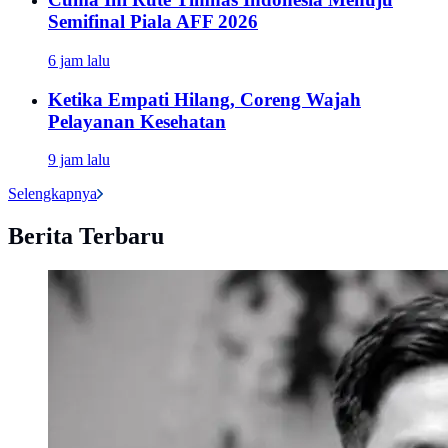
Semifinal Piala AFF 2026
6 jam lalu
Ketika Empati Hilang, Coreng Wajah
Pelayanan Kesehatan
9 jam lalu
Selengkapnya
Berita Terbaru