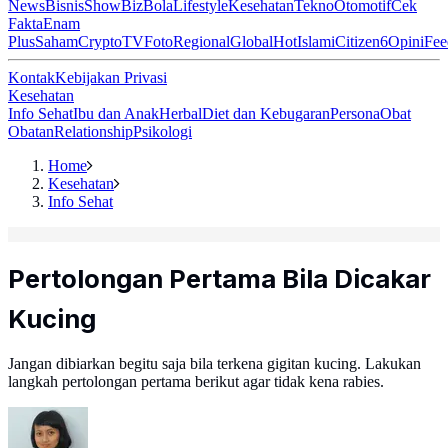
News
Bisnis
ShowBiz
Bola
Lifestyle
Kesehatan
Tekno
Otomotif
Cek
Fakta
Enam
Plus
Saham
Crypto
TV
Foto
Regional
Global
Hot
Islami
Citizen6
Opini
Fee
Kontak
Kebijakan Privasi
Kesehatan
Info Sehat
Ibu dan Anak
Herbal
Diet dan Kebugaran
Persona
Obat
Obatan
Relationship
Psikologi
Home
Kesehatan
Info Sehat
Pertolongan Pertama Bila Dicakar
Kucing
Jangan dibiarkan begitu saja bila terkena gigitan kucing. Lakukan
langkah pertolongan pertama berikut agar tidak kena rabies.