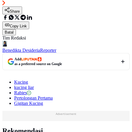
Share
Copy Link
Batal
Tim Redaksi
Benedikta Desideria
Reporter
Add
as a preferred source on Google
Kucing
kucing liar
Rabies
Pertolongan Pertama
Gigitan Kucing
Advertisement
Rekomendasi