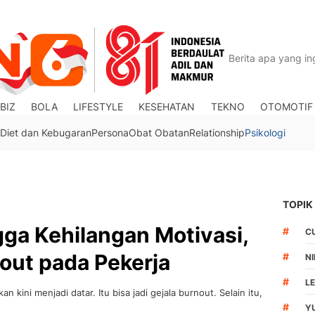
BIZ
BOLA
LIFESTYLE
KESEHATAN
TEKNO
OTOMOTIF
Diet dan Kebugaran
Persona
Obat Obatan
Relationship
Psikologi
TOPIK
ga Kehilangan Motivasi,
#
C
nout pada Pekerja
#
N
#
L
kini menjadi datar. Itu bisa jadi gejala burnout. Selain itu,
#
Y