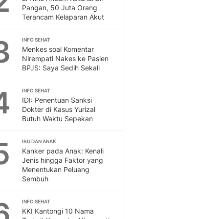
2
Feeds
Pangan, 50 Juta Orang
Terancam Kelaparan Akut
Feeds Liputan6: Kumpul
Terbaru Harian
3
INFO SEHAT
Otosia
Menkes soal Komentar
Otosia
Nirempati Nakes ke Pasien
Spotlight
BPJS: Saya Sedih Sekali
Berita Terkini, Kabar Te
Dan Dunia - Liputan6.
4
INFO SEHAT
English
IDI: Penentuan Sanksi
Exploring Knowledge, T
Dokter di Kasus Yurizal
Butuh Waktu Sepekan
En.Liputan6.com
Disabilitas
5
Disabilitas Berita Terkini
IBU DAN ANAK
Kanker pada Anak: Kenali
Harian, Berita Terbaru,
Jenis hingga Faktor yang
Berita
Menentukan Peluang
Berita Hari Ini Politik,
Sembuh
Health
Kabar Berita Terbaru D
6
INFO SEHAT
Diet, Herbal Terbaik
KKI Kantongi 10 Nama