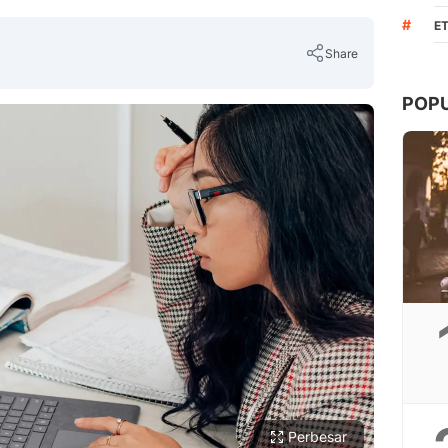
#
ET
Share
POP
Copy Link
Perbesar