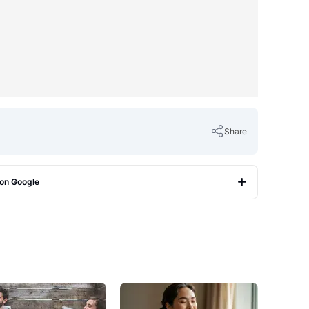
Share
 on Google
Copy Link