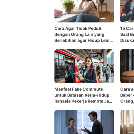
Cara Agar Tidak Peduli
15 Car
dengan Orang Lain yang
Saat B
Berlebihan agar Hidup Lebih
Disuka
Tenang
Manfaat Fake Commute
Cara a
untuk Batasan Kerja-Hidup,
Baper
Rahasia Pekerja Remote Jaga
Orang,
Kewarasan
Ampu