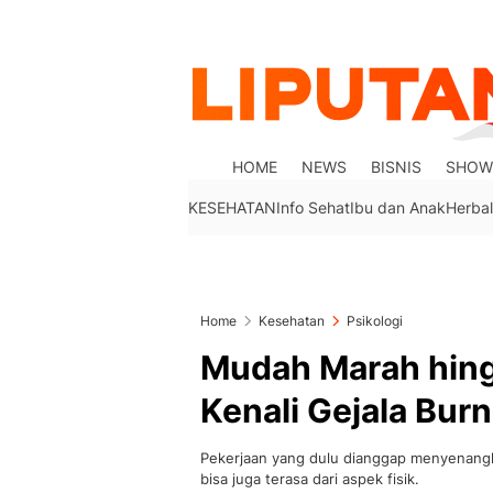
HOME
NEWS
BISNIS
SHOW
KESEHATAN
Info Sehat
Ibu dan Anak
Herbal
Home
Kesehatan
Psikologi
Mudah Marah hing
Kenali Gejala Bur
Pekerjaan yang dulu dianggap menyenangkan 
bisa juga terasa dari aspek fisik.