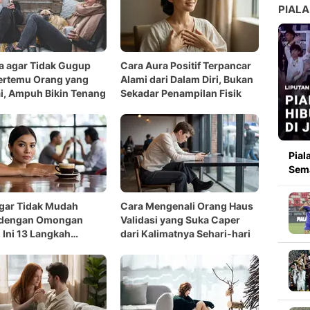
PIALA
a agar Tidak Gugup
Cara Aura Positif Terpancar
ertemu Orang yang
Alami dari Dalam Diri, Bukan
i, Ampuh Bikin Tenang
Sekadar Penampilan Fisik
Pial
Sema
gar Tidak Mudah
Cara Mengenali Orang Haus
 dengan Omongan
Validasi yang Suka Caper
 Ini 13 Langkah
dari Kalimatnya Sehari-hari
hnya