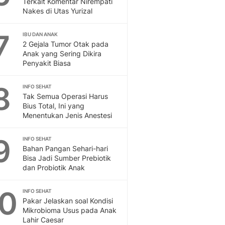
Terkait Komentar Nirempati
Sport
Nakes di Utas Yurizal
Berita Bola Terkini, Ja
Klasemen, Hasil Liga
7
IBU DAN ANAK
2 Gejala Tumor Otak pada
Anak yang Sering Dikira
Penyakit Biasa
8
INFO SEHAT
Tak Semua Operasi Harus
Bius Total, Ini yang
Menentukan Jenis Anestesi
9
INFO SEHAT
Bahan Pangan Sehari-hari
Bisa Jadi Sumber Prebiotik
dan Probiotik Anak
10
INFO SEHAT
Pakar Jelaskan soal Kondisi
Mikrobioma Usus pada Anak
Lahir Caesar