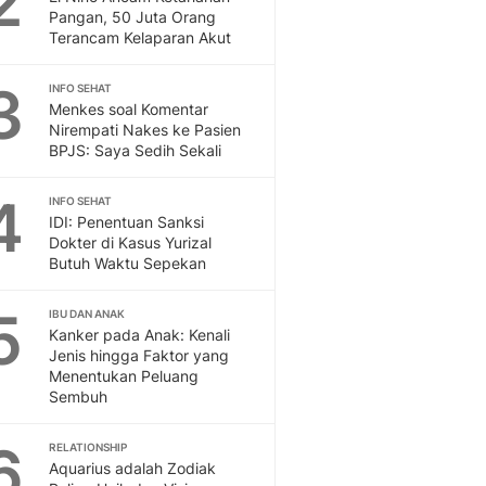
2
Feeds
Pangan, 50 Juta Orang
Terancam Kelaparan Akut
Feeds Liputan6: Kumpul
Terbaru Harian
3
INFO SEHAT
Otosia
Menkes soal Komentar
Otosia
Nirempati Nakes ke Pasien
Spotlight
BPJS: Saya Sedih Sekali
Berita Terkini, Kabar Te
Dan Dunia - Liputan6.
4
INFO SEHAT
English
IDI: Penentuan Sanksi
Exploring Knowledge, T
Dokter di Kasus Yurizal
Butuh Waktu Sepekan
En.Liputan6.com
Disabilitas
5
Disabilitas Berita Terkini
IBU DAN ANAK
Kanker pada Anak: Kenali
Harian, Berita Terbaru,
Jenis hingga Faktor yang
Berita
Menentukan Peluang
Berita Hari Ini Politik,
Sembuh
Health
Kabar Berita Terbaru D
6
RELATIONSHIP
Diet, Herbal Terbaik
Aquarius adalah Zodiak