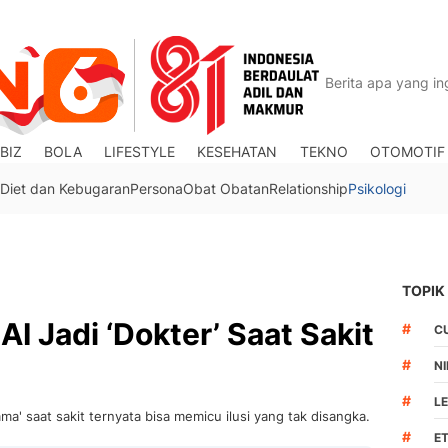
BIZ
BOLA
LIFESTYLE
KESEHATAN
TEKNO
OTOMOTIF
Diet dan Kebugaran
Persona
Obat Obatan
Relationship
Psikologi
TOPIK
AI Jadi ‘Dokter’ Saat Sakit
#
C
#
N
#
L
a' saat sakit ternyata bisa memicu ilusi yang tak disangka.
#
ET