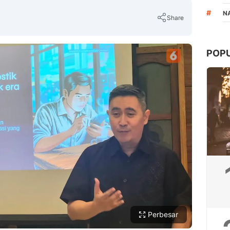
#
N
Share
POP
Copy Link
Perbesar