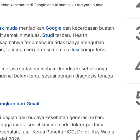
aban kesehatan di Google dan AI saat sakit ternyata punya
ak muda
menjadikan
Google
dan kecerdasan buatan
kit semakin meluas.
Studi
terbaru Health
kap bahwa fenomena ini tidak hanya mengubah
an, tapi juga berpotensi memicu
ilusi
kompetensi
rang merasa sudah memahami kondisi kesehatannya
 padahal belum tentu sesuai dengan diagnosis tenaga
langkan dari Gmail
i bagian dari budaya kesehatan generasi urban.
hingga media sosial kini menjadi 'dokter pertama'
sehatan," ujar Ketua Peneliti HCC, Dr. dr. Ray Wagiu
Mei 2026.