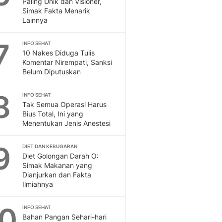
Paling Unik dan Visioner,
Sport
Simak Fakta Menarik
Berita Bola Terkini, Ja
Lainnya
Klasemen, Hasil Liga
7
INFO SEHAT
10 Nakes Diduga Tulis
Komentar Nirempati, Sanksi
Belum Diputuskan
8
INFO SEHAT
Tak Semua Operasi Harus
Bius Total, Ini yang
Menentukan Jenis Anestesi
9
DIET DAN KEBUGARAN
Diet Golongan Darah O:
Simak Makanan yang
Dianjurkan dan Fakta
Ilmiahnya
10
INFO SEHAT
Bahan Pangan Sehari-hari