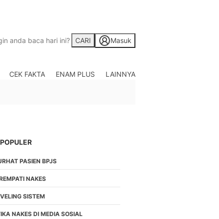
CARI
Masuk
CEK FAKTA
ENAM PLUS
LAINNYA
Saham
Berita Saham, Investas
Indonesia
Crypto
Berita Crypto Hari Ini
TV
 POPULER
Kumpulan Video Berita
URHAT PASIEN BPJS
Liputan Berita Terkini
Foto
IREMPATI NAKES
Galeri Photo Menarik B
EVELING SISTEM
Di Liputan6.com
Regional
IKA NAKES DI MEDIA SOSIAL