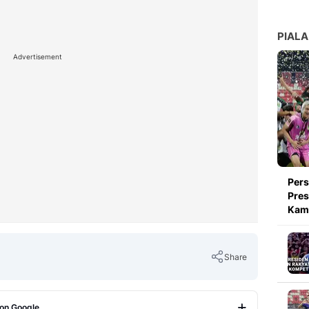
PIALA
Advertisement
Pers
Pres
Kami
Share
 on Google