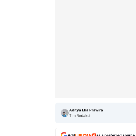
Aditya Eka Prawira
Tim Redaksi
Add
as a preferred source