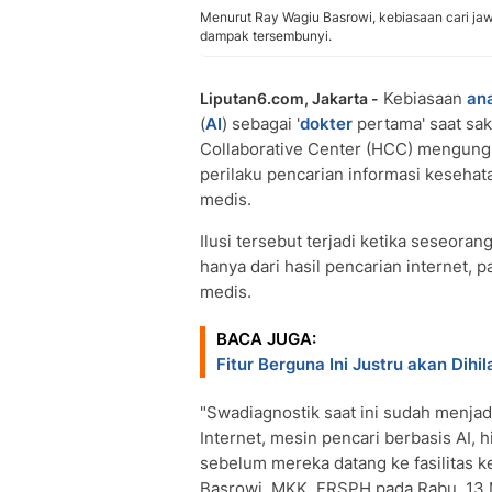
Menurut Ray Wagiu Basrowi, kebiasaan cari jaw
dampak tersembunyi.
Kebiasaan
an
Liputan6.com, Jakarta -
(
AI
) sebagai '
dokter
pertama' saat sa
Collaborative Center (HCC) mengung
perilaku pencarian informasi kesehat
medis.
Ilusi tersebut terjadi ketika seseo
hanya dari hasil pencarian internet,
medis.
BACA JUGA:
Fitur Berguna Ini Justru akan Dihi
"Swadiagnostik saat ini sudah menjad
Internet, mesin pencari berbasis AI, 
sebelum mereka datang ke fasilitas ke
Basrowi, MKK, FRSPH pada Rabu, 13 