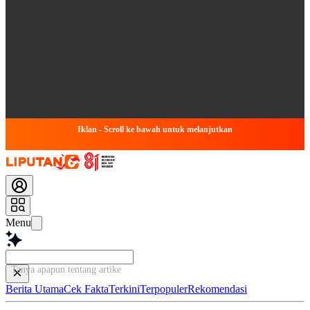
Iklan - Scroll ke bawah untuk melanjutkan
Menu
Tanya apapun tentang artikel ini...
Berita Utama
Cek Fakta
Terkini
Terpopuler
Rekomendasi