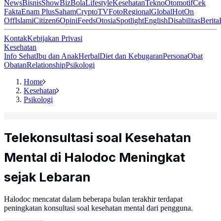
News
Bisnis
ShowBiz
Bola
Lifestyle
Kesehatan
Tekno
Otomotif
Cek
Fakta
Enam Plus
Saham
Crypto
TV
Foto
Regional
Global
Hot
On
Off
Islami
Citizen6
Opini
Feeds
Otosia
Spotlight
English
Disabilitas
Berita
Kontak
Kebijakan Privasi
Kesehatan
Info Sehat
Ibu dan Anak
Herbal
Diet dan Kebugaran
Persona
Obat
Obatan
Relationship
Psikologi
Home
Kesehatan
Psikologi
Telekonsultasi soal Kesehatan
Mental di Halodoc Meningkat
sejak Lebaran
Halodoc mencatat dalam beberapa bulan terakhir terdapat
peningkatan konsultasi soal kesehatan mental dari pengguna.