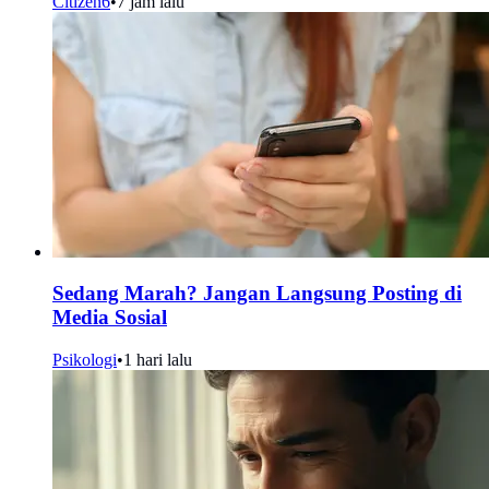
Citizen6
•
7 jam lalu
Sedang Marah? Jangan Langsung Posting di
Media Sosial
Psikologi
•
1 hari lalu