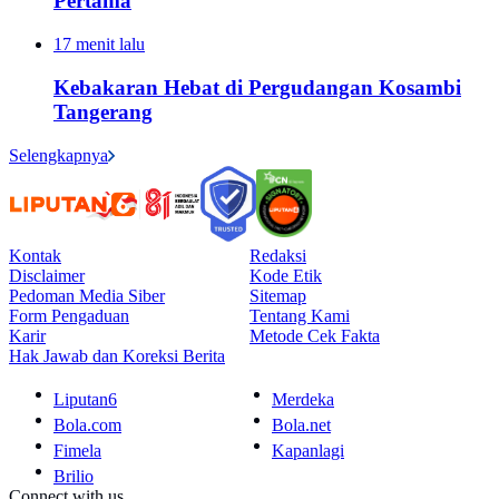
Pertama
17 menit lalu
Kebakaran Hebat di Pergudangan Kosambi
Tangerang
Selengkapnya
Kontak
Redaksi
Disclaimer
Kode Etik
Pedoman Media Siber
Sitemap
Form Pengaduan
Tentang Kami
Karir
Metode Cek Fakta
Hak Jawab dan Koreksi Berita
Liputan6
Merdeka
Bola.com
Bola.net
Fimela
Kapanlagi
Brilio
Connect with us