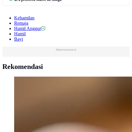
Kehamilan
Remaja
Hamil Anggur
Hamil
Bayi
Advertisement
Rekomendasi