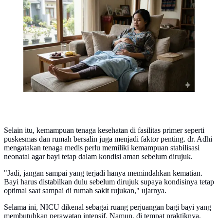
Dokter neonatologi soroti dampak kehamilan remaja
pada bayi yang bisa berujung perawatan intensif
(Ilustrasi Foto by Gemini)
Selain itu, kemampuan tenaga kesehatan di fasilitas primer seperti
puskesmas dan rumah bersalin juga menjadi faktor penting. dr. Adhi
mengatakan tenaga medis perlu memiliki kemampuan stabilisasi
neonatal agar bayi tetap dalam kondisi aman sebelum dirujuk.
"Jadi, jangan sampai yang terjadi hanya memindahkan kematian.
Bayi harus distabilkan dulu sebelum dirujuk supaya kondisinya tetap
optimal saat sampai di rumah sakit rujukan," ujarnya.
Selama ini, NICU dikenal sebagai ruang perjuangan bagi bayi yang
membutuhkan perawatan intensif. Namun, di tempat praktiknya,