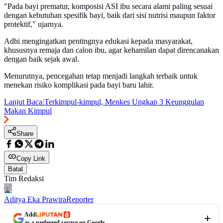
"Pada bayi prematur, komposisi ASI ibu secara alami paling sesuai
dengan kebutuhan spesifik bayi, baik dari sisi nutrisi maupun faktor
protektif," ujarnya.
Adhi mengingatkan pentingnya edukasi kepada masyarakat,
khususnya remaja dan calon ibu, agar kehamilan dapat direncanakan
dengan baik sejak awal.
Menurutnya, pencegahan tetap menjadi langkah terbaik untuk
menekan risiko komplikasi pada bayi baru lahir.
Lanjut Baca:
Terkimpul-kimpul, Menkes Ungkap 3 Keunggulan
Makan Kimpul
Share
Copy Link
Batal
Tim Redaksi
Aditya Eka Prawira
Reporter
Add
as a preferred source on Google