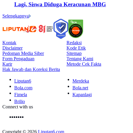
Lagi, Siswa Diduga Keracunan MBG
Selengkapnya
Kontak
Redaksi
Disclaimer
Kode Etik
Pedoman Media Siber
Sitemap
Form Pengaduan
Tentang Kami
Karir
Metode Cek Fakta
Hak Jawab dan Koreksi Berita
Liputan6
Merdeka
Bola.com
Bola.net
Fimela
Kapanlagi
Brilio
Connect with us
Copyright © 2026
Liputan6.com