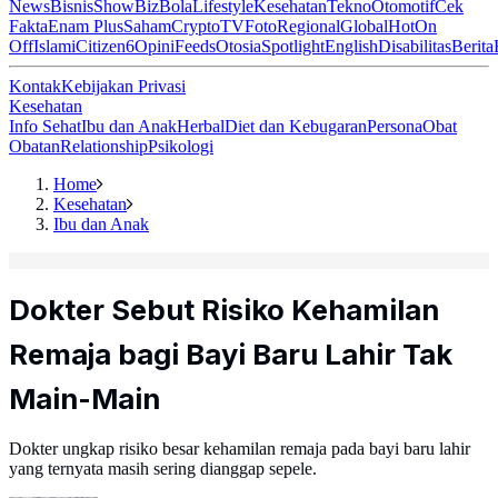
News
Bisnis
ShowBiz
Bola
Lifestyle
Kesehatan
Tekno
Otomotif
Cek
Fakta
Enam Plus
Saham
Crypto
TV
Foto
Regional
Global
Hot
On
Off
Islami
Citizen6
Opini
Feeds
Otosia
Spotlight
English
Disabilitas
Berita
Kontak
Kebijakan Privasi
Kesehatan
Info Sehat
Ibu dan Anak
Herbal
Diet dan Kebugaran
Persona
Obat
Obatan
Relationship
Psikologi
Home
Kesehatan
Ibu dan Anak
Dokter Sebut Risiko Kehamilan
Remaja bagi Bayi Baru Lahir Tak
Main-Main
Dokter ungkap risiko besar kehamilan remaja pada bayi baru lahir
yang ternyata masih sering dianggap sepele.