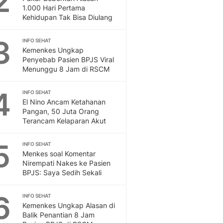
2
Feeds
1.000 Hari Pertama
Kehidupan Tak Bisa Diulang
Feeds Liputan6: Kumpul
Terbaru Harian
3
INFO SEHAT
Otosia
Kemenkes Ungkap
Otosia
Penyebab Pasien BPJS Viral
Spotlight
Menunggu 8 Jam di RSCM
Berita Terkini, Kabar Te
Dan Dunia - Liputan6.
4
INFO SEHAT
English
El Nino Ancam Ketahanan
Exploring Knowledge, T
Pangan, 50 Juta Orang
Terancam Kelaparan Akut
En.Liputan6.com
Disabilitas
5
Disabilitas Berita Terkini
INFO SEHAT
Menkes soal Komentar
Harian, Berita Terbaru,
Nirempati Nakes ke Pasien
Berita
BPJS: Saya Sedih Sekali
Berita Hari Ini Politik,
Health
6
INFO SEHAT
Kabar Berita Terbaru D
Kemenkes Ungkap Alasan di
Diet, Herbal Terbaik
Balik Penantian 8 Jam