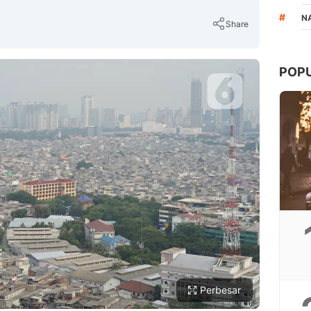
#
N
Share
POP
Copy Link
Perbesar