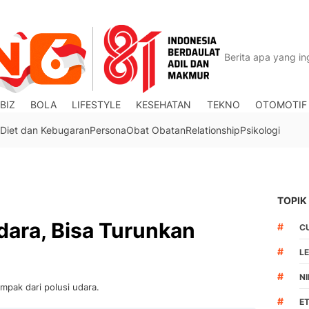
BIZ
BOLA
LIFESTYLE
KESEHATAN
TEKNO
OTOMOTIF
Diet dan Kebugaran
Persona
Obat Obatan
Relationship
Psikologi
TOPIK
dara, Bisa Turunkan
#
C
#
L
#
N
mpak dari polusi udara.
#
ET