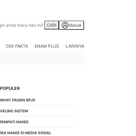
CARI
Masuk
CEK FAKTA
ENAM PLUS
LAINNYA
Saham
Berita Saham, Investas
Indonesia
Crypto
Berita Crypto Hari Ini
TV
 POPULER
Kumpulan Video Berita
URHAT PASIEN BPJS
Liputan Berita Terkini
Foto
EVELING SISTEM
Galeri Photo Menarik B
IREMPATI NAKES
Di Liputan6.com
Regional
IKA NAKES DI MEDIA SOSIAL