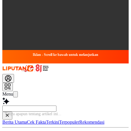
Iklan - Scroll ke bawah untuk melanjutkan
Menu
Tanya apapun tent
Berita Utama
Cek Fakta
Terkini
Terpopuler
Rekomendasi