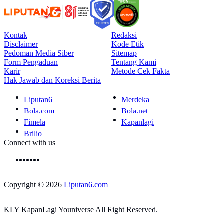
Kontak
Redaksi
Disclaimer
Kode Etik
Pedoman Media Siber
Sitemap
Form Pengaduan
Tentang Kami
Karir
Metode Cek Fakta
Hak Jawab dan Koreksi Berita
Liputan6
Merdeka
Bola.com
Bola.net
Fimela
Kapanlagi
Brilio
Connect with us
Copyright © 2026
Liputan6.com
KLY KapanLagi Youniverse All Right Reserved.