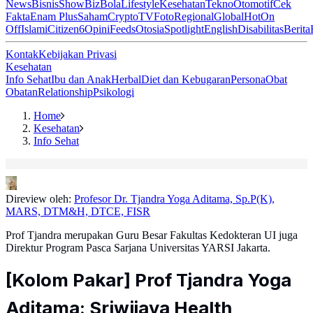
News
Bisnis
ShowBiz
Bola
Lifestyle
Kesehatan
Tekno
Otomotif
Cek
Fakta
Enam Plus
Saham
Crypto
TV
Foto
Regional
Global
Hot
On
Off
Islami
Citizen6
Opini
Feeds
Otosia
Spotlight
English
Disabilitas
Berita
Kontak
Kebijakan Privasi
Kesehatan
Info Sehat
Ibu dan Anak
Herbal
Diet dan Kebugaran
Persona
Obat
Obatan
Relationship
Psikologi
Home
Kesehatan
Info Sehat
Direview oleh:
Profesor Dr. Tjandra Yoga Aditama, Sp.P(K),
MARS, DTM&H, DTCE, FISR
Prof Tjandra merupakan Guru Besar Fakultas Kedokteran UI juga
Direktur Program Pasca Sarjana Universitas YARSI Jakarta.
[Kolom Pakar] Prof Tjandra Yoga
Aditama: Sriwijaya Health