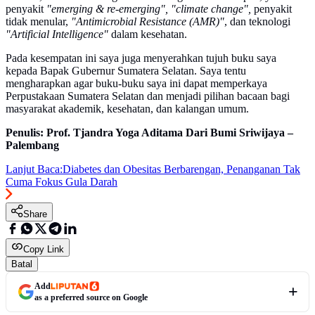
penyakit
"emerging & re-emerging", "climate change",
penyakit
tidak menular,
"Antimicrobial Resistance (AMR)"
, dan teknologi
"Artificial Intelligence"
dalam kesehatan.
Pada kesempatan ini saya juga menyerahkan tujuh buku saya
kepada Bapak Gubernur Sumatera Selatan. Saya tentu
mengharapkan agar buku-buku saya ini dapat memperkaya
Perpustakaan Sumatera Selatan dan menjadi pilihan bacaan bagi
masyarakat akademik, kesehatan, dan kalangan umum.
Penulis: Prof. Tjandra Yoga Aditama Dari Bumi Sriwijaya –
Palembang
Lanjut Baca:
Diabetes dan Obesitas Berbarengan, Penanganan Tak
Cuma Fokus Gula Darah
Share
Copy Link
Batal
Add
as a preferred source on Google