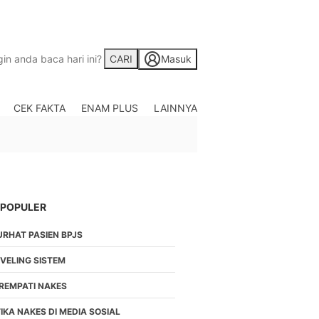
CARI
Masuk
CEK FAKTA
ENAM PLUS
LAINNYA
Saham
Berita Saham, Investas
Indonesia
Crypto
Berita Crypto Hari Ini
TV
 POPULER
Kumpulan Video Berita
URHAT PASIEN BPJS
Liputan Berita Terkini
Foto
EVELING SISTEM
Galeri Photo Menarik B
IREMPATI NAKES
Di Liputan6.com
Regional
IKA NAKES DI MEDIA SOSIAL