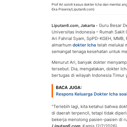
Prof Ari soroti kasus dokter Icha dan menilai a
Eka Prawira/Liputan6.com)
Guru Besar De
Liputan6.com, Jakarta -
Universitas Indonesia – Rumah Sakit 
Ari Fahrial Syam, SpPD-KGEH, MMB, F
almarhum
dokter Icha
telah melukai 
semangat tenaga kesehatan untuk men
Menurut Ari, banyak dokter menyampa
tersebut. Dia, mengatakan, dokter Ic
bertugas di wilayah Indonesia Timu
BACA JUGA:
Respons Keluarga Dokter Icha so
"Terlebih lagi, kita ketahui bahwa do
di daerah terpencil, tetapi tidak di
bekerja menolong pasien-pasien di ru
Liputan6.com,
Kamis (2/7/2026)