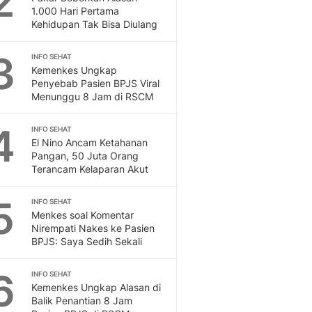
2
Feeds
1.000 Hari Pertama
Kehidupan Tak Bisa Diulang
Feeds Liputan6: Kumpul
Terbaru Harian
3
INFO SEHAT
Otosia
Kemenkes Ungkap
Otosia
Penyebab Pasien BPJS Viral
Spotlight
Menunggu 8 Jam di RSCM
Berita Terkini, Kabar Te
Dan Dunia - Liputan6.
4
INFO SEHAT
English
El Nino Ancam Ketahanan
Exploring Knowledge, T
Pangan, 50 Juta Orang
Terancam Kelaparan Akut
En.Liputan6.com
Disabilitas
5
Disabilitas Berita Terkini
INFO SEHAT
Menkes soal Komentar
Harian, Berita Terbaru,
Nirempati Nakes ke Pasien
Berita
BPJS: Saya Sedih Sekali
Berita Hari Ini Politik,
Health
6
INFO SEHAT
Kabar Berita Terbaru D
Kemenkes Ungkap Alasan di
Diet, Herbal Terbaik
Balik Penantian 8 Jam