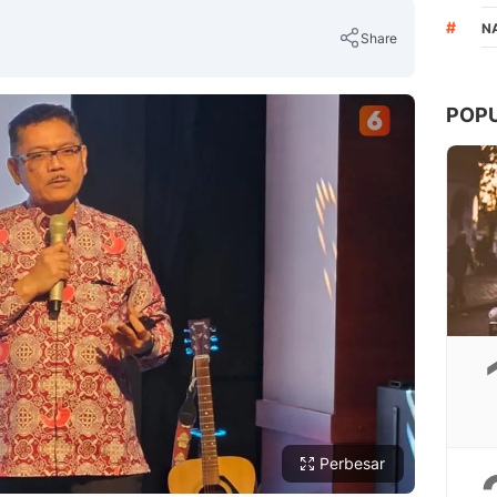
#
N
Share
POP
Copy Link
Perbesar