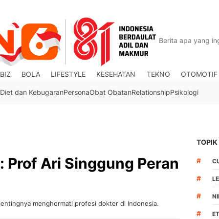
BIZ
BOLA
LIFESTYLE
KESEHATAN
TEKNO
OTOMOTIF
Diet dan Kebugaran
Persona
Obat Obatan
Relationship
Psikologi
TOPIK
: Prof Ari Singgung Peran
#
C
#
L
#
N
pentingnya menghormati profesi dokter di Indonesia.
#
ET