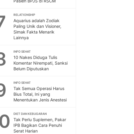
Pasien BPJS di RSCM
Sport
Berita Bola Terkini, Ja
7
Klasemen, Hasil Liga
RELATIONSHIP
Aquarius adalah Zodiak
Paling Unik dan Visioner,
Simak Fakta Menarik
Lainnya
8
INFO SEHAT
10 Nakes Diduga Tulis
Komentar Nirempati, Sanksi
Belum Diputuskan
9
INFO SEHAT
Tak Semua Operasi Harus
Bius Total, Ini yang
Menentukan Jenis Anestesi
10
DIET DAN KEBUGARAN
Tak Perlu Suplemen, Pakar
IPB Bagikan Cara Penuhi
Serat Harian