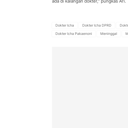
ada di kalangan dokter," pungkas Ari.
Dokter Icha
Dokter Icha DPRD
Dokt
Dokter Icha Pakaenoni
Meninggal
M