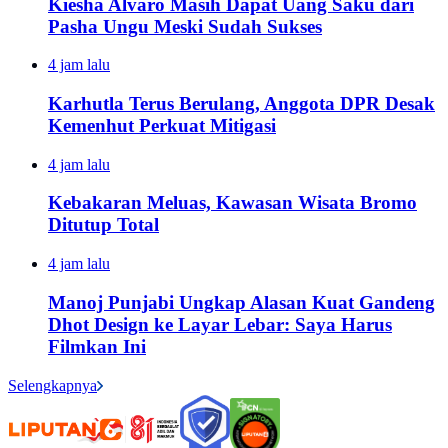
Kiesha Alvaro Masih Dapat Uang Saku dari
Pasha Ungu Meski Sudah Sukses
4 jam lalu
Karhutla Terus Berulang, Anggota DPR Desak
Kemenhut Perkuat Mitigasi
4 jam lalu
Kebakaran Meluas, Kawasan Wisata Bromo
Ditutup Total
4 jam lalu
Manoj Punjabi Ungkap Alasan Kuat Gandeng
Dhot Design ke Layar Lebar: Saya Harus
Filmkan Ini
Selengkapnya