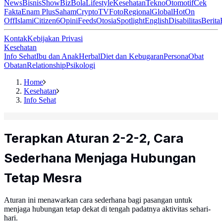
News
Bisnis
ShowBiz
Bola
Lifestyle
Kesehatan
Tekno
Otomotif
Cek
Fakta
Enam Plus
Saham
Crypto
TV
Foto
Regional
Global
Hot
On
Off
Islami
Citizen6
Opini
Feeds
Otosia
Spotlight
English
Disabilitas
Berita
Kontak
Kebijakan Privasi
Kesehatan
Info Sehat
Ibu dan Anak
Herbal
Diet dan Kebugaran
Persona
Obat
Obatan
Relationship
Psikologi
Home
Kesehatan
Info Sehat
Terapkan Aturan 2-2-2, Cara
Sederhana Menjaga Hubungan
Tetap Mesra
Aturan ini menawarkan cara sederhana bagi pasangan untuk
menjaga hubungan tetap dekat di tengah padatnya aktivitas sehari-
hari.