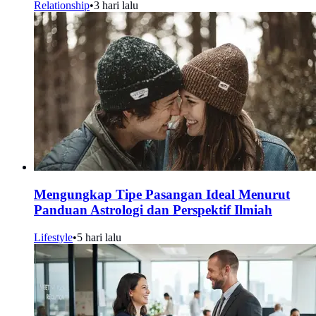
Relationship
•
3 hari lalu
Mengungkap Tipe Pasangan Ideal Menurut
Panduan Astrologi dan Perspektif Ilmiah
Lifestyle
•
5 hari lalu