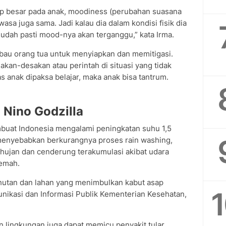
p besar pada anak, moodiness (perubahan suasana
asa juga sama. Jadi kalau dia dalam kondisi fisik dia
sudah pasti mood-nya akan terganggu,” kata Irma.
bau orang tua untuk menyiapkan dan memitigasi.
akan-desakan atau perintah di situasi yang tidak
as anak dipaksa belajar, maka anak bisa tantrum.
 Nino Godzilla
mbuat Indonesia mengalami peningkatan suhu 1,5
i menyebabkan berkurangnya proses rain washing,
 hujan dan cenderung terakumulasi akibat udara
lemah.
 hutan dan lahan yang menimbulkan kabut asap
unikasi dan Informasi Publik Kementerian Kesehatan,
n lingkungan juga dapat memicu penyakit tular