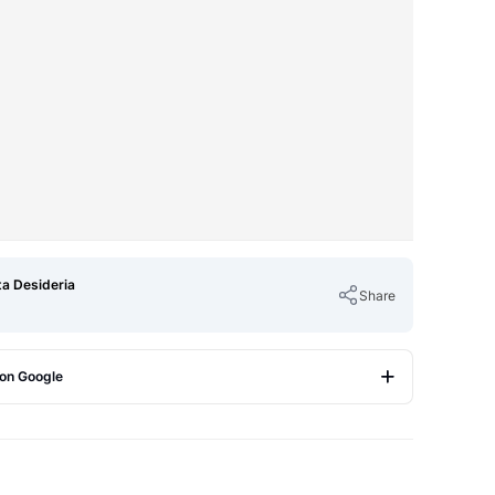
ta Desideria
Share
 on Google
Copy Link