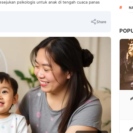
esejukan psikologis untuk anak di tengah cuaca panas
#
N
Share
POP
Copy Link