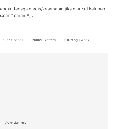
 dengan tenaga medis/kesehatan jika muncul keluhan
san,” saran Aji.
cuaca panas
Panas Ekstrem
Psikologis Anak
Advertisement