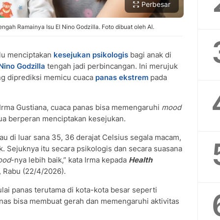
Perbesar
ngah Ramainya Isu El Nino Godzilla. Foto dibuat oleh AI.
lu menciptakan
kesejukan psikologis
bagi anak di
 Nino Godzilla
tengah jadi perbincangan. Ini merujuk
g diprediksi memicu cuaca
panas ekstrem
pada
 Irma Gustiana, cuaca panas bisa memengaruhi
mood
tua berperan menciptakan kesejukan.
lau di luar sana 35, 36 derajat Celsius segala macam,
k. Sejuknya itu secara psikologis dan secara suasana
ood
-nya lebih baik,” kata Irma kepada
Health
, Rabu (22/4/2026).
ai panas terutama di kota-kota besar seperti
anas bisa membuat gerah dan memengaruhi aktivitas