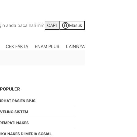
CARI
Masuk
CEK FAKTA
ENAM PLUS
LAINNYA
Saham
Berita Saham, Investas
Indonesia
Crypto
Berita Crypto Hari Ini
TV
 POPULER
Kumpulan Video Berita
URHAT PASIEN BPJS
Liputan Berita Terkini
Foto
EVELING SISTEM
Galeri Photo Menarik B
IREMPATI NAKES
Di Liputan6.com
Regional
IKA NAKES DI MEDIA SOSIAL