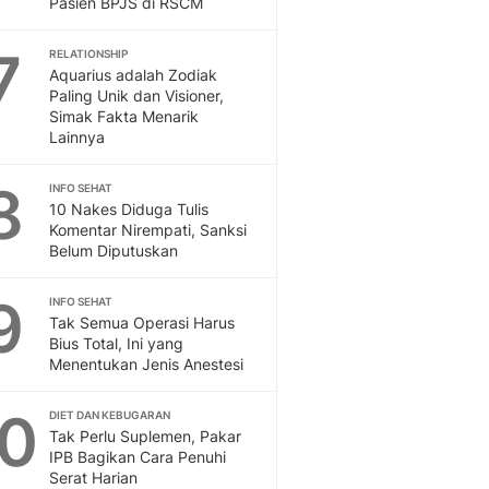
Pasien BPJS di RSCM
Sport
Berita Bola Terkini, Ja
7
Klasemen, Hasil Liga
RELATIONSHIP
Aquarius adalah Zodiak
Paling Unik dan Visioner,
Simak Fakta Menarik
Lainnya
8
INFO SEHAT
10 Nakes Diduga Tulis
Komentar Nirempati, Sanksi
Belum Diputuskan
9
INFO SEHAT
Tak Semua Operasi Harus
Bius Total, Ini yang
Menentukan Jenis Anestesi
10
DIET DAN KEBUGARAN
Tak Perlu Suplemen, Pakar
IPB Bagikan Cara Penuhi
Serat Harian