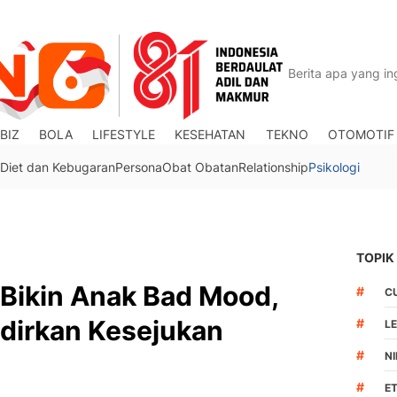
BIZ
BOLA
LIFESTYLE
KESEHATAN
TEKNO
OTOMOTIF
Diet dan Kebugaran
Persona
Obat Obatan
Relationship
Psikologi
TOPIK
 Bikin Anak Bad Mood,
#
C
adirkan Kesejukan
#
L
#
N
#
ET