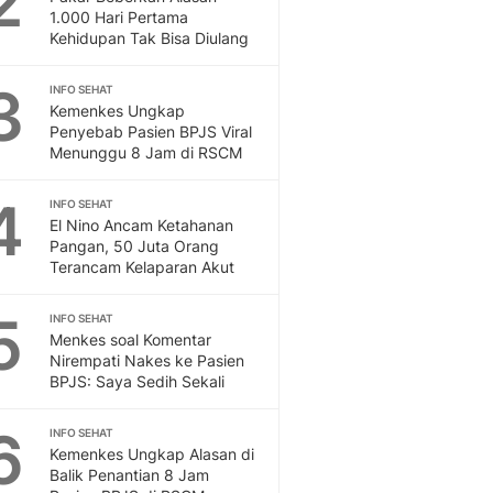
2
Feeds
1.000 Hari Pertama
Kehidupan Tak Bisa Diulang
Feeds Liputan6: Kumpul
Terbaru Harian
3
INFO SEHAT
Otosia
Kemenkes Ungkap
Otosia
Penyebab Pasien BPJS Viral
Spotlight
Menunggu 8 Jam di RSCM
Berita Terkini, Kabar Te
Dan Dunia - Liputan6.
4
INFO SEHAT
English
El Nino Ancam Ketahanan
Exploring Knowledge, T
Pangan, 50 Juta Orang
Terancam Kelaparan Akut
En.Liputan6.com
Disabilitas
5
Disabilitas Berita Terkini
INFO SEHAT
Menkes soal Komentar
Harian, Berita Terbaru,
Nirempati Nakes ke Pasien
Berita
BPJS: Saya Sedih Sekali
Berita Hari Ini Politik,
Health
6
INFO SEHAT
Kabar Berita Terbaru D
Kemenkes Ungkap Alasan di
Diet, Herbal Terbaik
Balik Penantian 8 Jam