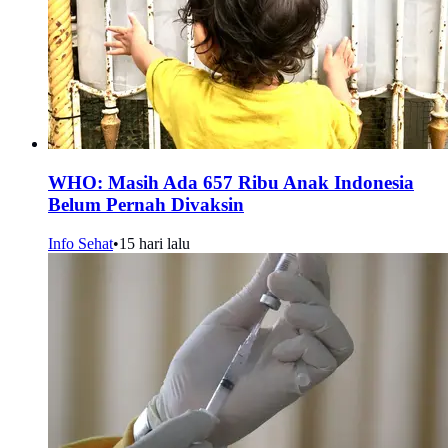
WHO: Masih Ada 657 Ribu Anak Indonesia
Belum Pernah Divaksin
Info Sehat
•
15 hari lalu