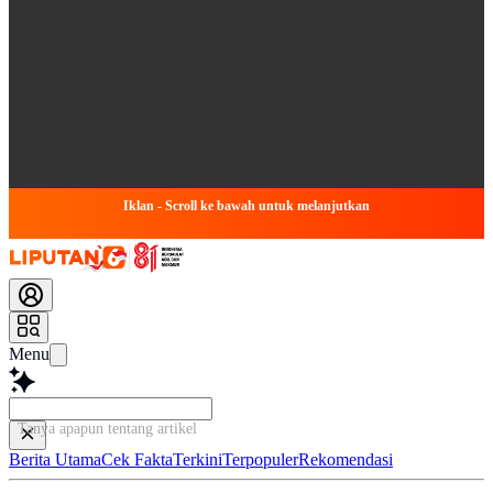
Iklan - Scroll ke bawah untuk melanjutkan
Menu
Tanya apapun tentang artikel ini...
Berita Utama
Cek Fakta
Terkini
Terpopuler
Rekomendasi