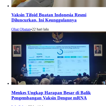
Vaksin Tifoid Buatan Indonesia Resmi
Diluncurkan, Ini Keunggulannya
Obat Obatan
•
22 hari lalu
Menkes Ungkap Harapan Besar di Balik
Pengembangan Vaksin Dengue mRNA