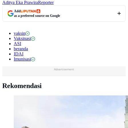
Aditya Eka Prawira
Reporter
Add
as a preferred source on Google
vaksin
Vaksinasi
ASI
beranda
IDAI
Imunisasi
Advertisement
Rekomendasi