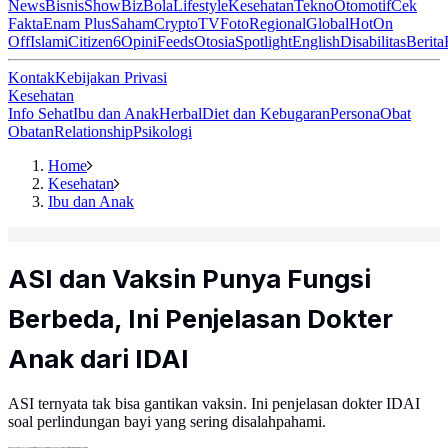
News
Bisnis
ShowBiz
Bola
Lifestyle
Kesehatan
Tekno
Otomotif
Cek
Fakta
Enam Plus
Saham
Crypto
TV
Foto
Regional
Global
Hot
On
Off
Islami
Citizen6
Opini
Feeds
Otosia
Spotlight
English
Disabilitas
Berita
Kontak
Kebijakan Privasi
Kesehatan
Info Sehat
Ibu dan Anak
Herbal
Diet dan Kebugaran
Persona
Obat
Obatan
Relationship
Psikologi
Home
Kesehatan
Ibu dan Anak
ASI dan Vaksin Punya Fungsi
Berbeda, Ini Penjelasan Dokter
Anak dari IDAI
ASI ternyata tak bisa gantikan vaksin. Ini penjelasan dokter IDAI
soal perlindungan bayi yang sering disalahpahami.