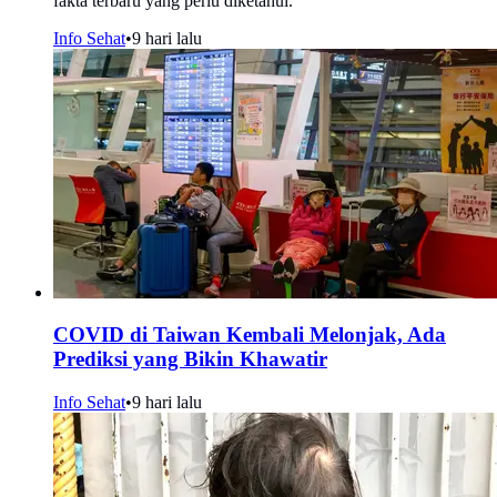
fakta terbaru yang perlu diketahui.
Info Sehat
•
9 hari lalu
COVID di Taiwan Kembali Melonjak, Ada
Prediksi yang Bikin Khawatir
Info Sehat
•
9 hari lalu