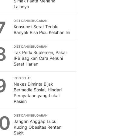
Simak Fakta Menarik
Sport
Lainnya
Berita Bola Terkini, Ja
Klasemen, Hasil Liga
7
DIET DAN KEBUGARAN
Konsumsi Serat Terlalu
Banyak Bisa Picu Keluhan Ini
8
DIET DAN KEBUGARAN
Tak Perlu Suplemen, Pakar
IPB Bagikan Cara Penuhi
Serat Harian
9
INFO SEHAT
Nakes Diminta Bijak
Bermedia Sosial, Hindari
Pernyataan yang Lukai
Pasien
10
DIET DAN KEBUGARAN
Jangan Anggap Lucu,
Kucing Obesitas Rentan
Sakit