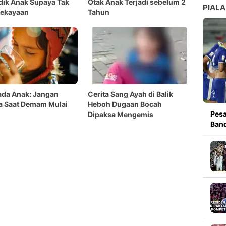
ik Anak Supaya Tak
Otak Anak Terjadi sebelum 2
PIALA
Kekayaan
Tahun
ada Anak: Jangan
Cerita Sang Ayah di Balik
a Saat Demam Mulai
Heboh Dugaan Bocah
Pesa
Dipaksa Mengemis
Band