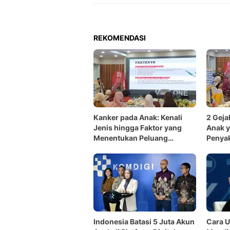
REKOMENDASI
Kanker pada Anak: Kenali
2 Geja
Jenis hingga Faktor yang
Anak y
Menentukan Peluang
Penyak
Sembuh
Indonesia Batasi 5 Juta Akun
Cara U