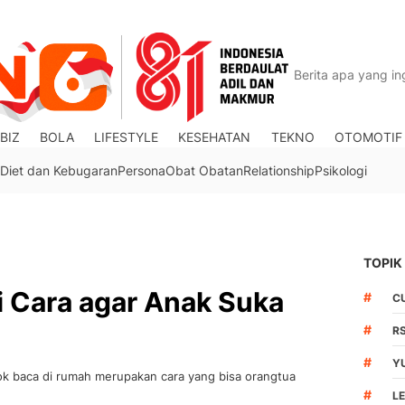
BIZ
BOLA
LIFESTYLE
KESEHATAN
TEKNO
OTOMOTIF
Diet dan Kebugaran
Persona
Obat Obatan
Relationship
Psikologi
TOPIK
i Cara agar Anak Suka
#
C
#
R
#
Y
 baca di rumah merupakan cara yang bisa orangtua
#
L