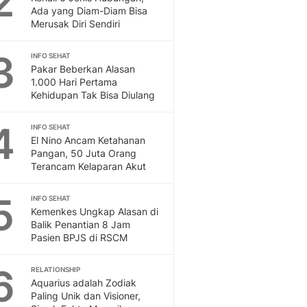
2
Feeds
Ada yang Diam-Diam Bisa
Merusak Diri Sendiri
Feeds Liputan6: Kumpul
Terbaru Harian
3
INFO SEHAT
Otosia
Pakar Beberkan Alasan
Otosia
1.000 Hari Pertama
Spotlight
Kehidupan Tak Bisa Diulang
Berita Terkini, Kabar Te
Dan Dunia - Liputan6.
4
INFO SEHAT
English
El Nino Ancam Ketahanan
Exploring Knowledge, T
Pangan, 50 Juta Orang
Terancam Kelaparan Akut
En.Liputan6.com
Disabilitas
5
Disabilitas Berita Terkini
INFO SEHAT
Kemenkes Ungkap Alasan di
Harian, Berita Terbaru,
Balik Penantian 8 Jam
Berita
Pasien BPJS di RSCM
Berita Hari Ini Politik,
Health
6
RELATIONSHIP
Kabar Berita Terbaru D
Aquarius adalah Zodiak
Diet, Herbal Terbaik
Paling Unik dan Visioner,