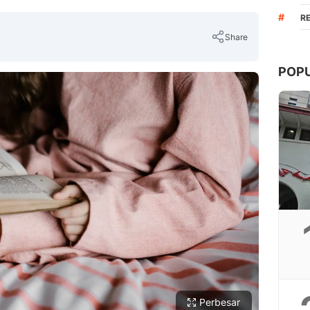
#
R
Share
POP
Copy Link
Perbesar