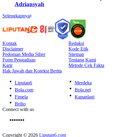
Adriansyah
Selengkapnya
Kontak
Redaksi
Disclaimer
Kode Etik
Pedoman Media Siber
Sitemap
Form Pengaduan
Tentang Kami
Karir
Metode Cek Fakta
Hak Jawab dan Koreksi Berita
Liputan6
Merdeka
Bola.com
Bola.net
Fimela
Kapanlagi
Brilio
Connect with us
Copyright © 2026
Liputan6.com