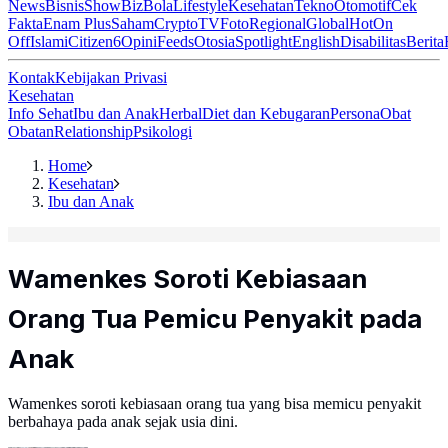
News
Bisnis
ShowBiz
Bola
Lifestyle
Kesehatan
Tekno
Otomotif
Cek
Fakta
Enam Plus
Saham
Crypto
TV
Foto
Regional
Global
Hot
On
Off
Islami
Citizen6
Opini
Feeds
Otosia
Spotlight
English
Disabilitas
Berita
Kontak
Kebijakan Privasi
Kesehatan
Info Sehat
Ibu dan Anak
Herbal
Diet dan Kebugaran
Persona
Obat
Obatan
Relationship
Psikologi
Home
Kesehatan
Ibu dan Anak
Wamenkes Soroti Kebiasaan
Orang Tua Pemicu Penyakit pada
Anak
Wamenkes soroti kebiasaan orang tua yang bisa memicu penyakit
berbahaya pada anak sejak usia dini.