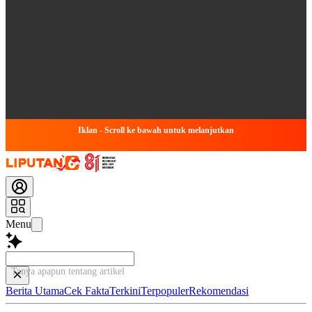
Iklan - Scroll ke bawah untuk melanjutkan
Menu
Tanya apapun tentang artikel ini...
Berita Utama
Cek Fakta
Terkini
Terpopuler
Rekomendasi