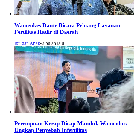
Wamenkes Dante Bicara Peluang Layanan
Fertilitas Hadir di Daerah
Ibu dan Anak
•
2 bulan lalu
Perempuan Kerap Dicap Mandul, Wamenkes
Ungkap Penyebab Infertilitas