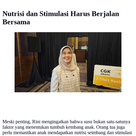
Nutrisi dan Stimulasi Harus Berjalan
Bersama
Dokter Spesialis Anak Konsultan Tumbuh Kembang,
Prof. DR. dr. Rini Sekartini, Sp.A (K), mengingatkan
anak tetap perlu susu hingga remaja. (Foto: Aditya Eka
Prawira/Liputan6.com)
Meski penting, Rini mengingatkan bahwa susu bukan satu-satunya
faktor yang menentukan tumbuh kembang anak. Orang tua juga
perlu memastikan anak mendapatkan nutrisi seimbang dan stimulasi