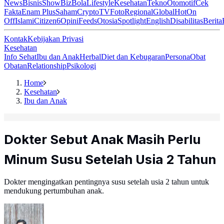
News
Bisnis
ShowBiz
Bola
Lifestyle
Kesehatan
Tekno
Otomotif
Cek
Fakta
Enam Plus
Saham
Crypto
TV
Foto
Regional
Global
Hot
On
Off
Islami
Citizen6
Opini
Feeds
Otosia
Spotlight
English
Disabilitas
Berita
Kontak
Kebijakan Privasi
Kesehatan
Info Sehat
Ibu dan Anak
Herbal
Diet dan Kebugaran
Persona
Obat
Obatan
Relationship
Psikologi
Home
Kesehatan
Ibu dan Anak
Dokter Sebut Anak Masih Perlu
Minum Susu Setelah Usia 2 Tahun
Dokter mengingatkan pentingnya susu setelah usia 2 tahun untuk
mendukung pertumbuhan anak.