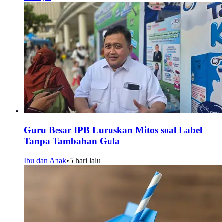
Guru Besar IPB Luruskan Mitos soal Label
Tanpa Tambahan Gula
Ibu dan Anak
•
5 hari lalu