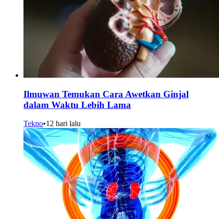
Ilmuwan Temukan Cara Awetkan Ginjal
dalam Waktu Lebih Lama
Tekno
•
12 hari lalu