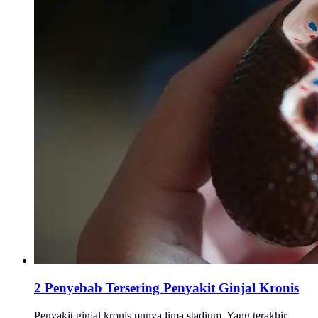
2 Penyebab Tersering Penyakit Ginjal Kronis
Penyakit ginjal kronis punya lima stadium. Yang terakhir