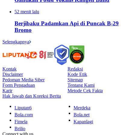
52 menit lalu
Berjibaku Padamkan Api di Puncak B-29
Bromo
Selengkapnya
Kontak
Redaksi
Disclaimer
Kode Etik
Pedoman Media Siber
Sitemap
Form Pengaduan
Tentang Kami
Karir
Metode Cek Fakta
Hak Jawab dan Koreksi Berita
Liputan6
Merdeka
Bola.com
Bola.net
Fimela
Kapanlagi
Brilio
Connect with us