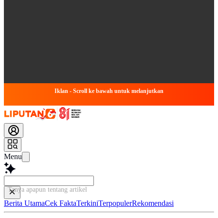
Iklan - Scroll ke bawah untuk melanjutkan
Menu
Tanya apapun tentang artikel ini...
Berita Utama
Cek Fakta
Terkini
Terpopuler
Rekomendasi