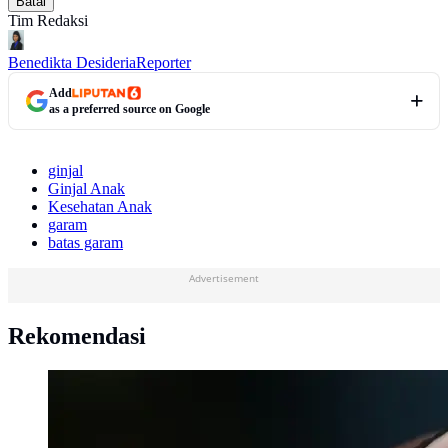
Batal
Tim Redaksi
Benedikta Desideria
Reporter
Add
as a preferred source on Google
ginjal
Ginjal Anak
Kesehatan Anak
garam
batas garam
Advertisement
Rekomendasi