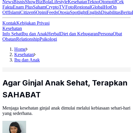
News
Bisnis
ShowBiz
Bola
Lifestyle
Kesehatan
Tekno
Otomotif
Cek
Fakta
Enam Plus
Saham
Crypto
TV
Foto
Regional
Global
Hot
On
Off
Islami
Citizen6
Opini
Feeds
Otosia
Spotlight
English
Disabilitas
Berita
Kontak
Kebijakan Privasi
Kesehatan
Info Sehat
Ibu dan Anak
Herbal
Diet dan Kebugaran
Persona
Obat
Obatan
Relationship
Psikologi
Home
Kesehatan
Ibu dan Anak
Agar Ginjal Anak Sehat, Terapkan
SAHABAT
Menjaga kesehatan ginjal anak dimulai melalui kebiasaan sehari-hari
yang sederhana.