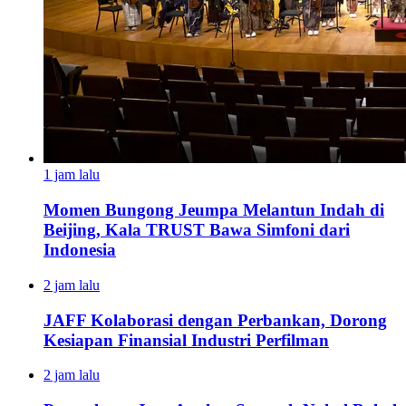
1 jam lalu
Momen Bungong Jeumpa Melantun Indah di
Beijing, Kala TRUST Bawa Simfoni dari
Indonesia
2 jam lalu
JAFF Kolaborasi dengan Perbankan, Dorong
Kesiapan Finansial Industri Perfilman
2 jam lalu