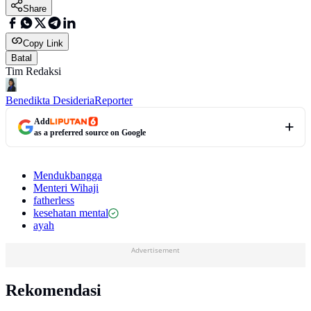
Share
Copy Link
Batal
Tim Redaksi
Benedikta Desideria
Reporter
Add
as a preferred source on Google
Mendukbangga
Menteri Wihaji
fatherless
kesehatan mental
ayah
Advertisement
Rekomendasi