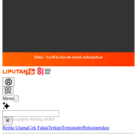
Iklan - Scroll ke bawah untuk melanjutkan
Menu
Tanya apapun tentang artikel ini...
Berita Utama
Cek Fakta
Terkini
Terpopuler
Rekomendasi