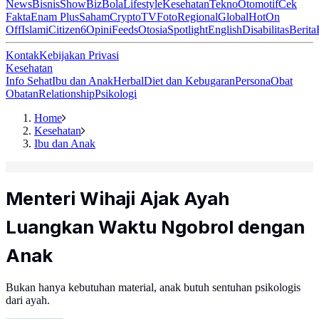
News
Bisnis
ShowBiz
Bola
Lifestyle
Kesehatan
Tekno
Otomotif
Cek
Fakta
Enam Plus
Saham
Crypto
TV
Foto
Regional
Global
Hot
On
Off
Islami
Citizen6
Opini
Feeds
Otosia
Spotlight
English
Disabilitas
Berita
Kontak
Kebijakan Privasi
Kesehatan
Info Sehat
Ibu dan Anak
Herbal
Diet dan Kebugaran
Persona
Obat
Obatan
Relationship
Psikologi
Home
Kesehatan
Ibu dan Anak
Menteri Wihaji Ajak Ayah
Luangkan Waktu Ngobrol dengan
Anak
Bukan hanya kebutuhan material, anak butuh sentuhan psikologis
dari ayah.