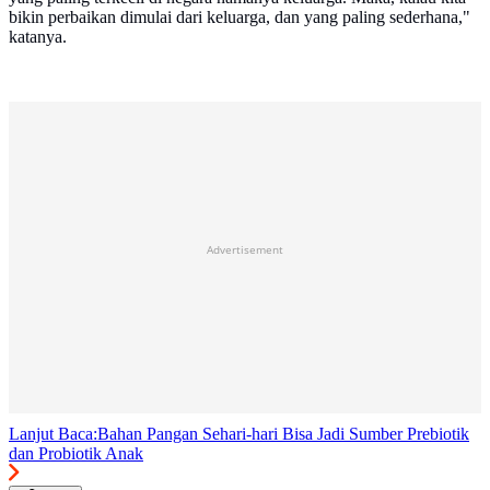
bikin perbaikan dimulai dari keluarga, dan yang paling sederhana,"
katanya.
Advertisement
Lanjut Baca:
Bahan Pangan Sehari-hari Bisa Jadi Sumber Prebiotik
dan Probiotik Anak