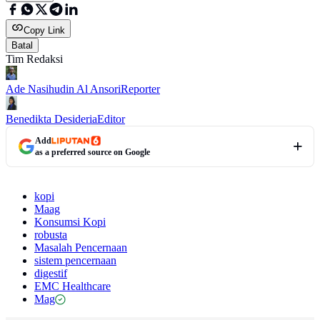
Copy Link
Batal
Tim Redaksi
Ade Nasihudin Al Ansori
Reporter
Benedikta Desideria
Editor
Add
as a preferred source on Google
kopi
Maag
Konsumsi Kopi
robusta
Masalah Pencernaan
sistem pencernaan
digestif
EMC Healthcare
Mag