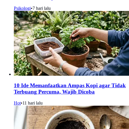
Psikologi
•
7 hari lalu
10 Ide Memanfaatkan Ampas Kopi agar Tidak
Terbuang Percuma, Wajib Dicoba
Hot
•
11 hari lalu