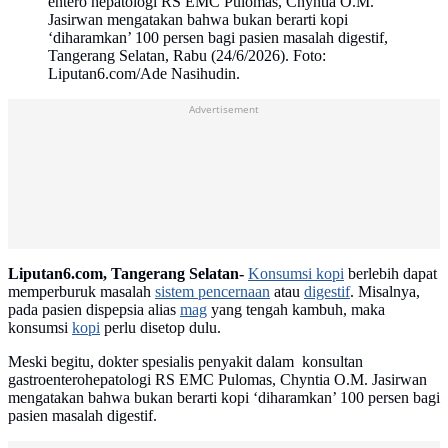
entero hepatologi RS EMC Pulomas, Chyntia O.M.
Jasirwan mengatakan bahwa bukan berarti kopi
‘diharamkan’ 100 persen bagi pasien masalah digestif,
Tangerang Selatan, Rabu (24/6/2026). Foto:
Liputan6.com/Ade Nasihudin.
Advertisement
Liputan6.com, Tangerang Selatan-
Konsumsi kopi
berlebih dapat
memperburuk masalah
sistem pencernaan
atau
digestif
. Misalnya,
pada pasien dispepsia alias
mag
yang tengah kambuh, maka
konsumsi
kopi
perlu disetop dulu.
Meski begitu, dokter spesialis penyakit dalam konsultan
gastroenterohepatologi RS EMC Pulomas, Chyntia O.M. Jasirwan
mengatakan bahwa bukan berarti kopi ‘diharamkan’ 100 persen bagi
pasien masalah digestif.