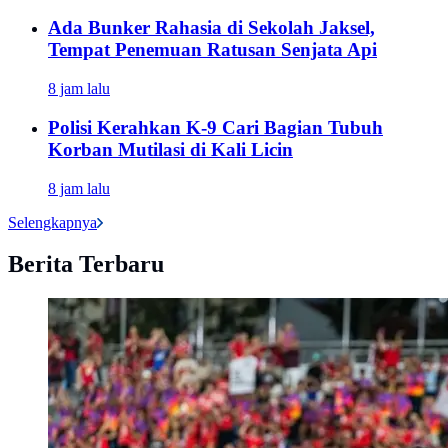
Ada Bunker Rahasia di Sekolah Jaksel,
Tempat Penemuan Ratusan Senjata Api
8 jam lalu
Polisi Kerahkan K-9 Cari Bagian Tubuh
Korban Mutilasi di Kali Licin
8 jam lalu
Selengkapnya
Berita Terbaru