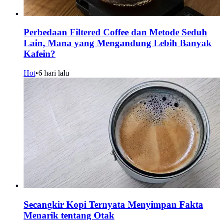
Perbedaan Filtered Coffee dan Metode Seduh
Lain, Mana yang Mengandung Lebih Banyak
Kafein?
Hot
•
6 hari lalu
Secangkir Kopi Ternyata Menyimpan Fakta
Menarik tentang Otak