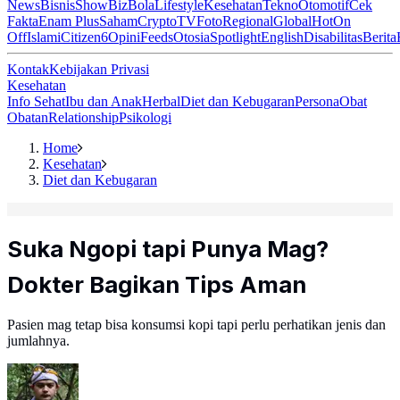
News
Bisnis
ShowBiz
Bola
Lifestyle
Kesehatan
Tekno
Otomotif
Cek
Fakta
Enam Plus
Saham
Crypto
TV
Foto
Regional
Global
Hot
On
Off
Islami
Citizen6
Opini
Feeds
Otosia
Spotlight
English
Disabilitas
Berita
Kontak
Kebijakan Privasi
Kesehatan
Info Sehat
Ibu dan Anak
Herbal
Diet dan Kebugaran
Persona
Obat
Obatan
Relationship
Psikologi
Home
Kesehatan
Diet dan Kebugaran
Suka Ngopi tapi Punya Mag?
Dokter Bagikan Tips Aman
Pasien mag tetap bisa konsumsi kopi tapi perlu perhatikan jenis dan
jumlahnya.