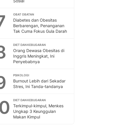
Sosial
Sport
Berita Bola Terkini, Ja
7
Klasemen, Hasil Liga
OBAT OBATAN
Diabetes dan Obesitas
Berbarengan, Penanganan
Tak Cuma Fokus Gula Darah
8
DIET DAN KEBUGARAN
Orang Dewasa Obesitas di
Inggris Meningkat, Ini
Penyebabnya
9
PSIKOLOGI
Burnout Lebih dari Sekadar
Stres, Ini Tanda-tandanya
10
DIET DAN KEBUGARAN
Terkimpul-kimpul, Menkes
Ungkap 3 Keunggulan
Makan Kimpul