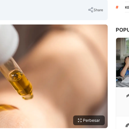
#
K
Share
POP
Copy Link
Perbesar