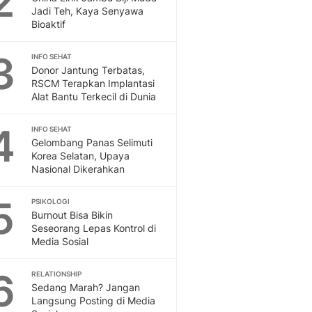
2
Feeds
Jadi Teh, Kaya Senyawa
Bioaktif
Feeds Liputan6: Kumpul
Terbaru Harian
3
INFO SEHAT
Otosia
Donor Jantung Terbatas,
Otosia
RSCM Terapkan Implantasi
Spotlight
Alat Bantu Terkecil di Dunia
Berita Terkini, Kabar Te
Dan Dunia - Liputan6.
4
INFO SEHAT
English
Gelombang Panas Selimuti
Exploring Knowledge, T
Korea Selatan, Upaya
Nasional Dikerahkan
En.Liputan6.com
Disabilitas
5
Disabilitas Berita Terkini
PSIKOLOGI
Burnout Bisa Bikin
Harian, Berita Terbaru,
Seseorang Lepas Kontrol di
Berita
Media Sosial
Berita Hari Ini Politik,
Health
6
RELATIONSHIP
Kabar Berita Terbaru D
Sedang Marah? Jangan
Diet, Herbal Terbaik
Langsung Posting di Media