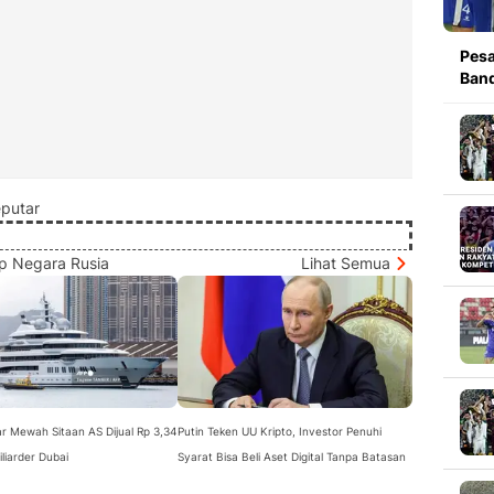
Pesa
Band
putar
ap Negara Rusia
Lihat Semua
ar Mewah Sitaan AS Dijual Rp 3,34
Putin Teken UU Kripto, Investor Penuhi
Miliarder Dubai
Syarat Bisa Beli Aset Digital Tanpa Batasan