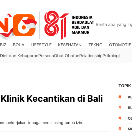
BIZ
BOLA
LIFESTYLE
KESEHATAN
TEKNO
OTOMOTIF
Diet dan Kebugaran
Persona
Obat Obatan
Relationship
Psikologi
TOPIK
Klinik Kecantikan di Bali
#
K
#
B
#
O
 mempekerjakan tenaga medis asing tanpa izin.
#
M