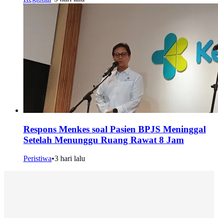
Respons Menkes soal Pasien BPJS Meninggal
Setelah Menunggu Ruang Rawat 8 Jam
Peristiwa
•
3 hari lalu