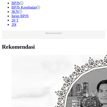
BPJS
BPJS Kesehatan
JKN
Iuran BPJS
20 T
20t
Advertisement
Rekomendasi