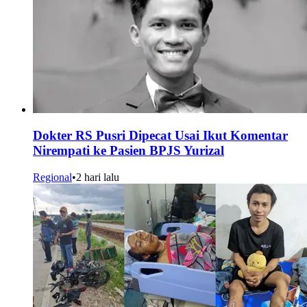
Dokter RS Pusri Dipecat Usai Ikut Komentar
Nirempati ke Pasien BPJS Yurizal
Regional
•
2 hari lalu