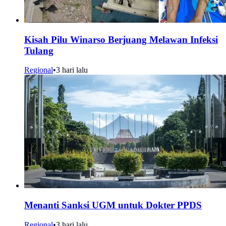
Kisah Pilu Winarso Berjuang Melawan Infeksi
Tulang
Regional
•
3 hari lalu
Menanti Sanksi UGM untuk Dokter PPDS
Regional
•
3 hari lalu