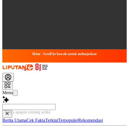
Iklan - Scroll ke bawah untuk melanjutkan
Menu
Tanya apapun tentang artikel ini...
Berita Utama
Cek Fakta
Terkini
Terpopuler
Rekomendasi