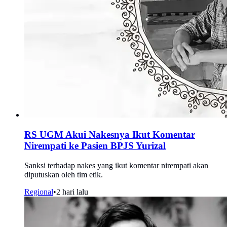
RS UGM Akui Nakesnya Ikut Komentar
Nirempati ke Pasien BPJS Yurizal
Sanksi terhadap nakes yang ikut komentar nirempati akan
diputuskan oleh tim etik.
Regional
•
2 hari lalu