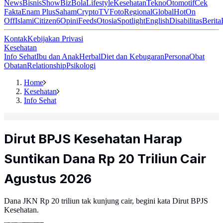
News
Bisnis
ShowBiz
Bola
Lifestyle
Kesehatan
Tekno
Otomotif
Cek
Fakta
Enam Plus
Saham
Crypto
TV
Foto
Regional
Global
Hot
On
Off
Islami
Citizen6
Opini
Feeds
Otosia
Spotlight
English
Disabilitas
Berita
Kontak
Kebijakan Privasi
Kesehatan
Info Sehat
Ibu dan Anak
Herbal
Diet dan Kebugaran
Persona
Obat
Obatan
Relationship
Psikologi
Home
Kesehatan
Info Sehat
Dirut BPJS Kesehatan Harap
Suntikan Dana Rp 20 Triliun Cair
Agustus 2026
Dana JKN Rp 20 triliun tak kunjung cair, begini kata Dirut BPJS
Kesehatan.