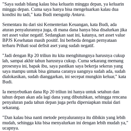
"Saya sudah bilang kalau bisa keluarin minggu depan, ya keluarin
minggu depan. Cuma saya hanya bisa mengeluarkan kalau dua
kondisi itu tadi," kata Budi mengutip
Antara
.
Sementara itu dari sisi Kementerian Keuangan, kata Budi, ada
aturan penyalurannya juga, di mana dana hanya bisa disalurkan jika
net asset value negatif. Sedangkan saat ini, katanya, net asset value
BPJS Kesehatan masih positif. Ini berbeda dengan pernyataan
terbaru Prihati soal defisit aset yang sudah negatif.
"Jadi dengan Rp 20 triliun itu kita menghitungnya harusnya cukup
lah, sampai akhir tahun harusnya cukup. Cuma sekarang memang
prosesnya ini, bapak ibu, saya pastikan saya bekerja sekeras yang
saya mampu untuk bisa gimana caranya uangnya sudah ada, sudah
dialokasikan, sudah dianggarkan, ini secepat mungkin keluar," kata
Budi.
Ia menyebutkan dana Rp 20 triliun ini hanya untuk setahun dan
tahun depan akan ada lagi dana yang dibutuhkan, sehingga rencana
penyaluran pada tahun depan juga perlu dipersiapkan mulai dari
sekarang.
"Dan kalau bisa nanti metode penyalurannya itu dibikin yang lebih
mudah, sehingga kita bisa menyalurkan ini dengan lebih mudah ya,"
ucapnya.