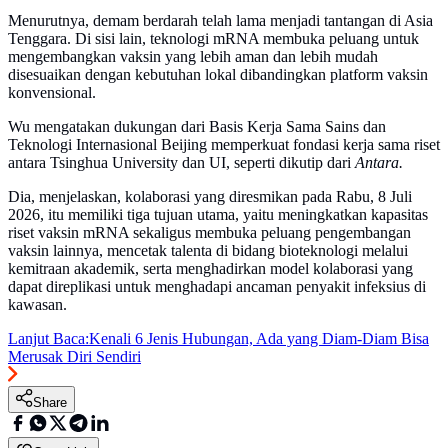
Menurutnya, demam berdarah telah lama menjadi tantangan di Asia
Tenggara. Di sisi lain, teknologi mRNA membuka peluang untuk
mengembangkan vaksin yang lebih aman dan lebih mudah
disesuaikan dengan kebutuhan lokal dibandingkan platform vaksin
konvensional.
Wu mengatakan dukungan dari Basis Kerja Sama Sains dan
Teknologi Internasional Beijing memperkuat fondasi kerja sama riset
antara Tsinghua University dan UI, seperti dikutip dari
Antara.
Dia, menjelaskan, kolaborasi yang diresmikan pada Rabu, 8 Juli
2026, itu memiliki tiga tujuan utama, yaitu meningkatkan kapasitas
riset vaksin mRNA sekaligus membuka peluang pengembangan
vaksin lainnya, mencetak talenta di bidang bioteknologi melalui
kemitraan akademik, serta menghadirkan model kolaborasi yang
dapat direplikasi untuk menghadapi ancaman penyakit infeksius di
kawasan.
Lanjut Baca:
Kenali 6 Jenis Hubungan, Ada yang Diam-Diam Bisa
Merusak Diri Sendiri
Share