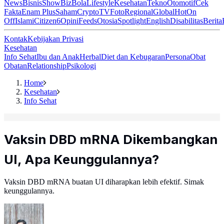
News
Bisnis
ShowBiz
Bola
Lifestyle
Kesehatan
Tekno
Otomotif
Cek
Fakta
Enam Plus
Saham
Crypto
TV
Foto
Regional
Global
Hot
On
Off
Islami
Citizen6
Opini
Feeds
Otosia
Spotlight
English
Disabilitas
Berita
Kontak
Kebijakan Privasi
Kesehatan
Info Sehat
Ibu dan Anak
Herbal
Diet dan Kebugaran
Persona
Obat
Obatan
Relationship
Psikologi
Home
Kesehatan
Info Sehat
Vaksin DBD mRNA Dikembangkan
UI, Apa Keunggulannya?
Vaksin DBD mRNA buatan UI diharapkan lebih efektif. Simak
keunggulannya.