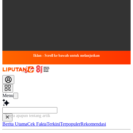
Iklan - Scroll ke bawah untuk melanjutkan
Menu
Tanya apapun tentang artikel ini...
Berita Utama
Cek Fakta
Terkini
Terpopuler
Rekomendasi