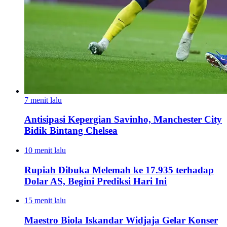
7 menit lalu
Antisipasi Kepergian Savinho, Manchester City
Bidik Bintang Chelsea
10 menit lalu
Rupiah Dibuka Melemah ke 17.935 terhadap
Dolar AS, Begini Prediksi Hari Ini
15 menit lalu
Maestro Biola Iskandar Widjaja Gelar Konser