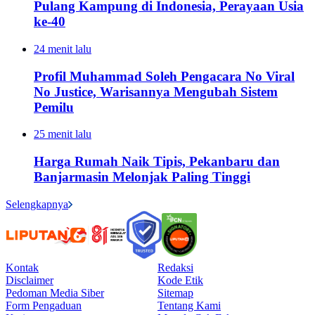
Pulang Kampung di Indonesia, Perayaan Usia
ke-40
24 menit lalu
Profil Muhammad Soleh Pengacara No Viral
No Justice, Warisannya Mengubah Sistem
Pemilu
25 menit lalu
Harga Rumah Naik Tipis, Pekanbaru dan
Banjarmasin Melonjak Paling Tinggi
Selengkapnya
Kontak
Redaksi
Disclaimer
Kode Etik
Pedoman Media Siber
Sitemap
Form Pengaduan
Tentang Kami