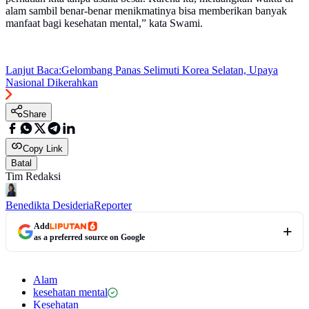
alam sambil benar-benar menikmatinya bisa memberikan banyak
manfaat bagi kesehatan mental,” kata Swami.
Lanjut Baca:
Gelombang Panas Selimuti Korea Selatan, Upaya
Nasional Dikerahkan
Share
Copy Link
Batal
Tim Redaksi
Benedikta Desideria
Reporter
Add
as a preferred source on Google
Alam
kesehatan mental
Kesehatan