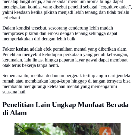
menatap langit senja, atau sekadar mencium aroma bunga dapat
menciptakan kondisi yang disebut peneliti sebagai “cognitive quiet”,
yakni keadaan ketika pikiran menjadi lebih tenang dan tidak terlalu
terbebani.
Dalam kondisi tersebut, seseorang cenderung lebih mudah
memproses pikiran dan emosi dengan tenang sehingga dapat
memperlakukan diri dengan lebih baik.
Faktor
kedua
adalah efek pemulihan mental yang diberikan alam.
Penelitian menyebut kehidupan perkotaan yang penuh kebisingan,
keramaian, lalu lintas, hingga paparan layar gawai dapat membuat
otak terus bekerja tanpa henti.
Sementara itu, melihat dedaunan bergerak tertiup angin dari jendela
rumah atau membiarkan kupu-kupu hinggap di tangan ternyata bisa
membantu mengurangi kelelahan mental yang memengaruhi
suasana hati.
Penelitian Lain Ungkap Manfaat Berada
di Alam
Ilustrasi Bermain di Hutan. Foto: (Ade Nasihudin/
Liputan6.com).