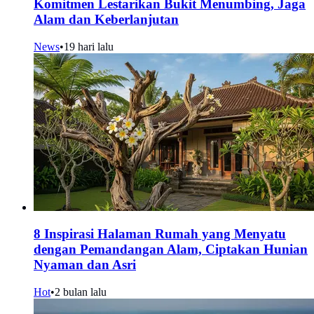
Komitmen Lestarikan Bukit Menumbing, Jaga
Alam dan Keberlanjutan
News
•
19 hari lalu
8 Inspirasi Halaman Rumah yang Menyatu
dengan Pemandangan Alam, Ciptakan Hunian
Nyaman dan Asri
Hot
•
2 bulan lalu