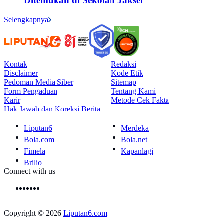
Ditemukan di Sekolah Jaksel
Selengkapnya
Kontak
Redaksi
Disclaimer
Kode Etik
Pedoman Media Siber
Sitemap
Form Pengaduan
Tentang Kami
Karir
Metode Cek Fakta
Hak Jawab dan Koreksi Berita
Liputan6
Merdeka
Bola.com
Bola.net
Fimela
Kapanlagi
Brilio
Connect with us
Copyright © 2026
Liputan6.com