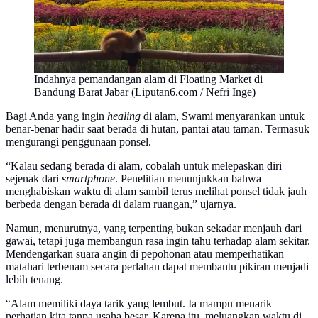
Indahnya pemandangan alam di Floating Market di
Bandung Barat Jabar (Liputan6.com / Nefri Inge)
Bagi Anda yang ingin
healing
di alam, Swami menyarankan untuk
benar-benar hadir saat berada di hutan, pantai atau taman. Termasuk
mengurangi penggunaan ponsel.
“Kalau sedang berada di alam, cobalah untuk melepaskan diri
sejenak dari
smartphone
. Penelitian menunjukkan bahwa
menghabiskan waktu di alam sambil terus melihat ponsel tidak jauh
berbeda dengan berada di dalam ruangan,” ujarnya.
Namun, menurutnya, yang terpenting bukan sekadar menjauh dari
gawai, tetapi juga membangun rasa ingin tahu terhadap alam sekitar.
Mendengarkan suara angin di pepohonan atau memperhatikan
matahari terbenam secara perlahan dapat membantu pikiran menjadi
lebih tenang.
“Alam memiliki daya tarik yang lembut. Ia mampu menarik
perhatian kita tanpa usaha besar. Karena itu, meluangkan waktu di