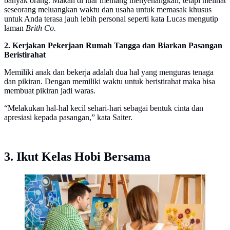
banyak orang. Makan di luar memang menyenangkan, tetapi melihat
seseorang meluangkan waktu dan usaha untuk memasak khusus
untuk Anda terasa jauh lebih personal seperti kata Lucas mengutip
laman
Brith Co.
2. Kerjakan Pekerjaan Rumah Tangga dan Biarkan Pasangan
Beristirahat
Memiliki anak dan bekerja adalah dua hal yang menguras tenaga
dan pikiran. Dengan memiliki waktu untuk beristirahat maka bisa
membuat pikiran jadi waras.
“Melakukan hal-hal kecil sehari-hari sebagai bentuk cinta dan
apresiasi kepada pasangan,” kata Saiter.
3. Ikut Kelas Hobi Bersama
Menghargai momen kencan bersama pasangan (Foto:
Freepik.com)