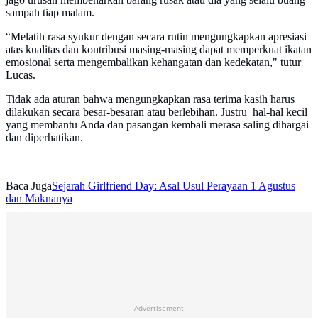
sampah tiap malam.
“Melatih rasa syukur dengan secara rutin mengungkapkan apresiasi
atas kualitas dan kontribusi masing-masing dapat memperkuat ikatan
emosional serta mengembalikan kehangatan dan kedekatan," tutur
Lucas.
Tidak ada aturan bahwa mengungkapkan rasa terima kasih harus
dilakukan secara besar-besaran atau berlebihan. Justru hal-hal kecil
yang membantu Anda dan pasangan kembali merasa saling dihargai
dan diperhatikan.
Baca Juga
Sejarah Girlfriend Day: Asal Usul Perayaan 1 Agustus
dan Maknanya
Advertisement