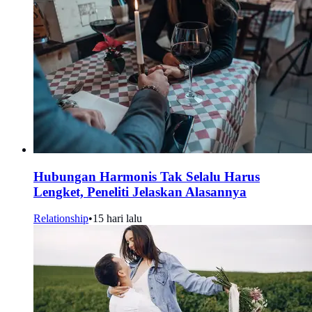
Hubungan Harmonis Tak Selalu Harus
Lengket, Peneliti Jelaskan Alasannya
Relationship
•
15 hari lalu