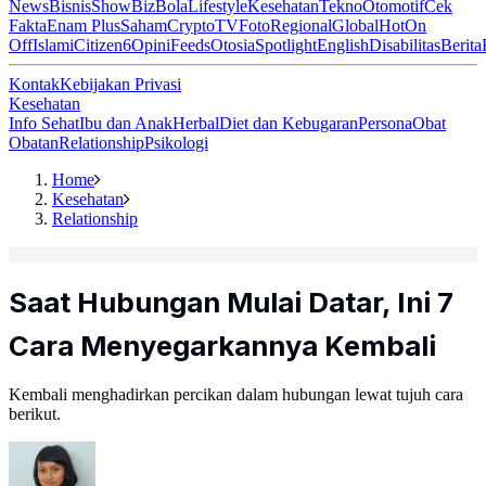
News
Bisnis
ShowBiz
Bola
Lifestyle
Kesehatan
Tekno
Otomotif
Cek
Fakta
Enam Plus
Saham
Crypto
TV
Foto
Regional
Global
Hot
On
Off
Islami
Citizen6
Opini
Feeds
Otosia
Spotlight
English
Disabilitas
Berita
Kontak
Kebijakan Privasi
Kesehatan
Info Sehat
Ibu dan Anak
Herbal
Diet dan Kebugaran
Persona
Obat
Obatan
Relationship
Psikologi
Home
Kesehatan
Relationship
Saat Hubungan Mulai Datar, Ini 7
Cara Menyegarkannya Kembali
Kembali menghadirkan percikan dalam hubungan lewat tujuh cara
berikut.