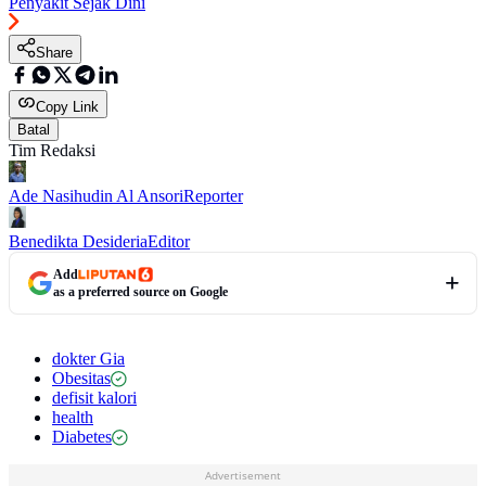
Penyakit Sejak Dini
Share
Copy Link
Batal
Tim Redaksi
Ade Nasihudin Al Ansori
Reporter
Benedikta Desideria
Editor
Add
as a preferred source on Google
dokter Gia
Obesitas
defisit kalori
health
Diabetes
Advertisement