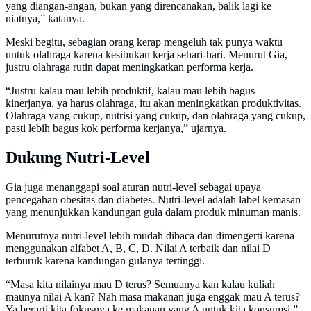
yang diangan-angan, bukan yang direncanakan, balik lagi ke
niatnya,” katanya.
Meski begitu, sebagian orang kerap mengeluh tak punya waktu
untuk olahraga karena kesibukan kerja sehari-hari. Menurut Gia,
justru olahraga rutin dapat meningkatkan performa kerja.
“Justru kalau mau lebih produktif, kalau mau lebih bagus
kinerjanya, ya harus olahraga, itu akan meningkatkan produktivitas.
Olahraga yang cukup, nutrisi yang cukup, dan olahraga yang cukup,
pasti lebih bagus kok performa kerjanya,” ujarnya.
Dukung Nutri-Level
Gia juga menanggapi soal aturan nutri-level sebagai upaya
pencegahan obesitas dan diabetes. Nutri-level adalah label kemasan
yang menunjukkan kandungan gula dalam produk minuman manis.
Menurutnya nutri-level lebih mudah dibaca dan dimengerti karena
menggunakan alfabet A, B, C, D. Nilai A terbaik dan nilai D
terburuk karena kandungan gulanya tertinggi.
“Masa kita nilainya mau D terus? Semuanya kan kalau kuliah
maunya nilai A kan? Nah masa makanan juga enggak mau A terus?
Ya berarti kita fokusnya ke makanan yang A untuk kita konsumsi,”