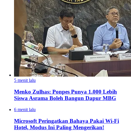
5 menit lalu
Menko Zulhas: Ponpes Punya 1.000 Lebih
Siswa Asrama Boleh Bangun Dapur MBG
6 menit lalu
Microsoft Peringatkan Bahaya Pakai Wi-Fi
Hotel, Modus Ini Paling Mengerikan!