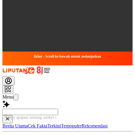
Iklan - Scroll ke bawah untuk melanjutkan
Menu
Tanya apapun tentang artikel ini...
Berita Utama
Cek Fakta
Terkini
Terpopuler
Rekomendasi