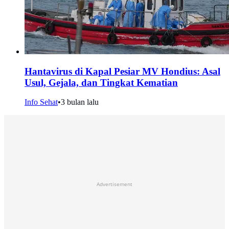
Hantavirus di Kapal Pesiar MV Hondius: Asal
Usul, Gejala, dan Tingkat Kematian
Info Sehat
•
3 bulan lalu
Advertisement