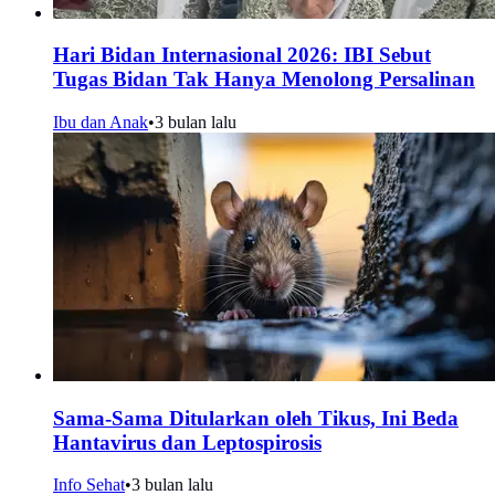
Hari Bidan Internasional 2026: IBI Sebut
Tugas Bidan Tak Hanya Menolong Persalinan
Ibu dan Anak
•
3 bulan lalu
Sama-Sama Ditularkan oleh Tikus, Ini Beda
Hantavirus dan Leptospirosis
Info Sehat
•
3 bulan lalu