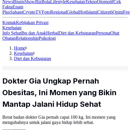
News
Bisnis
ShowBiz
Bola
Lifestyle
Kesehatan
Tekno
Otomotif
Cek
Fakta
Enam
Plus
Saham
Crypto
TV
Foto
Regional
Global
Hot
Islami
Citizen6
Opini
Fee
Kontak
Kebijakan Privasi
Kesehatan
Info Sehat
Ibu dan Anak
Herbal
Diet dan Kebugaran
Persona
Obat
Obatan
Relationship
Psikologi
Home
Kesehatan
Diet dan Kebugaran
Dokter Gia Ungkap Pernah
Obesitas, Ini Momen yang Bikin
Mantap Jalani Hidup Sehat
Berat badan dokter Gia pernah capai 100 kg. Ini momen yang
mengubahnya untuk jalani gaya hidup lebih sehat.