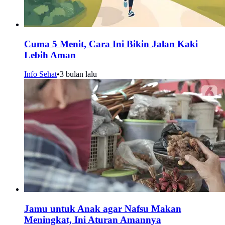
Cuma 5 Menit, Cara Ini Bikin Jalan Kaki
Lebih Aman
Info Sehat
•
3 bulan lalu
Jamu untuk Anak agar Nafsu Makan
Meningkat, Ini Aturan Amannya