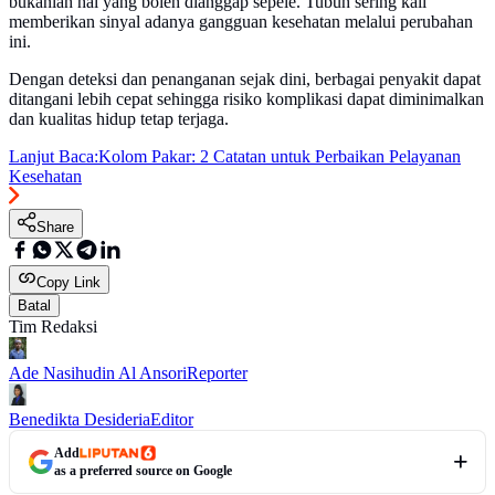
bukanlah hal yang boleh dianggap sepele. Tubuh sering kali
memberikan sinyal adanya gangguan kesehatan melalui perubahan
ini.
Dengan deteksi dan penanganan sejak dini, berbagai penyakit dapat
ditangani lebih cepat sehingga risiko komplikasi dapat diminimalkan
dan kualitas hidup tetap terjaga.
Lanjut Baca:
Kolom Pakar: 2 Catatan untuk Perbaikan Pelayanan
Kesehatan
Share
Copy Link
Batal
Tim Redaksi
Ade Nasihudin Al Ansori
Reporter
Benedikta Desideria
Editor
Add
as a preferred source on Google