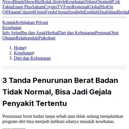
News
Bisnis
ShowBiz
Bola
Lifestyle
Kesehatan
Tekno
Otomotif
Cek
Fakta
Enam Plus
Saham
Crypto
TV
Foto
Regional
Global
Hot
On
Off
Islami
Citizen6
Opini
Feeds
Otosia
Spotlight
English
Disabilitas
Berita
Kontak
Kebijakan Privasi
Kesehatan
Info Sehat
Ibu dan Anak
Herbal
Diet dan Kebugaran
Persona
Obat
Obatan
Relationship
Psikologi
Home
Kesehatan
Diet dan Kebugaran
3 Tanda Penurunan Berat Badan
Tidak Normal, Bisa Jadi Gejala
Penyakit Tertentu
Penurunan berat badan tanpa sebab atau tidak sedang menjalankan
program diet bisa menjadi indikasi adanya masalah kesehatan.