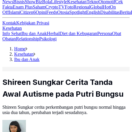
News
Bisnis
ShowBiz
Bola
Lifestyle
Kesehatan
Tekno
Otomotif
Cek
Fakta
Enam Plus
Saham
Crypto
TV
Foto
Regional
Global
Hot
On
Off
Islami
Citizen6
Opini
Feeds
Otosia
Spotlight
English
Disabilitas
Berita
Kontak
Kebijakan Privasi
Kesehatan
Info Sehat
Ibu dan Anak
Herbal
Diet dan Kebugaran
Persona
Obat
Obatan
Relationship
Psikologi
Home
Kesehatan
Ibu dan Anak
Shireen Sungkar Cerita Tanda
Awal Autisme pada Putri Bungsu
Shireen Sungkar cerita perkembangan putri bungsu normal hingga
usia dua tahun, perubahan terjadi sesudahnya.