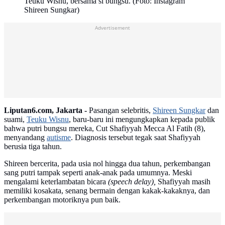
Teuku Wisnu, bersama si bungsu. (Foto: Instagram
Shireen Sungkar)
Advertisement
Liputan6.com, Jakarta -
Pasangan selebritis,
Shireen Sungkar
dan
suami,
Teuku Wisnu
, baru-baru ini mengungkapkan kepada publik
bahwa putri bungsu mereka, Cut Shafiyyah Mecca Al Fatih (8),
menyandang
autisme
. Diagnosis tersebut tegak saat Shafiyyah
berusia tiga tahun.
Shireen bercerita, pada usia nol hingga dua tahun, perkembangan
sang putri tampak seperti anak-anak pada umumnya. Meski
mengalami keterlambatan bicara
(speech delay),
Shafiyyah masih
memiliki kosakata, senang bermain dengan kakak-kakaknya, dan
perkembangan motoriknya pun baik.