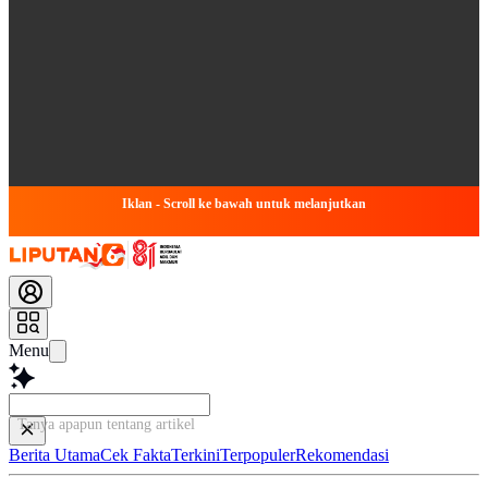
Iklan - Scroll ke bawah untuk melanjutkan
Menu
Tanya apapun tentang artikel ini...
Berita Utama
Cek Fakta
Terkini
Terpopuler
Rekomendasi