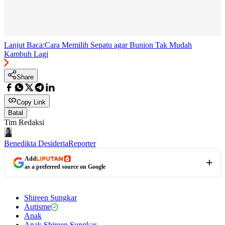
Lanjut Baca:
Cara Memilih Sepatu agar Bunion Tak Mudah
Kambuh Lagi
Share
Copy Link
Batal
Tim Redaksi
Benedikta Desideria
Reporter
Add
as a preferred source on Google
Shireen Sungkar
Autisme
Anak
Anak Shireen Sungkar