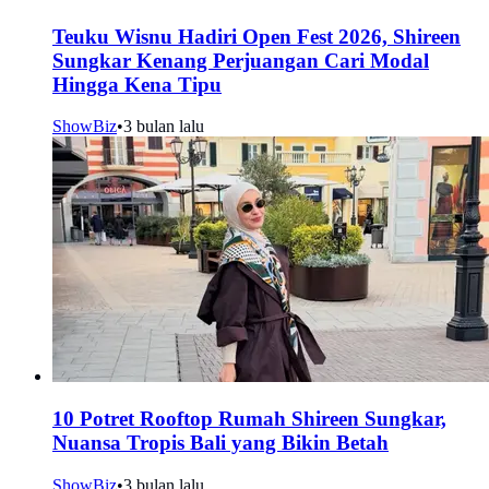
Teuku Wisnu Hadiri Open Fest 2026, Shireen
Sungkar Kenang Perjuangan Cari Modal
Hingga Kena Tipu
ShowBiz
•
3 bulan lalu
10 Potret Rooftop Rumah Shireen Sungkar,
Nuansa Tropis Bali yang Bikin Betah
ShowBiz
•
3 bulan lalu