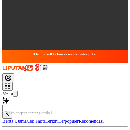
Iklan - Scroll ke bawah untuk melanjutkan
Menu
Tanya apapun tentang artikel ini...
Berita Utama
Cek Fakta
Terkini
Terpopuler
Rekomendasi