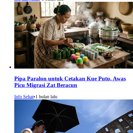
Pipa Paralon untuk Cetakan Kue Putu, Awas
Picu Migrasi Zat Beracun
Info Sehat
•
1 bulan lalu