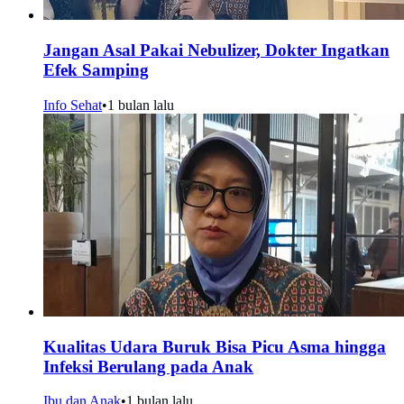
Jangan Asal Pakai Nebulizer, Dokter Ingatkan
Efek Samping
Info Sehat
•
1 bulan lalu
Kualitas Udara Buruk Bisa Picu Asma hingga
Infeksi Berulang pada Anak
Ibu dan Anak
•
1 bulan lalu