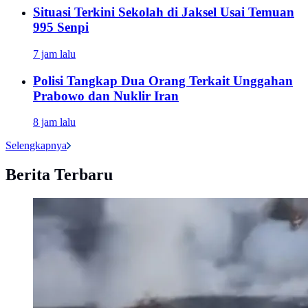
Situasi Terkini Sekolah di Jaksel Usai Temuan
995 Senpi
7 jam lalu
Polisi Tangkap Dua Orang Terkait Unggahan
Prabowo dan Nuklir Iran
8 jam lalu
Selengkapnya
Berita Terbaru