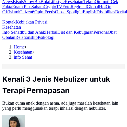
News
Bisnis
ShowBiz
Bola
Lifestyle
Kesehatan
Tekno
Otomotif
Cek
Fakta
Enam Plus
Saham
Crypto
TV
Foto
Regional
Global
Hot
On
Off
Islami
Citizen6
Opini
Feeds
Otosia
Spotlight
English
Disabilitas
Berita
Kontak
Kebijakan Privasi
Kesehatan
Info Sehat
Ibu dan Anak
Herbal
Diet dan Kebugaran
Persona
Obat
Obatan
Relationship
Psikologi
Home
Kesehatan
Info Sehat
Kenali 3 Jenis Nebulizer untuk
Terapi Pernapasan
Bukan cuma anak dengan asma, ada juga masalah kesehatan lain
yang perlu menggunakan terapi inhalasi dengan nebulizer.