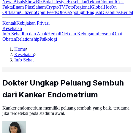
News
Bisnis
ShowBiz
Bola
Lifestyle
Kesehatan
Tekno
Otomotif
Cek
Fakta
Enam Plus
Saham
Crypto
TV
Foto
Regional
Global
Hot
On
Off
Islami
Citizen6
Opini
Feeds
Otosia
Spotlight
English
Disabilitas
Berita
Kontak
Kebijakan Privasi
Kesehatan
Info Sehat
Ibu dan Anak
Herbal
Diet dan Kebugaran
Persona
Obat
Obatan
Relationship
Psikologi
Home
Kesehatan
Info Sehat
Dokter Ungkap Peluang Sembuh
dari Kanker Endometrium
Kanker endometrium memiliki peluang sembuh yang baik, terutama
jika terdeteksi pada stadium awal.