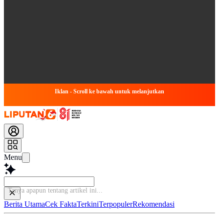
Iklan - Scroll ke bawah untuk melanjutkan
Menu
Tanya apapun te
Berita Utama
Cek Fakta
Terkini
Terpopuler
Rekomendasi