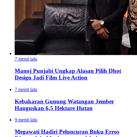
7 menit lalu
Manoj Punjabi Ungkap Alasan Pilih Dhot
Design Jadi Film Live Action
7 menit lalu
Kebakaran Gunung Watangan Jember
Hanguskan 6,5 Hektare Hutan
9 menit lalu
Megawati Hadiri Peluncuran Buku Erros