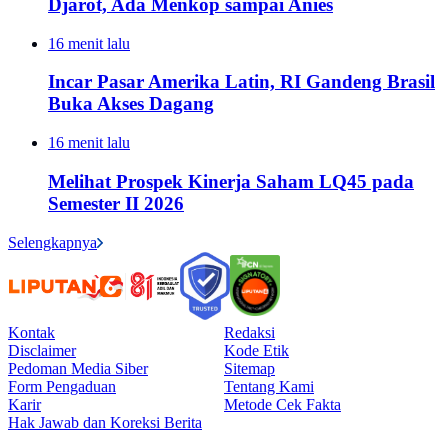
Djarot, Ada Menkop sampai Anies
16 menit lalu
Incar Pasar Amerika Latin, RI Gandeng Brasil
Buka Akses Dagang
16 menit lalu
Melihat Prospek Kinerja Saham LQ45 pada
Semester II 2026
Selengkapnya
Kontak
Redaksi
Disclaimer
Kode Etik
Pedoman Media Siber
Sitemap
Form Pengaduan
Tentang Kami
Karir
Metode Cek Fakta
Hak Jawab dan Koreksi Berita