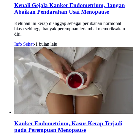
Kenali Gejala Kanker Endometrium, Jangan
Abaikan Pendarahan Usai Menopause
Keluhan ini kerap dianggap sebagai perubahan hormonal
biasa sehingga banyak perempuan terlambat memeriksakan
diri.
Info Sehat
•
1 bulan lalu
Kanker Endometrium, Kasus Kerap Terjadi
pada Perempuan Menopause