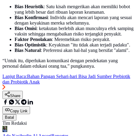
Bias Heuristik
: Satu kisah mengerikan akan memiliki bobot
yang lebih besar dari ribuan laporan keamanan.
Bias Konfirmasi
: Individu akan mencari laporan yang sesuai
dengan keyakinan mereka sebelumnya.
Bias Omisi
: ketakutan berlebih akan munculnya efek samping
vaksin sehingga mengabaikan risiko terjangkit penyakit.
Faktor Penolakan
: Meremehkan risiko penyakit.
Bias Optimistik
: Keyakinan "itu tidak akan terjadi padaku".
Bias Natural
: Preferensi akan hal-hal yang bersifat "alami".
“Untuk itu, diperlukan komunikasi dengan pendekatan yang
personal dalam edukasi orang tua,” pungkasnya.
Lanjut Baca:
Bahan Pangan Sehari-hari Bisa Jadi Sumber Prebiotik
dan Probiotik Anak
Share
Copy Link
Batal
Tim Redaksi
Ade Nasihudin Al Ansori
Reporter