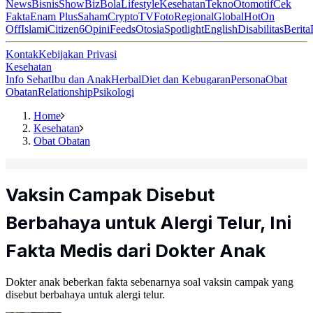
News
Bisnis
ShowBiz
Bola
Lifestyle
Kesehatan
Tekno
Otomotif
Cek
Fakta
Enam Plus
Saham
Crypto
TV
Foto
Regional
Global
Hot
On
Off
Islami
Citizen6
Opini
Feeds
Otosia
Spotlight
English
Disabilitas
Berita
Kontak
Kebijakan Privasi
Kesehatan
Info Sehat
Ibu dan Anak
Herbal
Diet dan Kebugaran
Persona
Obat
Obatan
Relationship
Psikologi
Home
Kesehatan
Obat Obatan
Vaksin Campak Disebut
Berbahaya untuk Alergi Telur, Ini
Fakta Medis dari Dokter Anak
Dokter anak beberkan fakta sebenarnya soal vaksin campak yang
disebut berbahaya untuk alergi telur.