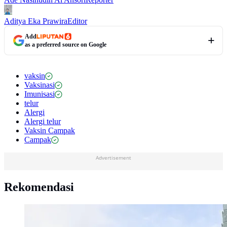
Aditya Eka Prawira
Editor
Add
as a preferred source on Google
vaksin
Vaksinasi
Imunisasi
telur
Alergi
Alergi telur
Vaksin Campak
Campak
Advertisement
Rekomendasi