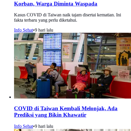
Korban, Warga Diminta Waspada
Kasus COVID di Taiwan naik tajam disertai kematian. Ini
fakta terbaru yang perlu diketahui.
Info Sehat
•
9 hari lalu
COVID di Taiwan Kembali Melonjak, Ada
Prediksi yang Bikin Khawatir
Info Sehat
•
9 hari lalu