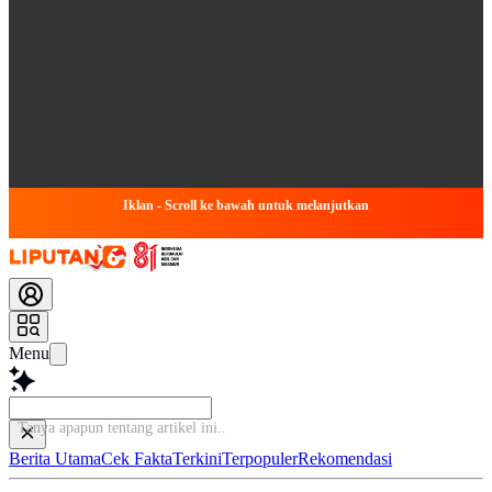
Iklan - Scroll ke bawah untuk melanjutkan
Menu
Tanya apapun tentang artikel ini...
Berita Utama
Cek Fakta
Terkini
Terpopuler
Rekomendasi