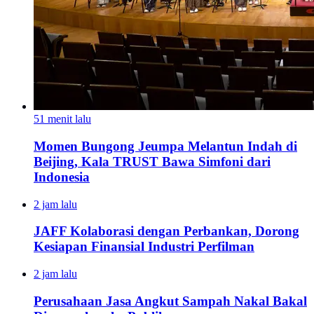
51 menit lalu
Momen Bungong Jeumpa Melantun Indah di
Beijing, Kala TRUST Bawa Simfoni dari
Indonesia
2 jam lalu
JAFF Kolaborasi dengan Perbankan, Dorong
Kesiapan Finansial Industri Perfilman
2 jam lalu
Perusahaan Jasa Angkut Sampah Nakal Bakal