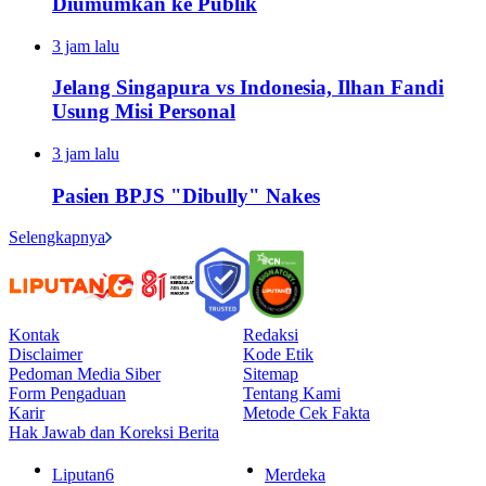
Diumumkan ke Publik
3 jam lalu
Jelang Singapura vs Indonesia, Ilhan Fandi
Usung Misi Personal
3 jam lalu
Pasien BPJS "Dibully" Nakes
Selengkapnya
Kontak
Redaksi
Disclaimer
Kode Etik
Pedoman Media Siber
Sitemap
Form Pengaduan
Tentang Kami
Karir
Metode Cek Fakta
Hak Jawab dan Koreksi Berita
Liputan6
Merdeka