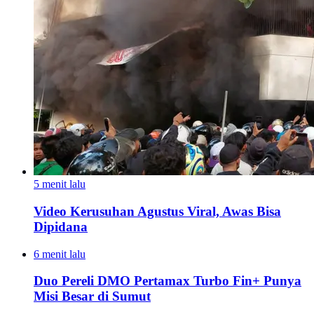
5 menit lalu
Video Kerusuhan Agustus Viral, Awas Bisa
Dipidana
6 menit lalu
Duo Pereli DMO Pertamax Turbo Fin+ Punya
Misi Besar di Sumut