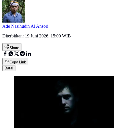
Ade Nasihudin Al Ansori
Diterbitkan:
19 Juni 2026, 15:00 WIB
Share
Copy Link
Batal