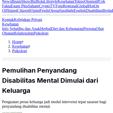
News
Bisnis
ShowBiz
Bola
Lifestyle
Kesehatan
Tekno
Otomotif
Cek
Fakta
Enam Plus
Saham
Crypto
TV
Foto
Regional
Global
Hot
On
Off
Islami
Citizen6
Opini
Feeds
Otosia
Spotlight
English
Disabilitas
Berita
Kontak
Kebijakan Privasi
Kesehatan
Info Sehat
Ibu dan Anak
Herbal
Diet dan Kebugaran
Persona
Obat
Obatan
Relationship
Psikologi
Home
Kesehatan
Psikologi
Pemulihan Penyandang
Disabilitas Mental Dimulai dari
Keluarga
Penguatan peran keluarga jadi modal intervensi tepat sasaran bagi
penyandang disabilitas mental.