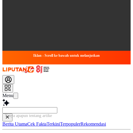
Iklan - Scroll ke bawah untuk melanjutkan
Menu
Tanya apapun tentang artikel ini...
Berita Utama
Cek Fakta
Terkini
Terpopuler
Rekomendasi