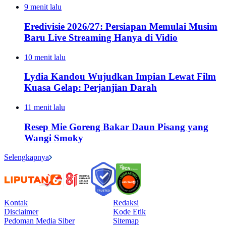
9 menit lalu
Eredivisie 2026/27: Persiapan Memulai Musim
Baru Live Streaming Hanya di Vidio
10 menit lalu
Lydia Kandou Wujudkan Impian Lewat Film
Kuasa Gelap: Perjanjian Darah
11 menit lalu
Resep Mie Goreng Bakar Daun Pisang yang
Wangi Smoky
Selengkapnya
Kontak
Redaksi
Disclaimer
Kode Etik
Pedoman Media Siber
Sitemap