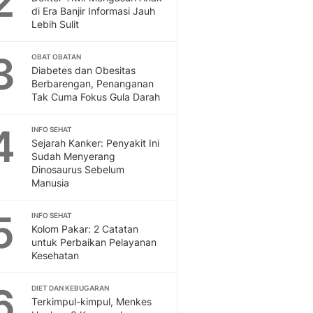
2
Feeds
di Era Banjir Informasi Jauh
Lebih Sulit
Feeds Liputan6: Kumpul
Terbaru Harian
3
OBAT OBATAN
Otosia
Diabetes dan Obesitas
Otosia
Berbarengan, Penanganan
Spotlight
Tak Cuma Fokus Gula Darah
Berita Terkini, Kabar Te
Dan Dunia - Liputan6.
4
INFO SEHAT
English
Sejarah Kanker: Penyakit Ini
Exploring Knowledge, T
Sudah Menyerang
Dinosaurus Sebelum
En.Liputan6.com
Manusia
Disabilitas
Disabilitas Berita Terkini
5
INFO SEHAT
Harian, Berita Terbaru,
Kolom Pakar: 2 Catatan
Berita
untuk Perbaikan Pelayanan
Berita Hari Ini Politik,
Kesehatan
Health
Kabar Berita Terbaru D
6
DIET DAN KEBUGARAN
Diet, Herbal Terbaik
Terkimpul-kimpul, Menkes