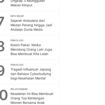
Ungkap 3 Keunggulan
Sport
Makan Kimpul
Berita Bola Terkini, Ja
Klasemen, Hasil Liga
7
INFO SEHAT
Sejarah Ambulans dari
Medan Perang hingga Jadi
Andalan Dunia Medis
8
PSIKOLOGI
Kolom Pakar: Ketika
Menolong Orang Lain Juga
Bisa Membuat Kita Lelah
9
PSIKOLOGI
Tragedi Influencer Jepang
dan Bahaya Cyberbullying
bagi Kesehatan Mental
10
RELATIONSHIP
Kesalahan Ini Bisa Membuat
Orang Tua Kehilangan
Momen Bersama Anak