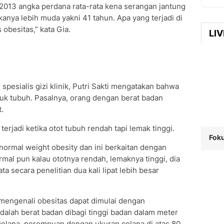
 2013 angka perdana rata-rata kena serangan jantung
kanya lebih muda yakni 41 tahun. Apa yang terjadi di
 obesitas,” kata Gia.
LI
pesialis gizi klinik, Putri Sakti mengatakan bahwa
uk tubuh. Pasalnya, orang dengan berat badan
.
terjadi ketika otot tubuh rendah tapi lemak tinggi.
Foku
 normal weight obesity dan ini berkaitan dengan
rmal pun kalau ototnya rendah, lemaknya tinggi, dia
ta secara penelitian dua kali lipat lebih besar
engenali obesitas dapat dimulai dengan
dalah berat badan dibagi tinggi badan dalam meter
n celana, perempuan dengan ukuran celana di atas 80