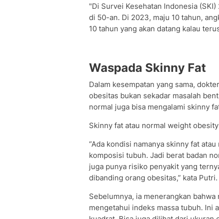
"Di Survei Kesehatan Indonesia (SKI)
di 50-an. Di 2023, maju 10 tahun, ang
10 tahun yang akan datang kalau terus
Waspada Skinny Fat
Dalam kesempatan yang sama, dokter s
obesitas bukan sekadar masalah bent
normal juga bisa mengalami skinny fat
Skinny fat atau normal weight obesity 
“Ada kondisi namanya skinny fat atau
komposisi tubuh. Jadi berat badan no
juga punya risiko penyakit yang ternya
dibanding orang obesitas,” kata Putri.
Sebelumnya, ia menerangkan bahwa m
mengetahui indeks massa tubuh. Ini a
kuadrat. Bisa juga dilihat dari ukura