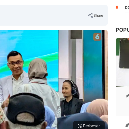
#
D
Share
POP
Copy Link
Perbesar