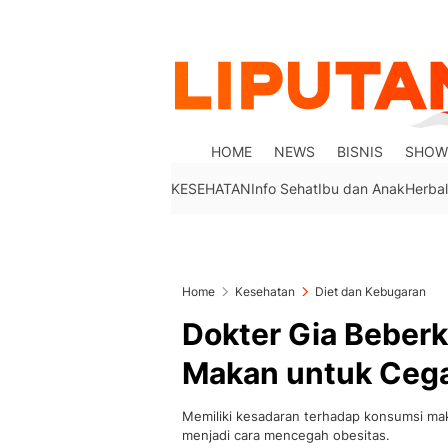
HOME
NEWS
BISNIS
SHOW
KESEHATAN
Info Sehat
Ibu dan Anak
Herbal
Home
Kesehatan
Diet dan Kebugaran
Dokter Gia Beber
Makan untuk Cega
Memiliki kesadaran terhadap konsumsi mak
menjadi cara mencegah obesitas.