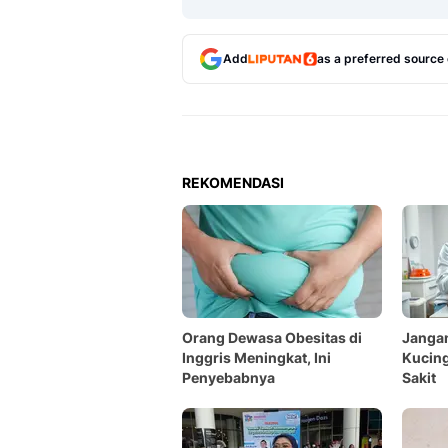
Add
as a preferred source
REKOMENDASI
Orang Dewasa Obesitas di
Janga
Inggris Meningkat, Ini
Kucing
Penyebabnya
Sakit