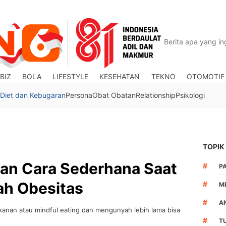
BIZ
BOLA
LIFESTYLE
KESEHATAN
TEKNO
OTOMOTIF
Diet dan Kebugaran
Persona
Obat Obatan
Relationship
Psikologi
TOPIK
kan Cara Sederhana Saat
#
P
h Obesitas
#
M
#
A
anan atau mindful eating dan mengunyah lebih lama bisa
#
T