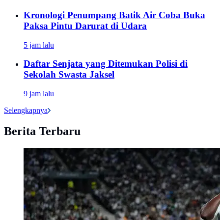
Kronologi Penumpang Batik Air Coba Buka
Paksa Pintu Darurat di Udara
5 jam lalu
Daftar Senjata yang Ditemukan Polisi di
Sekolah Swasta Jaksel
9 jam lalu
Selengkapnya
Berita Terbaru