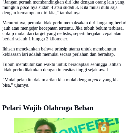
"Jangan pernah membandingkan diri kita dengan orang lain yang
mungkin
pace
-nya sudah 4 atau sudah 3. Kita mulai dulu saja
dengan kemampuan diri kita," tambahnya.
Menurutnya, pemula tidak perlu memaksakan diri langsung berlari
jauh atau mengejar kecepatan tertentu. Jika tubuh belum terbiasa,
cukup mulai dari target yang realistis, seperti berjalan cepat atau
berlari sejauh 1 hingga 2 kilometer.
Ikhsan menekankan bahwa prinsip utama untuk membangun
kebiasaan lari adalah memulai secara perlahan dan bertahap.
Tubuh membutuhkan waktu untuk beradaptasi sehingga latihan
tidak perlu dilakukan dengan intensitas tinggi sejak awal.
"Mulai pelan itu dalam artian kita mulai dengan
pace
yang kita
bisa," ujarnya.
Pelari Wajib Olahraga Beban
Dokter Ikhsan mengungkap cara konsisten lari yang
sering diabaikan, ternyata sesederhana ini. (Foto:
Aditya Eka Prawira/Liputan6.com)