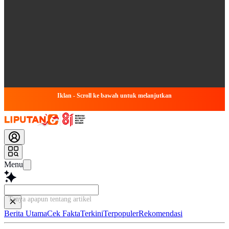
Iklan - Scroll ke bawah untuk melanjutkan
Menu
Tanya apapun tentang artikel ini...
Berita Utama
Cek Fakta
Terkini
Terpopuler
Rekomendasi