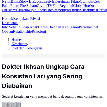
News
Bisnis
ShowBiz
Bola
Lifestyle
Kesehatan
Tekno
Otomotif
Cek
Fakta
Enam Plus
Saham
Crypto
TV
Foto
Regional
Global
Hot
On
Off
Islami
Citizen6
Opini
Feeds
Otosia
Spotlight
English
Disabilitas
Berita
Kontak
Kebijakan Privasi
Kesehatan
Info Sehat
Ibu dan Anak
Herbal
Diet dan Kebugaran
Persona
Obat
Obatan
Relationship
Psikologi
Home
Kesehatan
Diet dan Kebugaran
Dokter Ikhsan Ungkap Cara
Konsisten Lari yang Sering
Diabaikan
Sederet kesalahan yang membuat banyak orang gagal konsisten lari.