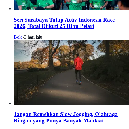
Seri Surabaya Tutup Activ Indonesia Race
2026, Total Diikuti 25 Ribu Pelari
Bola
•
3 hari lalu
Jangan Remehkan Slow Jogging, Olahraga
Ringan yang Punya Banyak Manfaat