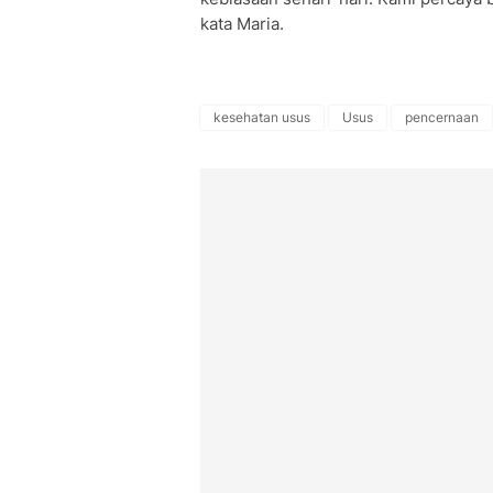
kata Maria.
kesehatan usus
Usus
pencernaan