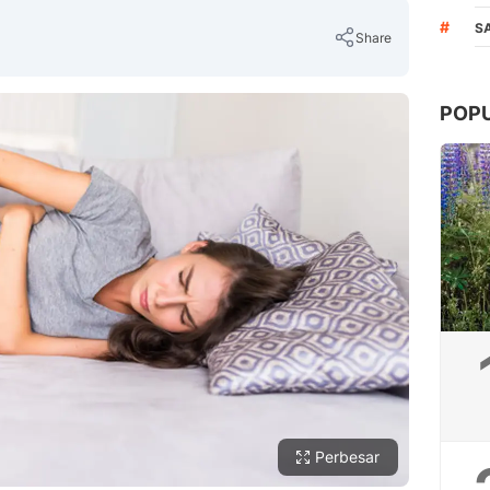
#
S
Share
POP
Copy Link
Perbesar