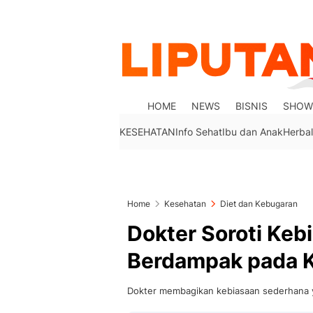
HOME
NEWS
BISNIS
SHOW
KESEHATAN
Info Sehat
Ibu dan Anak
Herbal
Home
Kesehatan
Diet dan Kebugaran
Dokter Soroti Ke
Berdampak pada 
Dokter membagikan kebiasaan sederhana y