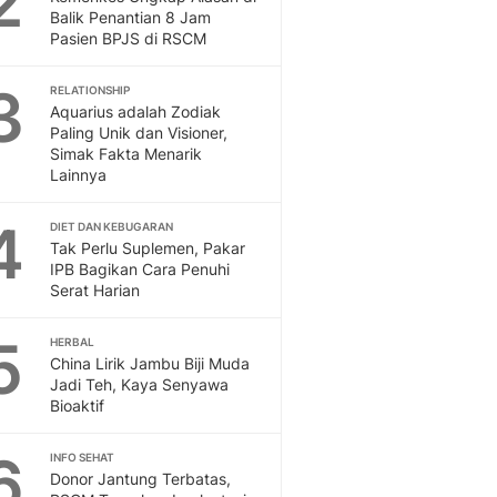
2
Feeds
Balik Penantian 8 Jam
Pasien BPJS di RSCM
Feeds Liputan6: Kumpul
Terbaru Harian
3
RELATIONSHIP
Otosia
Aquarius adalah Zodiak
Otosia
Paling Unik dan Visioner,
Spotlight
Simak Fakta Menarik
Berita Terkini, Kabar Te
Lainnya
Dan Dunia - Liputan6.
English
4
DIET DAN KEBUGARAN
Exploring Knowledge, T
Tak Perlu Suplemen, Pakar
IPB Bagikan Cara Penuhi
En.Liputan6.com
Serat Harian
Disabilitas
Disabilitas Berita Terkini
5
HERBAL
Harian, Berita Terbaru,
China Lirik Jambu Biji Muda
Berita
Jadi Teh, Kaya Senyawa
Berita Hari Ini Politik,
Bioaktif
Health
Kabar Berita Terbaru D
6
INFO SEHAT
Diet, Herbal Terbaik
Donor Jantung Terbatas,