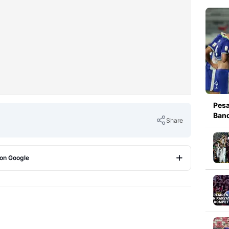
Pesa
Band
Share
 on Google
Copy Link