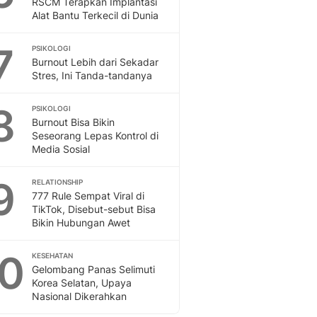
RSCM Terapkan Implantasi
Sport
Alat Bantu Terkecil di Dunia
Berita Bola Terkini, Ja
Klasemen, Hasil Liga
7
PSIKOLOGI
Burnout Lebih dari Sekadar
Stres, Ini Tanda-tandanya
8
PSIKOLOGI
Burnout Bisa Bikin
Seseorang Lepas Kontrol di
Media Sosial
9
RELATIONSHIP
777 Rule Sempat Viral di
TikTok, Disebut-sebut Bisa
Bikin Hubungan Awet
10
KESEHATAN
Gelombang Panas Selimuti
Korea Selatan, Upaya
Nasional Dikerahkan