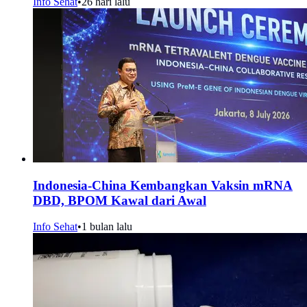
Info Sehat
•
26 hari lalu
Indonesia-China Kembangkan Vaksin mRNA
DBD, BPOM Kawal dari Awal
Info Sehat
•
1 bulan lalu