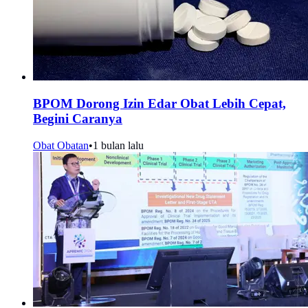
BPOM Dorong Izin Edar Obat Lebih Cepat,
Begini Caranya
Obat Obatan
•
1 bulan lalu