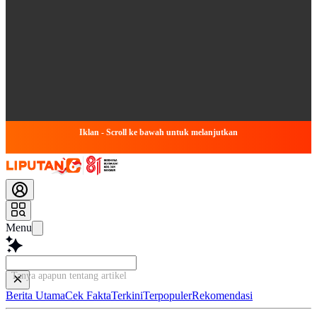
Iklan - Scroll ke bawah untuk melanjutkan
Menu
Tanya apapun tentang artikel ini...
Berita Utama
Cek Fakta
Terkini
Terpopuler
Rekomendasi