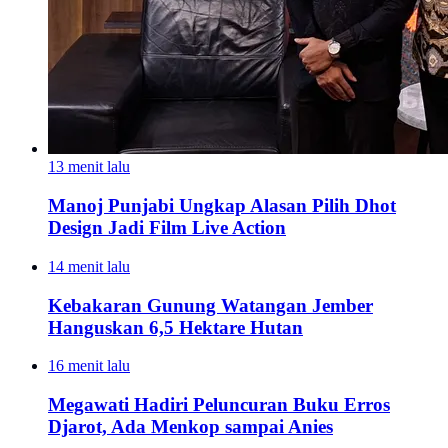
13 menit lalu
Manoj Punjabi Ungkap Alasan Pilih Dhot
Design Jadi Film Live Action
14 menit lalu
Kebakaran Gunung Watangan Jember
Hanguskan 6,5 Hektare Hutan
16 menit lalu
Megawati Hadiri Peluncuran Buku Erros
Djarot, Ada Menkop sampai Anies