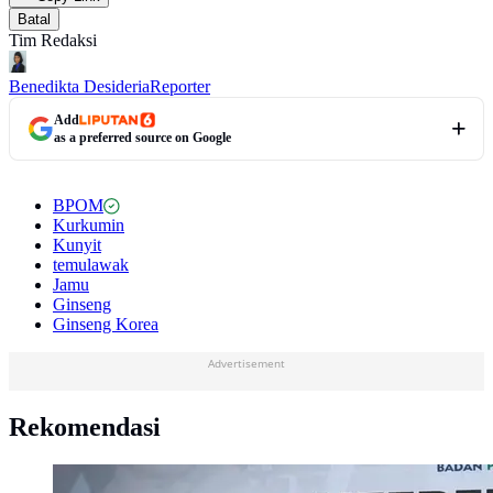
Batal
Tim Redaksi
Benedikta Desideria
Reporter
Add
as a preferred source on Google
BPOM
Kurkumin
Kunyit
temulawak
Jamu
Ginseng
Ginseng Korea
Advertisement
Rekomendasi