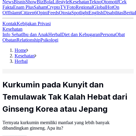
News
Bisnis
ShowBiz
Bola
Lifestyle
Kesehatan
Tekno
Otomotif
Cek
Fakta
Enam Plus
Saham
Crypto
TV
Foto
Regional
Global
Hot
On
Off
Islami
Citizen6
Opini
Feeds
Otosia
Spotlight
English
Disabilitas
Berita
Kontak
Kebijakan Privasi
Kesehatan
Info Sehat
Ibu dan Anak
Herbal
Diet dan Kebugaran
Persona
Obat
Obatan
Relationship
Psikologi
Home
Kesehatan
Herbal
Kurkumin pada Kunyit dan
Temulawak Tak Kalah Hebat dari
Ginseng Korea atau Jepang
Ternyata kurkumin memiliki manfaat yang lebih banyak
dibandingkan ginseng. Apa itu?