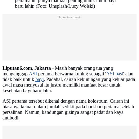
pertama ini punya manfaat penting untuk imun bayi
baru lahir. (Foto: Unsplash/Lucy Wolski)
Advertisement
Liputan6.com, Jakarta -
Masih banyak orang tua yang
menganggap
ASI
pertama berwarna kuning sebagai '
ASI basi
' atau
tidak baik untuk
bayi
. Padahal, cairan kekuningan yang keluar pada
awal masa menyusui itu justru memiliki manfaat besar untuk
kesehatan bayi baru lahir.
ASI pertama tersebut dikenal dengan nama kolostrum. Cairan ini
biasanya keluar dalam jumlah sedikit pada hari-hari pertama setelah
persalinan. Namun, kandungan gizinya sangat padat dan kaya
antibodi.