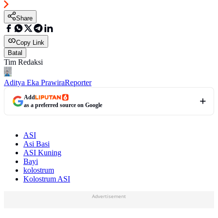
Share
Copy Link
Batal
Tim Redaksi
Aditya Eka Prawira
Reporter
Add
as a preferred source on Google
ASI
Asi Basi
ASI Kuning
Bayi
kolostrum
Kolostrum ASI
Advertisement