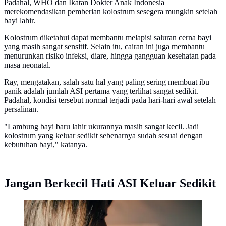
Padahal, WHO dan Ikatan Dokter Anak Indonesia
merekomendasikan pemberian kolostrum sesegera mungkin setelah
bayi lahir.
Kolostrum diketahui dapat membantu melapisi saluran cerna bayi
yang masih sangat sensitif. Selain itu, cairan ini juga membantu
menurunkan risiko infeksi, diare, hingga gangguan kesehatan pada
masa neonatal.
Ray, mengatakan, salah satu hal yang paling sering membuat ibu
panik adalah jumlah ASI pertama yang terlihat sangat sedikit.
Padahal, kondisi tersebut normal terjadi pada hari-hari awal setelah
persalinan.
"Lambung bayi baru lahir ukurannya masih sangat kecil. Jadi
kolostrum yang keluar sedikit sebenarnya sudah sesuai dengan
kebutuhan bayi," katanya.
Jangan Berkecil Hati ASI Keluar Sedikit
ASI kuning sering dianggap basi, padahal cairan
pertama ini punya manfaat penting untuk imun bayi
baru lahir. (Foto: Unsplash/Hollie Santos)