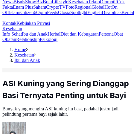
News
Bisnis
ShowBiz
Bola
Lifestyle
Kesehatan
Tekno
Otomotif
Cek
Fakta
Enam Plus
Saham
Crypto
TV
Foto
Regional
Global
Hot
On
Off
Islami
Citizen6
Opini
Feeds
Otosia
Spotlight
English
Disabilitas
Berita
Kontak
Kebijakan Privasi
Kesehatan
Info Sehat
Ibu dan Anak
Herbal
Diet dan Kebugaran
Persona
Obat
Obatan
Relationship
Psikologi
Home
Kesehatan
Ibu dan Anak
ASI Kuning yang Sering Dianggap
Basi Ternyata Penting untuk Bayi
Banyak yang mengira ASI kuning itu basi, padahal justru jadi
pelindung pertama bayi sejak lahir.