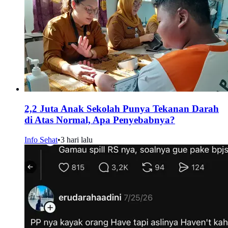
2,2 Juta Anak Sekolah Punya Tekanan Darah
di Atas Normal, Apa Penyebabnya?
Info Sehat
•
3 hari lalu