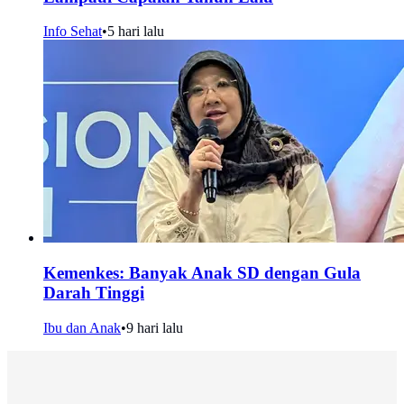
Info Sehat
•
5 hari lalu
Kemenkes: Banyak Anak SD dengan Gula
Darah Tinggi
Ibu dan Anak
•
9 hari lalu