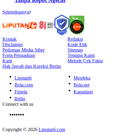
Tanpa Repot Ngecas
Selengkapnya
Kontak
Redaksi
Disclaimer
Kode Etik
Pedoman Media Siber
Sitemap
Form Pengaduan
Tentang Kami
Karir
Metode Cek Fakta
Hak Jawab dan Koreksi Berita
Liputan6
Merdeka
Bola.com
Bola.net
Fimela
Kapanlagi
Brilio
Connect with us
Copyright © 2026
Liputan6.com