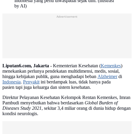
Indonesia yang perlu diwaspadai sejak dini. (Ilustrasi
by AI)
Advertisement
Liputan6.com, Jakarta -
Kementerian Kesehatan (
Kemenkes
)
menekankan perlunya pendekatan multidimensi, medis, sosial,
hingga kebijakan publik, guna menghadapi beban
Alzheimer
di
Indonesia
.
Penyakit
ini berdampak luas, tidak hanya pada
pasien tapi juga keluarga dan sistem kesehatan.
Direktur Pelayanan Kesehatan Kelompok Rentan Kemenkes, Imran
Pambudi menyebutkan bahwa berdasarkan
Global Burden of
Diseases Study 2021
, sekitar 3,4 miliar orang di dunia hidup dengan
kondisi neurologis.