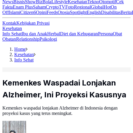
News
Bisnis
ShowBiz
Bola
Lifestyle
Kesehatan
Tekno
Otomotif
Cek
Fakta
Enam Plus
Saham
Crypto
TV
Foto
Regional
Global
Hot
On
Off
Islami
Citizen6
Opini
Feeds
Otosia
Spotlight
English
Disabilitas
Berita
Kontak
Kebijakan Privasi
Kesehatan
Info Sehat
Ibu dan Anak
Herbal
Diet dan Kebugaran
Persona
Obat
Obatan
Relationship
Psikologi
Home
Kesehatan
Info Sehat
Kemenkes Waspadai Lonjakan
Alzheimer, Ini Proyeksi Kasusnya
Kemenkes waspadai lonjakan Alzheimer di Indonesia dengan
proyeksi kasus yang terus meningkat.