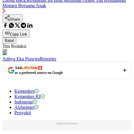
Lanjut Baca:
Kesalahan Ini Bisa Membuat Orang Tua Kehilangan
Momen Bersama Anak
Share
Copy Link
Batal
Tim Redaksi
Aditya Eka Prawira
Reporter
Add
as a preferred source on Google
Kemenkes
Kemenkes RI
Indonesia
Alzheimer
Penyakit
Advertisement