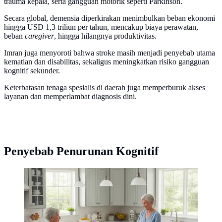
trauma kepala, serta gangguan motorik seperti Parkinson.
Secara global, demensia diperkirakan menimbulkan beban ekonomi
hingga USD 1,3 triliun per tahun, mencakup biaya perawatan,
beban
caregiver
, hingga hilangnya produktivitas.
Imran juga menyoroti bahwa stroke masih menjadi penyebab utama
kematian dan disabilitas, sekaligus meningkatkan risiko gangguan
kognitif sekunder.
Keterbatasan tenaga spesialis di daerah juga memperburuk akses
layanan dan memperlambat diagnosis dini.
Penyebab Penurunan Kognitif
Kemenkes ungkap proyeksi lonjakan Alzheimer di
Indonesia yang perlu diwaspadai sejak dini. (Ilustrasi
by AI)