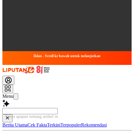
Iklan - Scroll ke bawah untuk melanjutkan
Menu
Tanya apapun tentang artikel ini...
Berita Utama
Cek Fakta
Terkini
Terpopuler
Rekomendasi