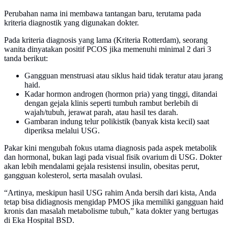
Perubahan nama ini membawa tantangan baru, terutama pada
kriteria diagnostik yang digunakan dokter.
Pada kriteria diagnosis yang lama (Kriteria Rotterdam), seorang
wanita dinyatakan positif PCOS jika memenuhi minimal 2 dari 3
tanda berikut:
Gangguan menstruasi atau siklus haid tidak teratur atau jarang
haid.
Kadar hormon androgen (hormon pria) yang tinggi, ditandai
dengan gejala klinis seperti tumbuh rambut berlebih di
wajah/tubuh, jerawat parah, atau hasil tes darah.
Gambaran indung telur polikistik (banyak kista kecil) saat
diperiksa melalui USG.
Pakar kini mengubah fokus utama diagnosis pada aspek metabolik
dan hormonal, bukan lagi pada visual fisik ovarium di USG. Dokter
akan lebih mendalami gejala resistensi insulin, obesitas perut,
gangguan kolesterol, serta masalah ovulasi.
“Artinya, meskipun hasil USG rahim Anda bersih dari kista, Anda
tetap bisa didiagnosis mengidap PMOS jika memiliki gangguan haid
kronis dan masalah metabolisme tubuh,” kata dokter yang bertugas
di Eka Hospital BSD.