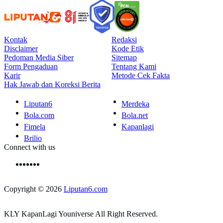
Kontak
Redaksi
Disclaimer
Kode Etik
Pedoman Media Siber
Sitemap
Form Pengaduan
Tentang Kami
Karir
Metode Cek Fakta
Hak Jawab dan Koreksi Berita
Liputan6
Merdeka
Bola.com
Bola.net
Fimela
Kapanlagi
Brilio
Connect with us
Copyright © 2026
Liputan6.com
KLY KapanLagi Youniverse All Right Reserved.