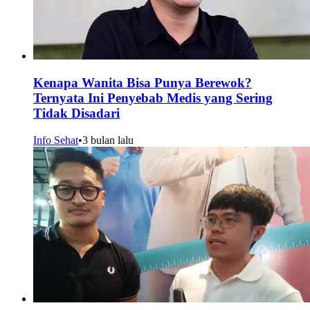
Kenapa Wanita Bisa Punya Berewok?
Ternyata Ini Penyebab Medis yang Sering
Tidak Disadari
Info Sehat
•
3 bulan lalu