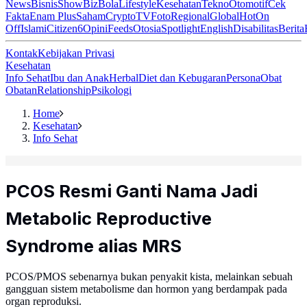
News
Bisnis
ShowBiz
Bola
Lifestyle
Kesehatan
Tekno
Otomotif
Cek
Fakta
Enam Plus
Saham
Crypto
TV
Foto
Regional
Global
Hot
On
Off
Islami
Citizen6
Opini
Feeds
Otosia
Spotlight
English
Disabilitas
Berita
Kontak
Kebijakan Privasi
Kesehatan
Info Sehat
Ibu dan Anak
Herbal
Diet dan Kebugaran
Persona
Obat
Obatan
Relationship
Psikologi
Home
Kesehatan
Info Sehat
PCOS Resmi Ganti Nama Jadi
Metabolic Reproductive
Syndrome alias MRS
PCOS/PMOS sebenarnya bukan penyakit kista, melainkan sebuah
gangguan sistem metabolisme dan hormon yang berdampak pada
organ reproduksi.