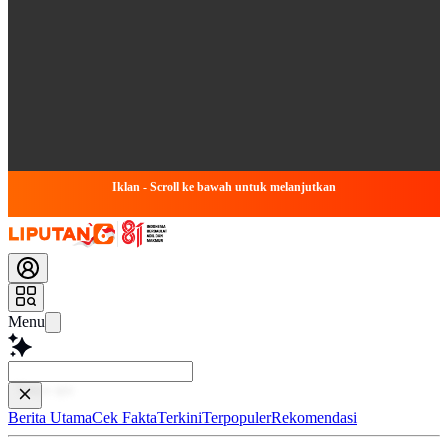
Iklan - Scroll ke bawah untuk melanjutkan
Menu
Baca lebi
Berita Utama
Cek Fakta
Terkini
Terpopuler
Rekomendasi