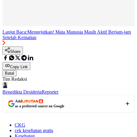
Lanjut Baca:
Mengejutkan! Mata Manusia Masih Aktif Berjam-jam
Setelah Kematian
Share
Copy Link
Batal
Tim Redaksi
Benedikta Desideria
Reporter
Add
as a preferred source on Google
CKG
cek kesehatan gratis
Kesehatan