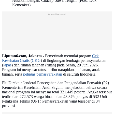
Nusakambangan, Cilacap, Jawa Tengah. (Foto: Dok
Kemenkes)
Advertisement
Liputan6.com, Jakarta -
Pemerintah memulai progam
Cek
Kesehatan Gratis
(
CKG
) di lingkungan lembaga pemasyarakatan
(
lapas
) dan rumah tahanan (rutan) pada Senin, 29 Juni 2026.
Program ini menyasar ratusan ribu narapidana, tahanan, anak
binaan, serta
petugas pemasyarakatan
di seluruh Indonesia.
Plt. Direktur Jenderal Pencegahan dan Pengendalian Penyakit (P2)
Kementerian Kesehatan, Andi Saguni, menjelaskan bahwa secara
nasional program ini menyasar total 321.449 peserta. Angka tersebut
terdiri dari 272.573 warga binaan dan 48.876 petugas di 532 Unit
Pelaksana Teknis (UPT) Pemasyarakatan yang tersebar di 34
provinsi.