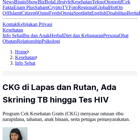
News
Bisnis
ShowBiz
Bola
Lifestyle
Kesehatan
Tekno
Otomotif
Cek
Fakta
Enam Plus
Saham
Crypto
TV
Foto
Regional
Global
Hot
On
Off
Islami
Citizen6
Opini
Feeds
Otosia
Spotlight
English
Disabilitas
Berita
Kontak
Kebijakan Privasi
Kesehatan
Info Sehat
Ibu dan Anak
Herbal
Diet dan Kebugaran
Persona
Obat
Obatan
Relationship
Psikologi
Home
Kesehatan
Info Sehat
CKG di Lapas dan Rutan, Ada
Skrining TB hingga Tes HIV
Program Cek Kesehatan Gratis (CKG) menyasar ratusan ribu
narapidana, tahanan, anak binaan, serta petugas pemasyarakatan.