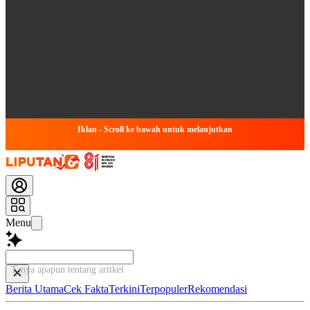
Iklan - Scroll ke bawah untuk melanjutkan
Menu
Tanya apapun tentang artikel ini...
Berita Utama
Cek Fakta
Terkini
Terpopuler
Rekomendasi