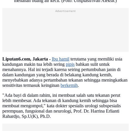
menahan buang air kecil. (Foto: Unsplash/Ivan Aleksic)
Advertisement
Liputan6.com, Jakarta -
Ibu hamil
terutama yang memiliki usia
kandungan makin tua lebih sering
pipis
bahkan sulit untuk
menahannya. Hal ini terjadi karena seiring pertumbuhan janin di
dalam kandungan yang berada di belakang kandung kemih,
menyebabkan adanya pertambahan tekanan sehingga meningkatkan
sensitivitas termasuk keinginan
berkemih
.
"Ada bayi di dalam rahim, ini membuat salah satu tekanan perut
lebih membesar. Ada tekanan di kandung kemih sehingga bisa
membuat mengompol," kata dokter spesialis urologi subspesialis
perempuan, fungsional dan neurologi, Prof. Dr. Harrina Erlianti
Rahardjo, Sp.U(K), Ph.D.