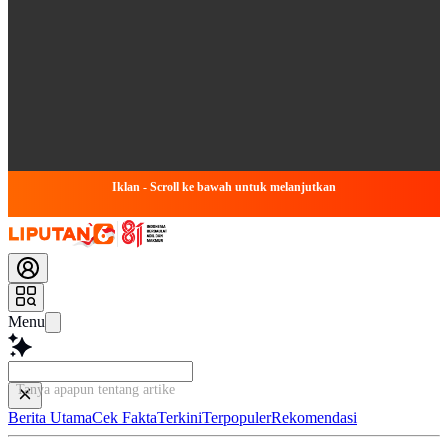
Iklan - Scroll ke bawah untuk melanjutkan
Menu
Tanya apapun tentang artikel ini...
Berita Utama
Cek Fakta
Terkini
Terpopuler
Rekomendasi