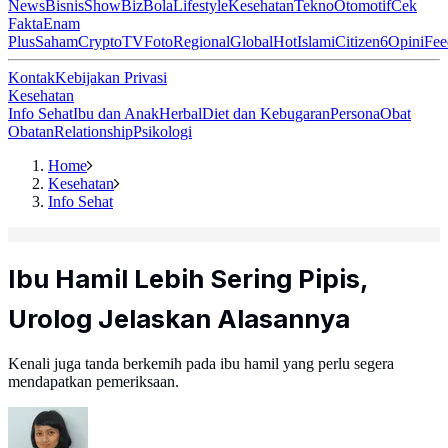
News
Bisnis
ShowBiz
Bola
Lifestyle
Kesehatan
Tekno
Otomotif
Cek
Fakta
Enam
Plus
Saham
Crypto
TV
Foto
Regional
Global
Hot
Islami
Citizen6
Opini
Fee
Kontak
Kebijakan Privasi
Kesehatan
Info Sehat
Ibu dan Anak
Herbal
Diet dan Kebugaran
Persona
Obat
Obatan
Relationship
Psikologi
Home
Kesehatan
Info Sehat
Ibu Hamil Lebih Sering Pipis,
Urolog Jelaskan Alasannya
Kenali juga tanda berkemih pada ibu hamil yang perlu segera
mendapatkan pemeriksaan.