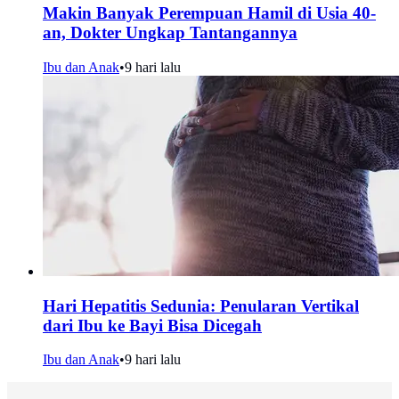
Makin Banyak Perempuan Hamil di Usia 40-
an, Dokter Ungkap Tantangannya
Ibu dan Anak
•
9 hari lalu
Hari Hepatitis Sedunia: Penularan Vertikal
dari Ibu ke Bayi Bisa Dicegah
Ibu dan Anak
•
9 hari lalu