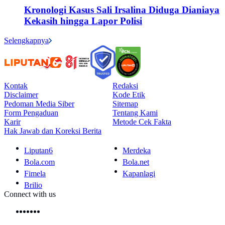
Kronologi Kasus Sali Irsalina Diduga Dianiaya
Kekasih hingga Lapor Polisi
Selengkapnya
Kontak
Redaksi
Disclaimer
Kode Etik
Pedoman Media Siber
Sitemap
Form Pengaduan
Tentang Kami
Karir
Metode Cek Fakta
Hak Jawab dan Koreksi Berita
Liputan6
Merdeka
Bola.com
Bola.net
Fimela
Kapanlagi
Brilio
Connect with us